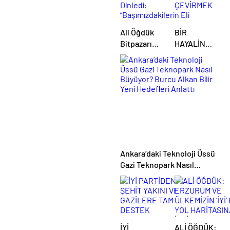
girdi
Ali Öğdük
BİR
Bitpazarı
HAYALİN
Esnafını
PEŞİNDE
Dinledi:
PEDAL
“Başımızdakilerin
ÇEVİRMEK
Eli Her Daim
Bizim
Cebimizde”
Ankara’daki Teknoloji Üssü
Gazi Teknopark Nasıl
Büyüyor? Burcu Alkan Bilir
Yeni Hedefleri Anlattı
İYİ
ALİ ÖĞDÜK: