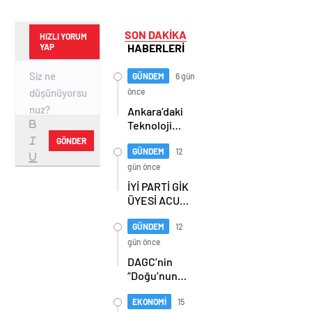
SON DAKİKA
HIZLI YORUM
HABERLERİ
YAP
GÜNDEM
6 gün
önce
Ankara’daki
Teknoloji
Üssü Gazi
GÖNDER
Teknopark
GÜNDEM
12
Nasıl
gün önce
Büyüyor?
İYİ PARTİ GİK
Burcu Alkan
ÜYESİ ACUR,
Bilir Yeni
ERZURUM’DA
Hedefleri
PARTİLİLERLE
GÜNDEM
12
Anlattı
BULUŞTU
gün önce
DAGC’nin
“Doğu’nun
Medya
Oscarları”
EKONOMİ
15