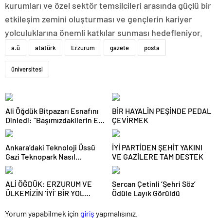
kurumları ve özel sektör temsilcileri arasında güçlü bir
etkileşim zemini oluşturması ve gençlerin kariyer
yolculuklarına önemli katkılar sunması hedefleniyor.
a.ü
atatürk
Erzurum
gazete
posta
üniversitesi
Ali Öğdük Bitpazarı Esnafını
BİR HAYALİN PEŞİNDE PEDAL
Dinledi: “Başımızdakilerin Eli
ÇEVİRMEK
Her Daim Bizim Cebimizde”
Ankara’daki Teknoloji Üssü
İYİ PARTİDEN ŞEHİT YAKINI
Gazi Teknopark Nasıl
VE GAZİLERE TAM DESTEK
Büyüyor? Burcu Alkan Bilir
Yeni Hedefleri Anlattı
ALİ ÖĞDÜK: ERZURUM VE
Sercan Çetinli ‘Şehri Söz’
ÜLKEMİZİN ‘İYİ’ BİR YOL
Ödüle Layık Görüldü
HARİTASINA İHTİYACI VAR
Yorum yapabilmek için
giriş
yapmalısınız.