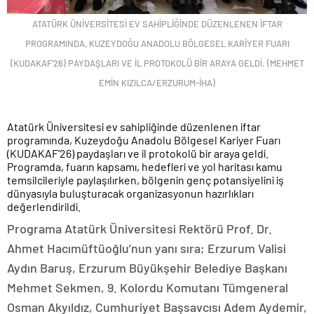
ATATÜRK ÜNİVERSİTESİ EV SAHİPLİĞİNDE DÜZENLENEN İFTAR
PROGRAMINDA, KUZEYDOĞU ANADOLU BÖLGESEL KARİYER FUARI
(KUDAKAF’26) PAYDAŞLARI VE İL PROTOKOLÜ BİR ARAYA GELDİ. (MEHMET
EMİN KIZILCA/ERZURUM-İHA)
Atatürk Üniversitesi ev sahipliğinde düzenlenen iftar
programında, Kuzeydoğu Anadolu Bölgesel Kariyer Fuarı
(KUDAKAF’26) paydaşları ve il protokolü bir araya geldi.
Programda, fuarın kapsamı, hedefleri ve yol haritası kamu
temsilcileriyle paylaşılırken, bölgenin genç potansiyelini iş
dünyasıyla buluşturacak organizasyonun hazırlıkları
değerlendirildi.
Programa Atatürk Üniversitesi Rektörü Prof. Dr.
Ahmet Hacımüftüoğlu’nun yanı sıra; Erzurum Valisi
Aydın Baruş, Erzurum Büyükşehir Belediye Başkanı
Mehmet Sekmen, 9. Kolordu Komutanı Tümgeneral
Osman Akyıldız, Cumhuriyet Başsavcısı Adem Aydemir,