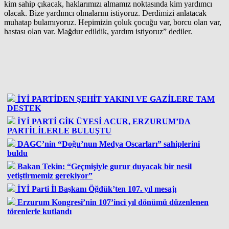
kim sahip çıkacak, haklarımızı almamız noktasında kim yardımcı
olacak. Bize yardımcı olmalarını istiyoruz. Derdimizi anlatacak
muhatap bulamıyoruz. Hepimizin çoluk çocuğu var, borcu olan var,
hastası olan var. Mağdur edildik, yardım istiyoruz” dediler.
İYİ PARTİDEN ŞEHİT YAKINI VE GAZİLERE TAM
DESTEK
İYİ PARTİ GİK ÜYESİ ACUR, ERZURUM’DA
PARTİLİLERLE BULUŞTU
DAGC’nin “Doğu’nun Medya Oscarları” sahiplerini
buldu
Bakan Tekin: “Geçmişiyle gurur duyacak bir nesil
yetiştirmemiz gerekiyor”
İYİ Parti İl Başkanı Öğdük’ten 107. yıl mesajı
Erzurum Kongresi’nin 107’inci yıl dönümü düzenlenen
törenlerle kutlandı