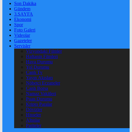
Son Dakika
Gündem
3.SAYFA
Ekonomi
Spor
Foto Galeri
Videolar
Gazeteler
Servisler
Vizyondaki Filmler
Haftanin Filmleri
Hava Durumu
Yol Durumu
Canlı Tv
Yayın Akışları
Nöbetçi Eczaneler
Canlı Borsa
Namaz Vakitleri
Puan Durumu
Kripto Paralar
Dövizler
Hisseler
Altınlar
Pariteler