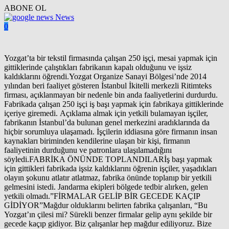
ABONE OL
News
0
Yozgat’ta bir tekstil firmasında çalışan 250 işçi, mesai yapmak için
gittiklerinde çalıştıkları fabrikanın kapalı olduğunu ve işsiz
kaldıklarını öğrendi.Yozgat Organize Sanayi Bölgesi’nde 2014
yılından beri faaliyet gösteren İstanbul İkitelli merkezli Ritimteks
firması, açıklanmayan bir nedenle bin anda faaliyetlerini durdurdu.
Fabrikada çalışan 250 işçi iş başı yapmak için fabrikaya gittiklerinde
içeriye giremedi. Açıklama almak için yetkili bulamayan işçiler,
fabrikanın İstanbul’da bulunan genel merkezini aradıklarında da
hiçbir sorumluya ulaşamadı. İşçilerin iddiasına göre firmanın insan
kaynakları biriminden kendilerine ulaşan bir kişi, firmanın
faaliyetinin durduğunu ve patronlara ulaşılamadığını
söyledi.FABRİKA ÖNÜNDE TOPLANDILARİş başı yapmak
için gittikleri fabrikada işsiz kaldıklarını öğrenin işçiler, yaşadıkları
olayın şokunu atlatır atlatmaz, fabrika önünde toplanıp bir yetkili
gelmesini istedi. Jandarma ekipleri bölgede tedbir alırken, gelen
yetkili olmadı.”FİRMALAR GELİP BİR GECEDE KAÇIP
GİDİYOR”Mağdur olduklarını belirten fabrika çalışanları, “Bu
Yozgat’ın çilesi mi? Sürekli benzer firmalar gelip aynı şekilde bir
gecede kaçıp gidiyor. Biz çalışanlar hep mağdur ediliyoruz. Bize