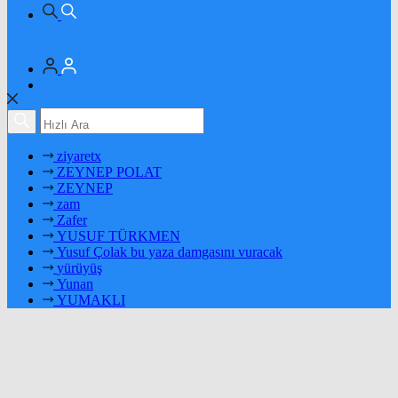
ziyaretx
ZEYNEP POLAT
ZEYNEP
zam
Zafer
YUSUF TÜRKMEN
Yusuf Çolak bu yaza damgasını vuracak
yürüyüş
Yunan
YUMAKLI