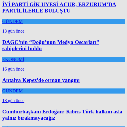
İYİ PARTİ GİK ÜYESİ ACUR, ERZURUM’DA
PARTİLİLERLE BULUŞTU
GÜNDEM
13 gün önce
DAGC’nin “Doğu’nun Medya Oscarları”
sahiplerini buldu
EKONOMİ
16 gün önce
Antalya Kepez’de orman yangını
GÜNDEM
18 gün önce
Cumhurbaşkanı Erdoğan: Kıbrıs Türk halkını asla
yalnız bırakmayacağız