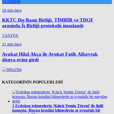
GÜNDEM
18 gün önce
KKTC Dış Basın Birliği, TİMBİR ve TDGF
arasında İş Birliği protokolü imzalandı
3.SAYFA
21 gün önce
Avukat Hilal Akça ile Avukat Fatih Albayrak
dünya evine girdi
KATEGORİNİN POPÜLERLERİ
1
Erdoğan teğmenlerin ‘Kılıçlı Yemin Töreni’ ile ilgili
konuştu: Burası kendini bilmezlerin at oynattığı bir