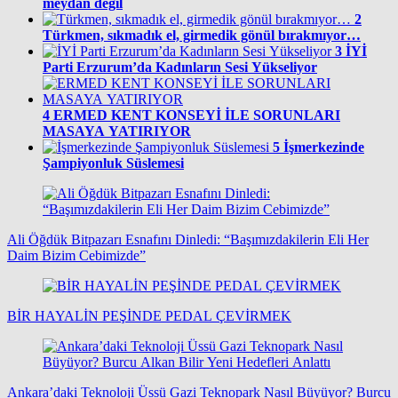
meydan değil
2
Türkmen, sıkmadık el, girmedik gönül bırakmıyor…
3
İYİ
Parti Erzurum’da Kadınların Sesi Yükseliyor
4
ERMED KENT KONSEYİ İLE SORUNLARI
MASAYA YATIRIYOR
5
İşmerkezinde
Şampiyonluk Süslemesi
Ali Öğdük Bitpazarı Esnafını Dinledi: “Başımızdakilerin Eli Her
Daim Bizim Cebimizde”
BİR HAYALİN PEŞİNDE PEDAL ÇEVİRMEK
Ankara’daki Teknoloji Üssü Gazi Teknopark Nasıl Büyüyor? Burcu