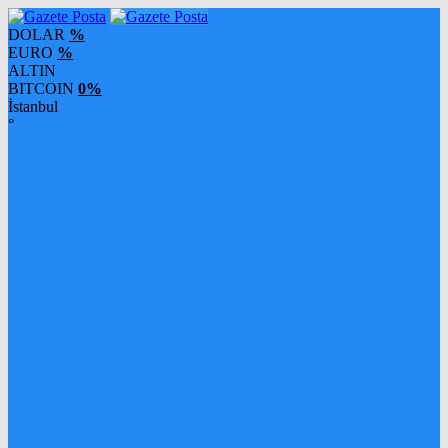
DOLAR
%
EURO
%
ALTIN
BITCOIN
0%
İstanbul
°