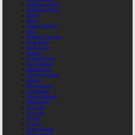
Kriptopara Detay
Kriptopara Detay
Künye
Künye
Namaz Vakitleri
nnbil
Nöbetçi Eczaneler
Parite Detay
Parite Detay
Pariteler
Profili Düzenle
Puan Durumu
Sample Page
Şifremi Unuttum
Sinema
Sinema Detay
Son Dakika
Takip Ettiklerim
Takipçilerim
Üye Giriş
Üye Giriş
Üye Ol
Üye Ol
Yayın Akışları
Yayın Akışları 2