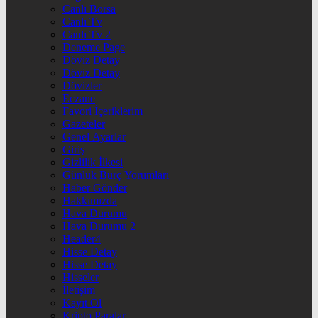
Canlı Borsa
Canlı Tv
Canlı Tv 2
Deneme Page
Döviz Detay
Döviz Detay
Dövizler
Eczane
Favori İçeriklerim
Gazeteler
Genel Ayarlar
Giriş
Gizlilik İlkesi
Günlük Burç Yorumları
Haber Gönder
Hakkımızda
Hava Durumu
Hava Durumu 2
Header4
Hisse Detay
Hisse Detay
Hisseler
İletişim
Kayıt Ol
Kripto Paralar