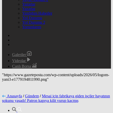
Yazarlar
Yazarlar
Yazdığım Haberler
Yol Durumu
Yol Durumu 2
Yorumlarım
Galeriler
Videolar
Canlı Borsa
"https://www.gazeteposta.com/wp-content/uploads/2026/05/logom-
yani3-e1779194811990.png"
Anasayfa
/
Gündem
/
Mesai için fabrikaya giden işçiler hayatının
şokunu yaşadı! Patron kapıya kilit vurup kaçmış