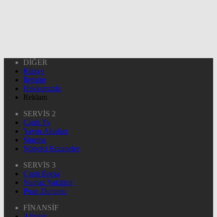
DİĞER
Künye
İletişim
Hakkımızda
Reklam
SERVİS 2
Canlı Tv
Yayın Akışları
Sinema
Nöbetçi Eczaneler
SERVİS 3
Canlı Borsa
Namaz Vakitleri
Puan Durumu
FİNANSİF
Altınlar