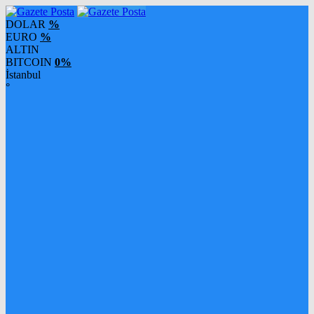
DOLAR
%
EURO
%
ALTIN
BITCOIN
0%
İstanbul
°