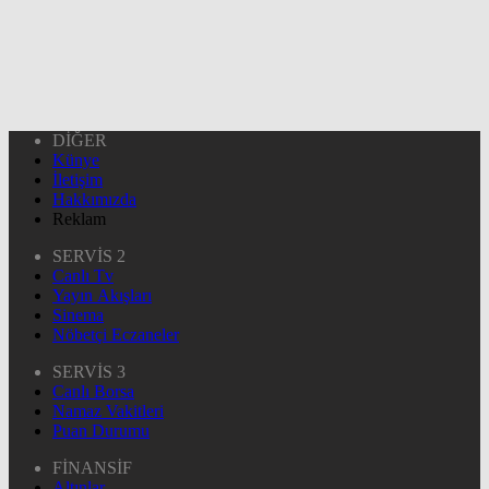
DİĞER
Künye
İletişim
Hakkımızda
Reklam
SERVİS 2
Canlı Tv
Yayın Akışları
Sinema
Nöbetçi Eczaneler
SERVİS 3
Canlı Borsa
Namaz Vakitleri
Puan Durumu
FİNANSİF
Altınlar