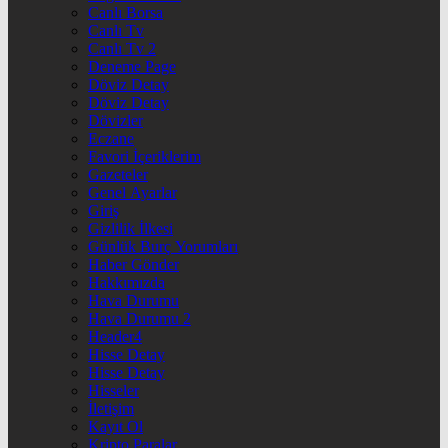
Canlı Borsa
Canlı Tv
Canlı Tv 2
Deneme Page
Döviz Detay
Döviz Detay
Dövizler
Eczane
Favori İçeriklerim
Gazeteler
Genel Ayarlar
Giriş
Gizlilik İlkesi
Günlük Burç Yorumları
Haber Gönder
Hakkımızda
Hava Durumu
Hava Durumu 2
Header4
Hisse Detay
Hisse Detay
Hisseler
İletişim
Kayıt Ol
Kripto Paralar