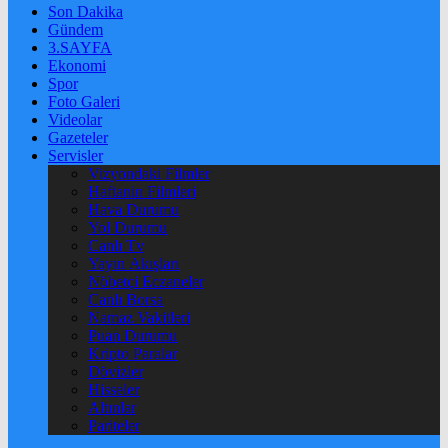
Son Dakika
Gündem
3.SAYFA
Ekonomi
Spor
Foto Galeri
Videolar
Gazeteler
Servisler
Vizyondaki Filmler
Haftanin Filmleri
Hava Durumu
Yol Durumu
Canlı Tv
Yayın Akışları
Nöbetçi Eczaneler
Canlı Borsa
Namaz Vakitleri
Puan Durumu
Kripto Paralar
Dövizler
Hisseler
Altınlar
Pariteler