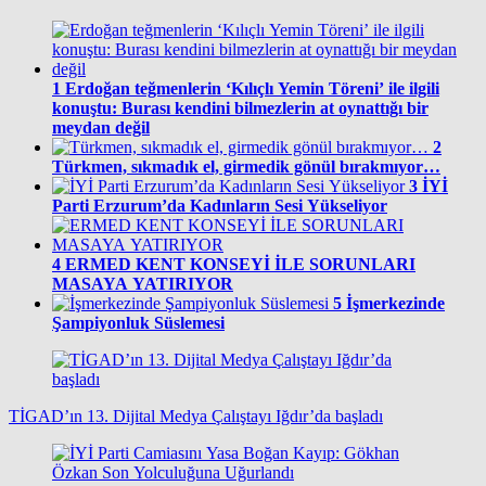
1
Erdoğan teğmenlerin ‘Kılıçlı Yemin Töreni’ ile ilgili
konuştu: Burası kendini bilmezlerin at oynattığı bir
meydan değil
2
Türkmen, sıkmadık el, girmedik gönül bırakmıyor…
3
İYİ
Parti Erzurum’da Kadınların Sesi Yükseliyor
4
ERMED KENT KONSEYİ İLE SORUNLARI
MASAYA YATIRIYOR
5
İşmerkezinde
Şampiyonluk Süslemesi
TİGAD’ın 13. Dijital Medya Çalıştayı Iğdır’da başladı