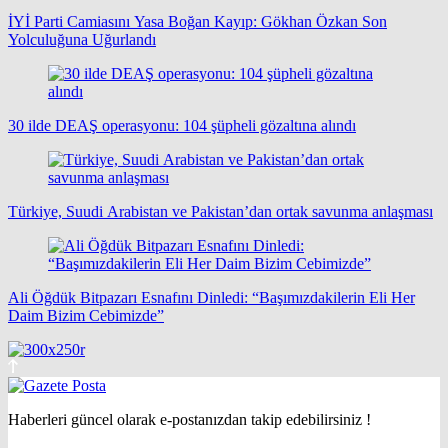
İYİ Parti Camiasını Yasa Boğan Kayıp: Gökhan Özkan Son
Yolculuğuna Uğurlandı
30 ilde DEAŞ operasyonu: 104 şüpheli gözaltına alındı
Türkiye, Suudi Arabistan ve Pakistan’dan ortak savunma anlaşması
Ali Öğdük Bitpazarı Esnafını Dinledi: “Başımızdakilerin Eli Her
Daim Bizim Cebimizde”
Haberleri güncel olarak e-postanızdan takip edebilirsiniz !