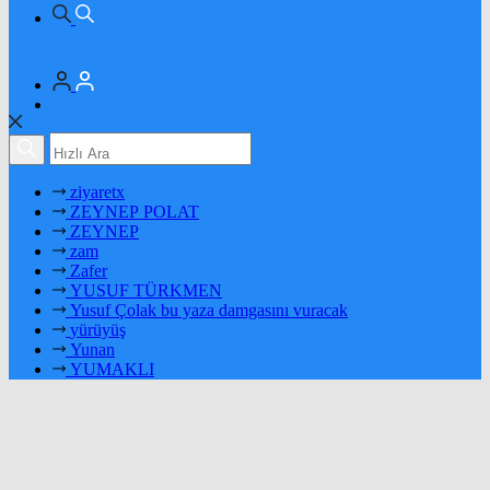
ziyaretx
ZEYNEP POLAT
ZEYNEP
zam
Zafer
YUSUF TÜRKMEN
Yusuf Çolak bu yaza damgasını vuracak
yürüyüş
Yunan
YUMAKLI