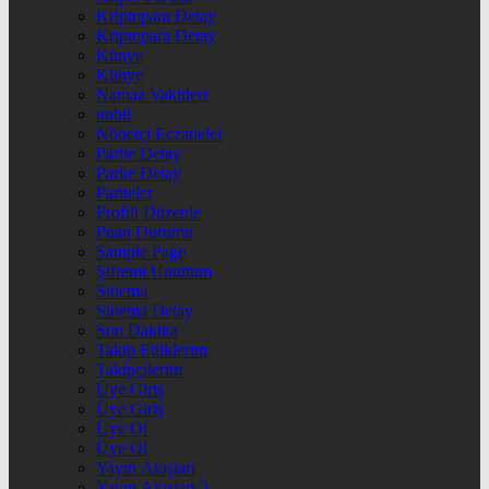
Kriptopara Detay
Kriptopara Detay
Künye
Künye
Namaz Vakitleri
nnbil
Nöbetçi Eczaneler
Parite Detay
Parite Detay
Pariteler
Profili Düzenle
Puan Durumu
Sample Page
Şifremi Unuttum
Sinema
Sinema Detay
Son Dakika
Takip Ettiklerim
Takipçilerim
Üye Giriş
Üye Giriş
Üye Ol
Üye Ol
Yayın Akışları
Yayın Akışları 2