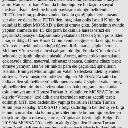
amiri Hamza Turhan A’nın da bulunduğu ve bu kişinin sosyal
medyada İsrail aleyhine birçok paylaşımı olduğu belirlendi.-
FETÖ’den ihraç polisin evinden kokain çıktıŞüphelilerin arasında
yer alan ve daha önce FETÖ’den ihraç olan polis İsmail K’nin de
edindiği bilgileri MOSSAD’a ilettiği ortaya çıktı. Şüphelinin evinde
yapılan aramada ise 4,5 kilogram kokain ile hassas terazi ele
geçirildi.Operasyon kapsamında yakalanan Özkan Ş’nin polislikten
ihraç edildiği, Ömer Burak G’nin kendi isteğiyle istifa ettiği, Ercan
K’nin de emekli polis olduğu öğrenildi.Bu arada, şüphelilerden
Mehmet Y’nin vergi dairesi çalışanı olduğu, Funda K’nin de özel
sektörde çalıştığı bilgisine ulaşıldı.Ayrıca, adreslerdeki aramalarda
çok sayıda dijital materyal, ruhsatsız tabanca, dinleme cihazı tespit
etmeye yarayan alet ve bir miktar para ele geçirildi.Şüphelilerin
İstanbul Emniyet Müdürlüğünün Vatan Yerleşkesi’ndeki işlemleri
sürüyor.- Ne olmuştu?Edindikleri bilgileri MOSSAD’a sattıkları
iddia edilen şüphelilere yönelik operasyonda 7 şüpheli yakalanmış,
şüphelilerden birinin televizyonlarda sabah programlarına katılan
eski emniyet amiri Hamza Turhan A. olduğu ve MOSSAD’ın bu
kişiyle “Victoria” kod adlı ajanı üzerinden temasa geçtiği tespit
edilmişti.MİT, özel dedektiflik yaptığı belirtilen Hamza Turhan
A’nın para karşılığı MOSSAD’a bilgi sızdırdığını belirlemiş ve bilgi
temini için aralarında kamu görevlilerinin de bulunduğu kişilerden
ekip kurduğunu ortaya çıkarmıştı.Yapılacak işlerle ilgili Belgrad’da
2019’da MOSSAD’dan eğitim aldığı öğrenilen Hamza Turhan
A’nın İsrail gizli servisi tarafından önce basit işlerde kullanıldığı ve