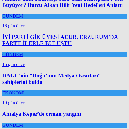
Büyüyor? Burcu Alkan Bilir Yeni Hedefleri Anlattı
GÜNDEM
16 gün önce
İYİ PARTİ GİK ÜYESİ ACUR, ERZURUM’DA
PARTİLİLERLE BULUŞTU
GÜNDEM
16 gün önce
DAGC’nin “Doğu’nun Medya Oscarları”
sahiplerini buldu
EKONOMİ
19 gün önce
Antalya Kepez’de orman yangını
GÜNDEM