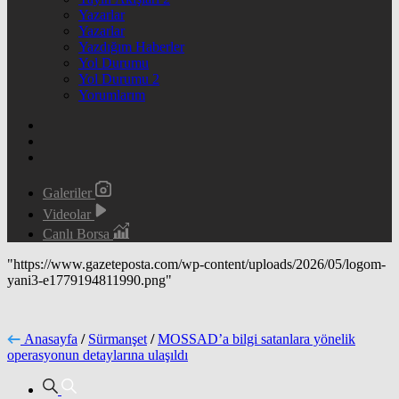
Yazarlar
Yazarlar
Yazdığım Haberler
Yol Durumu
Yol Durumu 2
Yorumlarım
Galeriler
Videolar
Canlı Borsa
"https://www.gazeteposta.com/wp-content/uploads/2026/05/logom-
yani3-e1779194811990.png"
Anasayfa
/
Sürmanşet
/
MOSSAD’a bilgi satanlara yönelik
operasyonun detaylarına ulaşıldı