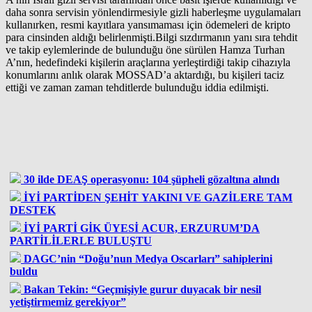
daha sonra servisin yönlendirmesiyle gizli haberleşme uygulamaları
kullanırken, resmi kayıtlara yansımaması için ödemeleri de kripto
para cinsinden aldığı belirlenmişti.Bilgi sızdırmanın yanı sıra tehdit
ve takip eylemlerinde de bulunduğu öne sürülen Hamza Turhan
A’nın, hedefindeki kişilerin araçlarına yerleştirdiği takip cihazıyla
konumlarını anlık olarak MOSSAD’a aktardığı, bu kişileri taciz
ettiği ve zaman zaman tehditlerde bulunduğu iddia edilmişti.
30 ilde DEAŞ operasyonu: 104 şüpheli gözaltına alındı
İYİ PARTİDEN ŞEHİT YAKINI VE GAZİLERE TAM
DESTEK
İYİ PARTİ GİK ÜYESİ ACUR, ERZURUM’DA
PARTİLİLERLE BULUŞTU
DAGC’nin “Doğu’nun Medya Oscarları” sahiplerini
buldu
Bakan Tekin: “Geçmişiyle gurur duyacak bir nesil
yetiştirmemiz gerekiyor”