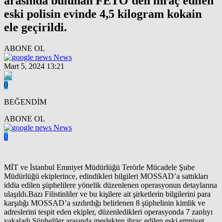
arasında bulunan FETÖ'den ihraç edilen
eski polisin evinde 4,5 kilogram kokain
ele geçirildi.
ABONE OL
News
Mart 5, 2024 13:21
0
BEĞENDİM
ABONE OL
News
0
MİT ve İstanbul Emniyet Müdürlüğü Terörle Mücadele Şube
Müdürlüğü ekiplerince, edindikleri bilgileri MOSSAD’a sattıkları
iddia edilen şüphelilere yönelik düzenlenen operasyonun detaylarına
ulaşıldı.Bazı Filistinliler ve bu kişilere ait şirketlerin bilgilerini para
karşılığı MOSSAD’a sızdırdığı belirlenen 8 şüphelinin kimlik ve
adreslerini tespit eden ekipler, düzenledikleri operasyonda 7 zanlıyı
yakaladı.Şüpheliler arasında meslekten ihraç edilen eski emniyet