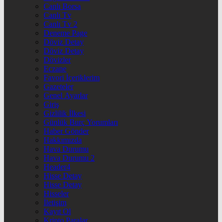
Canlı Borsa
Canlı Tv
Canlı Tv 2
Deneme Page
Döviz Detay
Döviz Detay
Dövizler
Eczane
Favori İçeriklerim
Gazeteler
Genel Ayarlar
Giriş
Gizlilik İlkesi
Günlük Burç Yorumları
Haber Gönder
Hakkımızda
Hava Durumu
Hava Durumu 2
Header4
Hisse Detay
Hisse Detay
Hisseler
İletişim
Kayıt Ol
Kripto Paralar