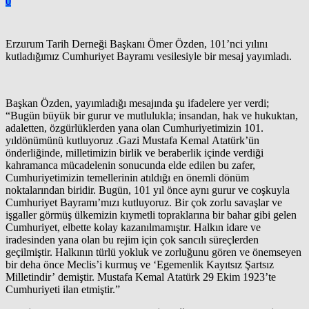
0
Erzurum Tarih Derneği Başkanı Ömer Özden, 101’nci yılını
kutladığımız Cumhuriyet Bayramı vesilesiyle bir mesaj yayımladı.
Başkan Özden, yayımladığı mesajında şu ifadelere yer verdi;
“Bugün büyük bir gurur ve mutlulukla; insandan, hak ve hukuktan,
adaletten, özgürlüklerden yana olan Cumhuriyetimizin 101.
yıldönümünü kutluyoruz .Gazi Mustafa Kemal Atatürk’ün
önderliğinde, milletimizin birlik ve beraberlik içinde verdiği
kahramanca mücadelenin sonucunda elde edilen bu zafer,
Cumhuriyetimizin temellerinin atıldığı en önemli dönüm
noktalarından biridir. Bugün, 101 yıl önce aynı gurur ve coşkuyla
Cumhuriyet Bayramı’mızı kutluyoruz. Bir çok zorlu savaşlar ve
işgaller görmüş ülkemizin kıymetli topraklarına bir bahar gibi gelen
Cumhuriyet, elbette kolay kazanılmamıştır. Halkın idare ve
iradesinden yana olan bu rejim için çok sancılı süreçlerden
geçilmiştir. Halkının türlü yokluk ve zorluğunu gören ve önemseyen
bir deha önce Meclis’i kurmuş ve ‘Egemenlik Kayıtsız Şartsız
Milletindir’ demiştir. Mustafa Kemal Atatürk 29 Ekim 1923’te
Cumhuriyeti ilan etmiştir.”