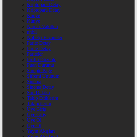
Kriptopara Detay
Kriptopara Detay
Künye
Künye
Namaz Vakitleri
nnbil
Nöbetçi Eczaneler
Parite Detay
Parite Detay
Pariteler
Profili Düzenle
Puan Durumu
Sample Page
Şifremi Unuttum
Sinema
Sinema Detay
Son Dakika
Takip Ettiklerim
Takipçilerim
Üye Giriş
Üye Giriş
Üye Ol
Üye Ol
Yayın Akışları
Yayın Akışları 2