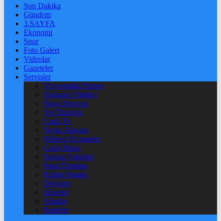
Son Dakika
Gündem
3.SAYFA
Ekonomi
Spor
Foto Galeri
Videolar
Gazeteler
Servisler
Vizyondaki Filmler
Haftanin Filmleri
Hava Durumu
Yol Durumu
Canlı Tv
Yayın Akışları
Nöbetçi Eczaneler
Canlı Borsa
Namaz Vakitleri
Puan Durumu
Kripto Paralar
Dövizler
Hisseler
Altınlar
Pariteler