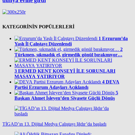
dünya evine girdi
KATEGORİNİN POPÜLERLERİ
1
Erzurum’da
Yaşlı İl Çalıştayı Düzenlendi
2
Türkmen, sıkmadık el, girmedik gönül bırakmıyor…
3
ERMED KENT KONSEYİ İLE SORUNLARI
MASAYA YATIRIYOR
4
DEVA
Partisi Erzurum Adayları Açıklandı
5
Başkan Ahmet İşleyen’den Siyasete Güçlü Dönüş
TİGAD’ın 13. Dijital Medya Çalıştayı Iğdır’da başladı