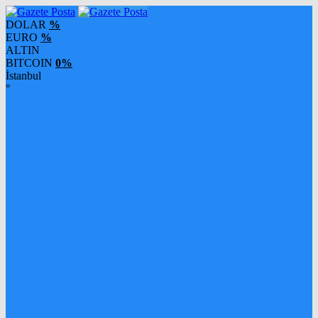
DOLAR
%
EURO
%
ALTIN
BITCOIN
0%
İstanbul
°