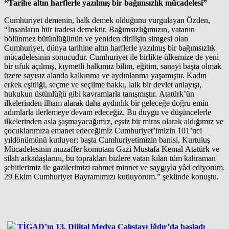
“Tarihe altın harflerle yazılmış bir bağımsızlık mücadelesi”
Cumhuriyet demenin, halk demek olduğunu vurgulayan Özden,
“İnsanların hür iradesi demektir. Bağımsızlığımızın, vatanın
bölünmez bütünlüğünün ve yeniden dirilişin simgesi olan
Cumhuriyet, dünya tarihine altın harflerle yazılmış bir bağımsızlık
mücadelesinin sonucudur. Cumhuriyet ile birlikte ülkemize de yeni
bir ufuk açılmış, kıymetli halkımız bilim, eğitim, sanayi başta olmak
üzere sayısız alanda kalkınma ve aydınlanma yaşamıştır. Kadın
erkek eşitliği, seçme ve seçilme hakkı, laik bir devlet anlayışı,
hukukun üstünlüğü gibi kavramlarla tanışmıştır. Atatürk’ün
ilkelerinden ilham alarak daha aydınlık bir geleceğe doğru emin
adımlarla ilerlemeye devam edeceğiz. Bu duygu ve düşüncelerle
ilkelerinden asla şaşmayacağımız, eşsiz bir miras olarak aldığımız ve
çocuklarımıza emanet edeceğimiz Cumhuriyet’imizin 101’nci
yıldönümünü kutluyor; başta Cumhuriyetimizin banisi, Kurtuluş
Mücadelesinin muzaffer komutanı Gazi Mustafa Kemal Atatürk ve
silah arkadaşlarını, bu toprakları bizlere vatan kılan tüm kahraman
şehitlerimiz ile gazilerimizi rahmet minnet ve saygıyla yâd ediyorum.
29 Ekim Cumhuriyet Bayramımızı kutluyorum.” şeklinde konuştu.
TİGAD’ın 13. Dijital Medya Çalıştayı Iğdır’da başladı