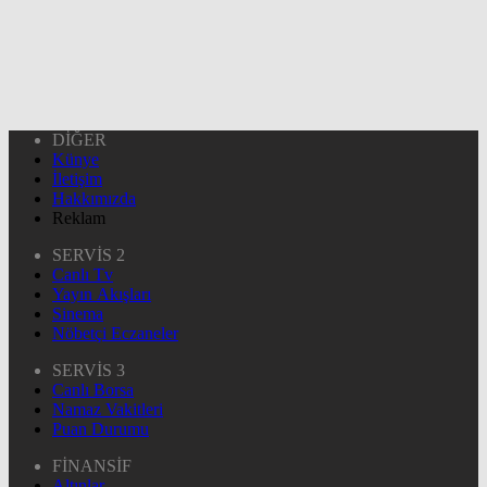
DİĞER
Künye
İletişim
Hakkımızda
Reklam
SERVİS 2
Canlı Tv
Yayın Akışları
Sinema
Nöbetçi Eczaneler
SERVİS 3
Canlı Borsa
Namaz Vakitleri
Puan Durumu
FİNANSİF
Altınlar