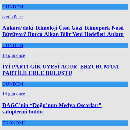
GÜNDEM
8 gün önce
Ankara’daki Teknoloji Üssü Gazi Teknopark Nasıl
Büyüyor? Burcu Alkan Bilir Yeni Hedefleri Anlattı
GÜNDEM
14 gün önce
İYİ PARTİ GİK ÜYESİ ACUR, ERZURUM’DA
PARTİLİLERLE BULUŞTU
GÜNDEM
14 gün önce
DAGC’nin “Doğu’nun Medya Oscarları”
sahiplerini buldu
EKONOMİ