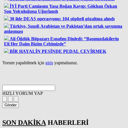
İYİ Parti Camiasını Yasa Boğan Kayıp: Gökhan Özkan
Son Yolculuğuna Uğurlandı
30 ilde DEAŞ operasyonu: 104 şüpheli gözaltına alındı
Türkiye, Suudi Arabistan ve Pakistan’dan ortak savunma
anlaşması
Ali Öğdük Bitpazarı Esnafını Dinledi: “Başımızdakilerin
Eli Her Daim Bizim Cebimizde”
BİR HAYALİN PEŞİNDE PEDAL ÇEVİRMEK
Yorum yapabilmek için
giriş
yapmalısınız.
HIZLI YORUM YAP
Gönder
SON DAKİKA
HABERLERİ