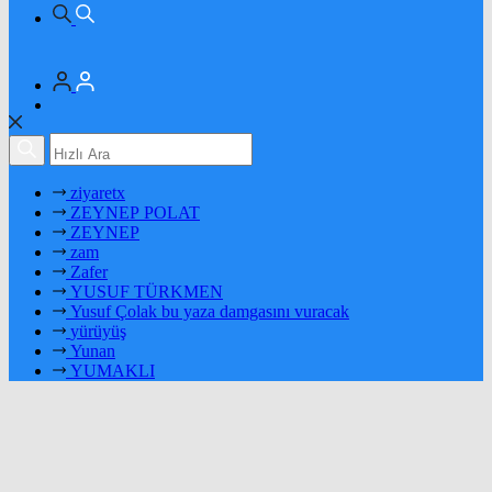
ziyaretx
ZEYNEP POLAT
ZEYNEP
zam
Zafer
YUSUF TÜRKMEN
Yusuf Çolak bu yaza damgasını vuracak
yürüyüş
Yunan
YUMAKLI