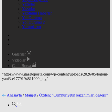
Yazarlar
Yazarlar
Yazdığım Haberler
Yol Durumu
Yol Durumu 2
Yorumlarım
Galeriler
Videolar
Canlı Borsa
"https://www.gazeteposta.com/wp-content/uploads/2026/05/logom-
yani3-e1779194811990.png"
Anasayfa
/
Manşet
/
Özden; “Cumhuriyetin kazanımları değerli”