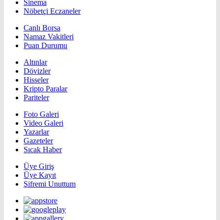
Sinema
Nöbetçi Eczaneler
Canlı Borsa
Namaz Vakitleri
Puan Durumu
Altınlar
Dövizler
Hisseler
Kripto Paralar
Pariteler
Foto Galeri
Video Galeri
Yazarlar
Gazeteler
Sıcak Haber
Üye Giriş
Üye Kayıt
Şifremi Unuttum