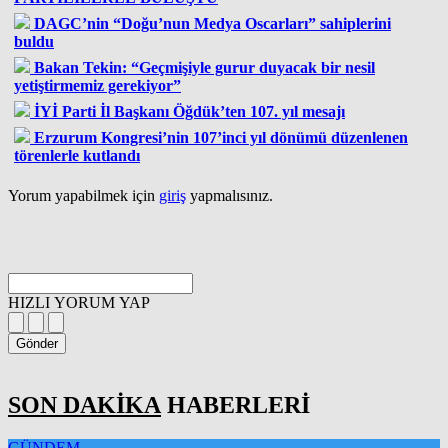
DAGC’nin “Doğu’nun Medya Oscarları” sahiplerini
buldu
Bakan Tekin: “Geçmişiyle gurur duyacak bir nesil
yetiştirmemiz gerekiyor”
İYİ Parti İl Başkanı Öğdük’ten 107. yıl mesajı
Erzurum Kongresi’nin 107’inci yıl dönümü düzenlenen
törenlerle kutlandı
Yorum yapabilmek için
giriş
yapmalısınız.
HIZLI YORUM YAP
Gönder
SON DAKİKA
HABERLERİ
GÜNDEM