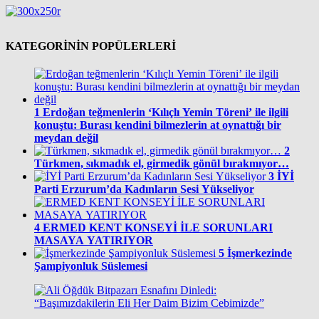
KATEGORİNİN POPÜLERLERİ
1
Erdoğan teğmenlerin ‘Kılıçlı Yemin Töreni’ ile ilgili
konuştu: Burası kendini bilmezlerin at oynattığı bir
meydan değil
2
Türkmen, sıkmadık el, girmedik gönül bırakmıyor…
3
İYİ
Parti Erzurum’da Kadınların Sesi Yükseliyor
4
ERMED KENT KONSEYİ İLE SORUNLARI
MASAYA YATIRIYOR
5
İşmerkezinde
Şampiyonluk Süslemesi