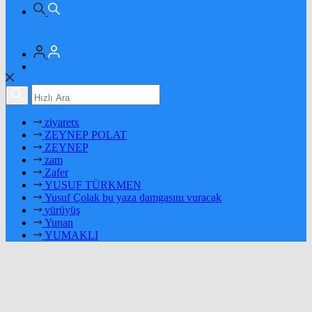
ziyaretx
ZEYNEP POLAT
ZEYNEP
zam
Zafer
YUSUF TÜRKMEN
Yusuf Çolak bu yaza damgasını vuracak
yürüyüş
Yunan
YUMAKLI