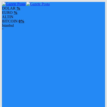
DOLAR
%
EURO
%
ALTIN
BITCOIN
0%
İstanbul
°