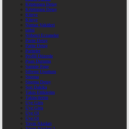
Kriptopara Detay
Kriptopara Detay
Künye
Künye
Namaz Vakitleri
nnbil
Nöbetçi Eczaneler
Parite Detay
Parite Detay
Pariteler
Profili Düzenle
Puan Durumu
Sample Page
Şifremi Unuttum
Sinema
Sinema Detay
Son Dakika
Takip Ettiklerim
Takipçilerim
Üye Giriş
Üye Giriş
Üye Ol
Üye Ol
Yayın Akışları
Yayın Akışları 2