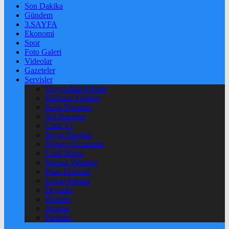
Son Dakika
Gündem
3.SAYFA
Ekonomi
Spor
Foto Galeri
Videolar
Gazeteler
Servisler
Vizyondaki Filmler
Haftanin Filmleri
Hava Durumu
Yol Durumu
Canlı Tv
Yayın Akışları
Nöbetçi Eczaneler
Canlı Borsa
Namaz Vakitleri
Puan Durumu
Kripto Paralar
Dövizler
Hisseler
Altınlar
Pariteler