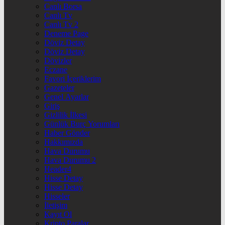
Canlı Borsa
Canlı Tv
Canlı Tv 2
Deneme Page
Döviz Detay
Döviz Detay
Dövizler
Eczane
Favori İçeriklerim
Gazeteler
Genel Ayarlar
Giriş
Gizlilik İlkesi
Günlük Burç Yorumları
Haber Gönder
Hakkımızda
Hava Durumu
Hava Durumu 2
Header4
Hisse Detay
Hisse Detay
Hisseler
İletişim
Kayıt Ol
Kripto Paralar