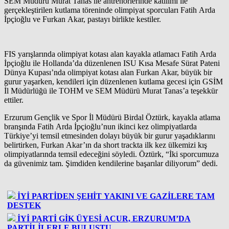
SEM Müdürü Murat Tanas ile antrenörlerinde katılımı ile
gerçekleştirilen kutlama töreninde olimpiyat sporcuları Fatih Arda
İpçioğlu ve Furkan Akar, pastayı birlikte kestiler.
FIS yarışlarında olimpiyat kotası alan kayakla atlamacı Fatih Arda
İpçioğlu ile Hollanda’da düzenlenen ISU Kısa Mesafe Sürat Pateni
Dünya Kupası’nda olimpiyat kotası alan Furkan Akar, büyük bir
gurur yaşarken, kendileri için düzenlenen kutlama gecesi için GSİM
İl Müdürlüğü ile TOHM ve SEM Müdürü Murat Tanas’a teşekkür
ettiler.
Erzurum Gençlik ve Spor İl Müdürü Birdal Öztürk, kayakla atlama
branşında Fatih Arda İpçioğlu’nun ikinci kez olimpiyatlarda
Türkiye’yi temsil etmesinden dolayı büyük bir gurur yaşadıklarını
belirtirken, Furkan Akar’ın da short trackta ilk kez ülkemizi kış
olimpiyatlarında temsil edeceğini söyledi. Öztürk, “İki sporcumuza
da güvenimiz tam. Şimdiden kendilerine başarılar diliyorum” dedi.
İYİ PARTİDEN ŞEHİT YAKINI VE GAZİLERE TAM
DESTEK
İYİ PARTİ GİK ÜYESİ ACUR, ERZURUM’DA
PARTİLİLERLE BULUŞTU