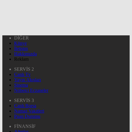
DİĞER
Künye
İletişim
Hakkımızda
Reklam
SERVİS 2
Canlı Tv
Yayın Akışları
Sinema
Nöbetçi Eczaneler
SERVİS 3
Canlı Borsa
Namaz Vakitleri
Puan Durumu
FİNANSİF
Altınlar