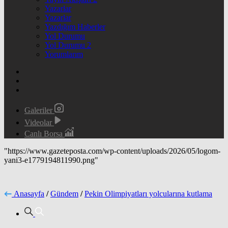
Yazarlar
Yazarlar
Yazdığım Haberler
Yol Durumu
Yol Durumu 2
Yorumlarım
Galeriler
Videolar
Canlı Borsa
"https://www.gazeteposta.com/wp-content/uploads/2026/05/logom-
yani3-e1779194811990.png"
Anasayfa
/
Gündem
/
Pekin Olimpiyatları yolcularına kutlama