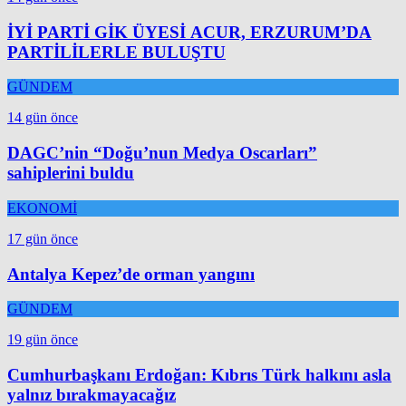
İYİ PARTİ GİK ÜYESİ ACUR, ERZURUM’DA
PARTİLİLERLE BULUŞTU
GÜNDEM
14 gün önce
DAGC’nin “Doğu’nun Medya Oscarları”
sahiplerini buldu
EKONOMİ
17 gün önce
Antalya Kepez’de orman yangını
GÜNDEM
19 gün önce
Cumhurbaşkanı Erdoğan: Kıbrıs Türk halkını asla
yalnız bırakmayacağız