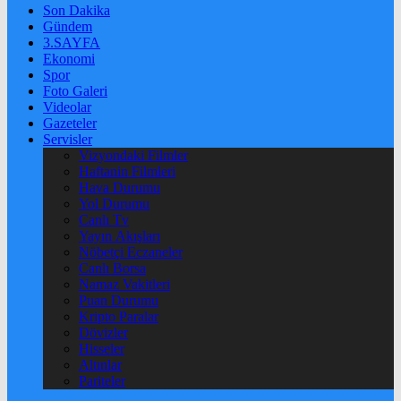
Son Dakika
Gündem
3.SAYFA
Ekonomi
Spor
Foto Galeri
Videolar
Gazeteler
Servisler
Vizyondaki Filmler
Haftanin Filmleri
Hava Durumu
Yol Durumu
Canlı Tv
Yayın Akışları
Nöbetçi Eczaneler
Canlı Borsa
Namaz Vakitleri
Puan Durumu
Kripto Paralar
Dövizler
Hisseler
Altınlar
Pariteler