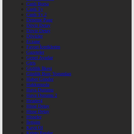
Canlı Borsa
Canlı Tv
Canlı Tv 2
Deneme Page
Döviz Detay
Döviz Detay
Dövizler
Eczane
Favori İçeriklerim
Gazeteler
Genel Ayarlar
Giriş
Gizlilik İlkesi
Günlük Burç Yorumları
Haber Gönder
Hakkımızda
Hava Durumu
Hava Durumu 2
Header4
Hisse Detay
Hisse Detay
Hisseler
İletişim
Kayıt Ol
Kripto Paralar