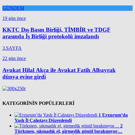
GÜNDEM
19 gün önce
KKTC Dış Basın Birliği, TİMBİR ve TDGF
arasında İş Birliği protokolü imzalandı
3.SAYFA
22 gün önce
Avukat Hilal Akça ile Avukat Fatih Albayrak
dünya evine girdi
KATEGORİNİN POPÜLERLERİ
1
Erzurum’da
Yaşlı İl Çalıştayı Düzenlendi
2
Türkmen, sıkmadık el, girmedik gönül bırakmıyor…