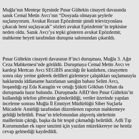
Muğla’nın Menteşe ilçesinde Pınar Gültekin cinayeti davasında
sanık Cemal Metin Avcı’nın “Dosyada olmayan şeylerle
suçlanıyorum. Avukat Rezan Epözdemir şimdi televizyonlara
çıkacak beni suçlayacak” sözleri avukat Epözdemir’in tepkisine
neden oldu. Sanık Avcı’ya tepki gösteren avukat Epözdemir,
mahkeme heyeti tarafından duruşma salonundan çıkarıldı.
Pınar Gültekin cinayeti davasının 8’inci duruşması, Muğla 3. Ağır
Ceza Mahkemesi’nde görüldü. Duruşmaya Cemal Metin Avcı ve
kardeşi Mertcan Avcı SEGBİS aracılığı ile katılırken, cinayetten
sonra olay yerine giderek delilleri gizlemeye çalıştıkları suçlamasıyla
haklarında iddianame hazırlanan sanığın babası Selim Avcı,
boşandığı eşi Eda Karagün ve ortağı Şükrü Gökhan Orhan da
duruşmada hazır bulundu. Duruşmada ABD’den Pınar Gültekin’in
kullandığı telefon şifresinin gönderildiği, veriler üzerinde yapılan
inceleme sonrası Muğla İl Emniyet Müdürlüğü Siber Suçlarla
Mücadele Amirliği tarafından düzenlenen raporun mahkemeye
geldiği belirtildi. Pınar’ın telefonundan alışveriş sitelerinin
maillerinin çıktığı, başka da bir tespit çıkmadığı belirtildi. Adli Tıp
Kurumundan ek rapor tanzimi için yazılan müzekkereye ise henüz
cevap gelmediği kaydedildi.