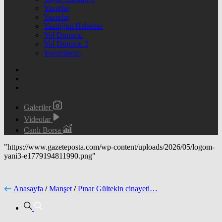
Yazarlar
Yazarlar
Yazdığım Haberler
Yol Durumu
Yol Durumu 2
Yorumlarım
Galeriler
Videolar
Canlı Borsa
"https://www.gazeteposta.com/wp-content/uploads/2026/05/logom-
yani3-e1779194811990.png"
Anasayfa
/
Manşet
/
Pınar Gültekin cinayeti…