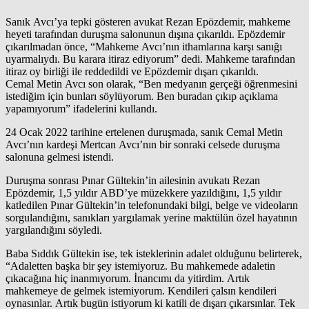
Sanık Avcı’ya tepki gösteren avukat Rezan Epözdemir, mahkeme
heyeti tarafından duruşma salonunun dışına çıkarıldı. Epözdemir
çıkarılmadan önce, “Mahkeme Avcı’nın ithamlarına karşı sanığı
uyarmalıydı. Bu karara itiraz ediyorum” dedi. Mahkeme tarafından
itiraz oy birliği ile reddedildi ve Epözdemir dışarı çıkarıldı.
Cemal Metin Avcı son olarak, “Ben medyanın gerçeği öğrenmesini
istediğim için bunları söylüyorum. Ben buradan çıkıp açıklama
yapamıyorum” ifadelerini kullandı.
24 Ocak 2022 tarihine ertelenen duruşmada, sanık Cemal Metin
Avcı’nın kardeşi Mertcan Avcı’nın bir sonraki celsede duruşma
salonuna gelmesi istendi.
Duruşma sonrası Pınar Gültekin’in ailesinin avukatı Rezan
Epözdemir, 1,5 yıldır ABD’ye müzekkere yazıldığını, 1,5 yıldır
katledilen Pınar Gültekin’in telefonundaki bilgi, belge ve videoların
sorgulandığını, sanıkları yargılamak yerine maktülün özel hayatının
yargılandığını söyledi.
Baba Sıddık Gültekin ise, tek isteklerinin adalet olduğunu belirterek,
“Adaletten başka bir şey istemiyoruz. Bu mahkemede adaletin
çıkacağına hiç inanmıyorum. İnancımı da yitirdim. Artık
mahkemeye de gelmek istemiyorum. Kendileri çalsın kendileri
oynasınlar. Artık bugün istiyorum ki katili de dışarı çıkarsınlar. Tek