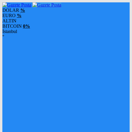
DOLAR
%
EURO
%
ALTIN
BITCOIN
0%
İstanbul
°