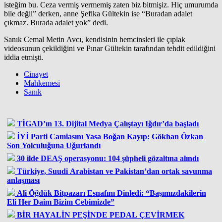
isteğim bu. Ceza vermiş vermemiş zaten biz bitmişiz. Hiç umurumda
bile değil” derken, anne Şefika Gültekin ise “Buradan adalet
çıkmaz. Burada adalet yok” dedi.
Sanık Cemal Metin Avcı, kendisinin hemcinsleri ile çıplak
videosunun çekildiğini ve Pınar Gültekin tarafından tehdit edildiğini
iddia etmişti.
Cinayet
Mahkemesi
Sanık
TİGAD’ın 13. Dijital Medya Çalıştayı Iğdır’da başladı
İYİ Parti Camiasını Yasa Boğan Kayıp: Gökhan Özkan
Son Yolculuğuna Uğurlandı
30 ilde DEAŞ operasyonu: 104 şüpheli gözaltına alındı
Türkiye, Suudi Arabistan ve Pakistan’dan ortak savunma
anlaşması
Ali Öğdük Bitpazarı Esnafını Dinledi: “Başımızdakilerin
Eli Her Daim Bizim Cebimizde”
BİR HAYALİN PEŞİNDE PEDAL ÇEVİRMEK