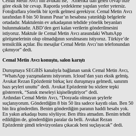
Cemal Metin Avcı’nın avukatı ise, “Amerika’dan gelen cevap bize
göre eksik bir cevap. Raporda yedekleme yapılan yerler yetersiz.
Fotoğraflara yönelik bir içerik gelmesi gerekiyor. Cemal Metin Avcı
tarafından 8 bin 50 liranın Pınar’ın hesabına yatırıldığı belgelerle
ortadadır. Maktulenin ev arkadaşının tehdide yönelik beyanları
bulunmaktadır. ABD’den geri kalan verilerin gönderilmesini
istiyoruz. Maktule ile Cemal Metin Avcı arasındaki WhatsApp
görüşmelerinin olup olmadığının sorulmasını istiyoruz. Türkiye’de
temsilcilik açtılar. Bu mesajlar Cemal Metin Avcı’nın telefonundan
çıkmıyor” dedi.
Cemal Metin Avcı konuştu, salon karıştı
Duruşmaya SEGBİS kanalıyla bağlanan sanık Cemal Metin Avcı,
“WhatsApp yazışmalarını istiyorum. Icloud’dan yazı eksik gelmiş.
Avukat Rezan Epözdemir birkaç kez duruşmaya gelmedi, sanırım
bazı şeyleri unuttu” dedi. Avukat Epözdemir bu sözlere tepki
göstererek, “Sanık meseleyi kişiselleştiriyor” dedi.
Ardından Cemal Metin Avcı, “Dosyada olmayan şeylerle
suçlanıyorum. Gönderdiğim 8 bin 50 lira sadece kayıtlı olan. Ben 50
bin lira gönderdim. Benim gönderdiğim paranın haddi hesabı yok.
En yakın arkadaşı bunu söylüyor. Ben iftira atmadım. Benim tehdit
edildiğim de, gönderdiğim paralar da belli. Avukat Rezan
Epözdemir şimdi televizyonlara çıkacak beni suçlayacak” dedi.