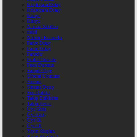
Kriptopara Detay
Kriptopara Detay
Künye
Künye
Namaz Vakitleri
nnbil
Nöbetçi Eczaneler
Parite Detay
Parite Detay
Pariteler
Profili Düzenle
Puan Durumu
Sample Page
Şifremi Unuttum
Sinema
Sinema Detay
Son Dakika
Takip Ettiklerim
Takipçilerim
Üye Giriş
Üye Giriş
Üye Ol
Üye Ol
Yayın Akışları
Yayın Akışları 2