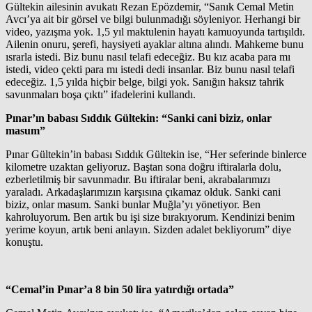
Gültekin ailesinin avukatı Rezan Epözdemir, “Sanık Cemal Metin
Avcı’ya ait bir görsel ve bilgi bulunmadığı söyleniyor. Herhangi bir
video, yazışma yok. 1,5 yıl maktulenin hayatı kamuoyunda tartışıldı.
Ailenin onuru, şerefi, haysiyeti ayaklar altına alındı. Mahkeme bunu
ısrarla istedi. Biz bunu nasıl telafi edeceğiz. Bu kız acaba para mı
istedi, video çekti para mı istedi dedi insanlar. Biz bunu nasıl telafi
edeceğiz. 1,5 yılda hiçbir belge, bilgi yok. Sanığın haksız tahrik
savunmaları boşa çıktı” ifadelerini kullandı.
Pınar’ın babası Sıddık Gültekin: “Sanki cani biziz, onlar
masum”
Pınar Gültekin’in babası Sıddık Gültekin ise, “Her seferinde binlerce
kilometre uzaktan geliyoruz. Baştan sona doğru iftiralarla dolu,
ezberletilmiş bir savunmadır. Bu iftiralar beni, akrabalarımızı
yaraladı. Arkadaşlarımızın karşısına çıkamaz olduk. Sanki cani
biziz, onlar masum. Sanki bunlar Muğla’yı yönetiyor. Ben
kahroluyorum. Ben artık bu işi size bırakıyorum. Kendinizi benim
yerime koyun, artık beni anlayın. Sizden adalet bekliyorum” diye
konuştu.
“Cemal’in Pınar’a 8 bin 50 lira yatırdığı ortada”