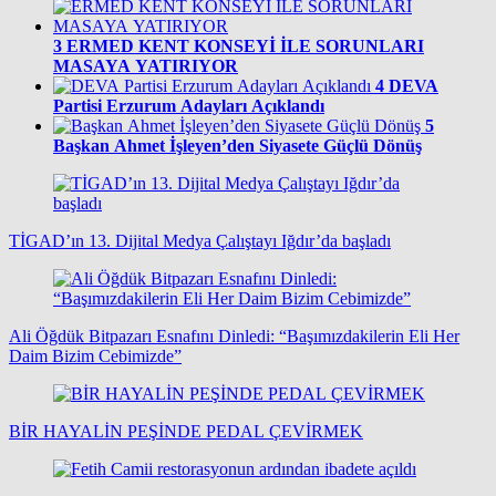
3
ERMED KENT KONSEYİ İLE SORUNLARI
MASAYA YATIRIYOR
4
DEVA
Partisi Erzurum Adayları Açıklandı
5
Başkan Ahmet İşleyen’den Siyasete Güçlü Dönüş
TİGAD’ın 13. Dijital Medya Çalıştayı Iğdır’da başladı
Ali Öğdük Bitpazarı Esnafını Dinledi: “Başımızdakilerin Eli Her
Daim Bizim Cebimizde”
BİR HAYALİN PEŞİNDE PEDAL ÇEVİRMEK