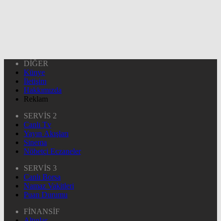
DİĞER
Künye
İletişim
Hakkımızda
Reklam
SERVİS 2
Canlı Tv
Yayın Akışları
Sinema
Nöbetçi Eczaneler
SERVİS 3
Canlı Borsa
Namaz Vakitleri
Puan Durumu
FİNANSİF
Altınlar