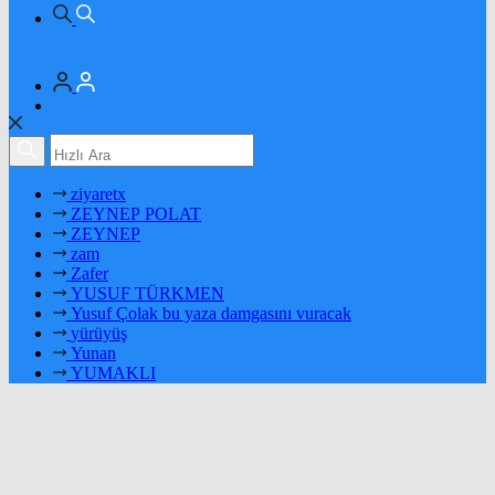
ziyaretx
ZEYNEP POLAT
ZEYNEP
zam
Zafer
YUSUF TÜRKMEN
Yusuf Çolak bu yaza damgasını vuracak
yürüyüş
Yunan
YUMAKLI