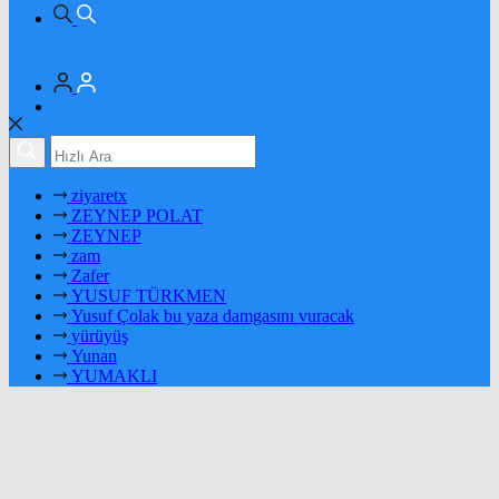
ziyaretx
ZEYNEP POLAT
ZEYNEP
zam
Zafer
YUSUF TÜRKMEN
Yusuf Çolak bu yaza damgasını vuracak
yürüyüş
Yunan
YUMAKLI