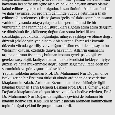
hayatının her safhasını içine alan ve belki de hayatın amacı olarak
kabul edilmesi gereken bir olgudur. İnsan türünün Allah tarafından
ve ilahi / evrimsel bir program dâhilinde vücuda getirilmesi (halk
edilmesi/düzenlenmesi) ile başlayan ‘gelişim’ daha sonra her insanın
varlık dünyasında ortaya çıkışında bir sperm hücresi ile bir
yumurtanın ana rahminde oluşturdukları zigotun adım adım değişimi
ve dönüşümü ile şekillenen; doğumdan sonra bebeklikten
çocukluğa, çocukluktan olgunluğa, nihayet yaşlılığa ve ölüme doğru
düzenli şekilde yürüyen dinamik bir süreçtir. Evrensel / kozmik
düzenin vücuda getirilişi ve varlığını sürdürmesini de kapsayan bu
“gelişim” olgusu, özellikle dünya hayatının, Allah’ın emanetini
taşıma onurunu üstlenmiş bulunan insanın gerek psikolojik ve
gerekse sosyolojik faaliyet alanlarında da kendisini bekleyen, iyiye,
güzele ve hatta mükemmele doğru açılım sağlamayı ifade eden bir
sorumluluk ve görev şuuru hadisesidir.”
Yapılan sohbetin ardından Prof. Dr. Muhammet Nur Doğan, önce
istek üzerine bir Erzurum türküsü okudu ardından da severlerine
kitaplarını imzaladı. Ardından Erzurum tarihi ve kültürüyle ilgili
kitapları bulunan Tarih Derneği Başkanı Prof. Dr. H. Ömer Özden,
Doğan’a kitaplarından oluşan bir set ve plaket hediye ederken, Prof.
Dr. Muhammet Nur Doğan’da İngilizce çevirisi de bulunan bir
kitabını hediye etti. Karşılıklı hediyeleşmenin ardından katılımcıların
toplu fotoğraf çekimi ile program sana erdi.