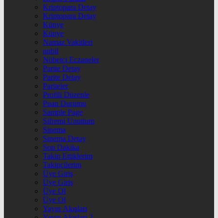
Kriptopara Detay
Kriptopara Detay
Künye
Künye
Namaz Vakitleri
nnbil
Nöbetçi Eczaneler
Parite Detay
Parite Detay
Pariteler
Profili Düzenle
Puan Durumu
Sample Page
Şifremi Unuttum
Sinema
Sinema Detay
Son Dakika
Takip Ettiklerim
Takipçilerim
Üye Giriş
Üye Giriş
Üye Ol
Üye Ol
Yayın Akışları
Yayın Akışları 2