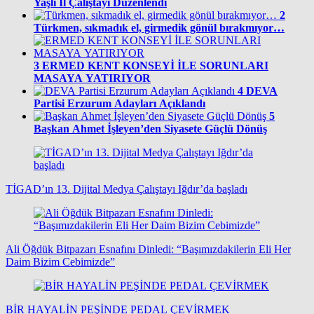
Yaşlı İl Çalıştayı Düzenlendi
2
Türkmen, sıkmadık el, girmedik gönül bırakmıyor…
3
ERMED KENT KONSEYİ İLE SORUNLARI
MASAYA YATIRIYOR
4
DEVA
Partisi Erzurum Adayları Açıklandı
5
Başkan Ahmet İşleyen’den Siyasete Güçlü Dönüş
TİGAD’ın 13. Dijital Medya Çalıştayı Iğdır’da başladı
Ali Öğdük Bitpazarı Esnafını Dinledi: “Başımızdakilerin Eli Her
Daim Bizim Cebimizde”
BİR HAYALİN PEŞİNDE PEDAL ÇEVİRMEK