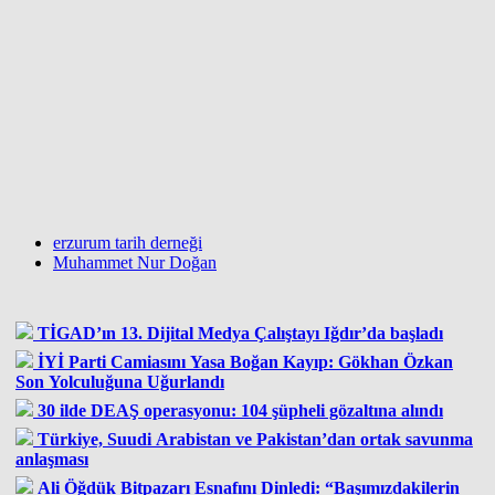
erzurum tarih derneği
Muhammet Nur Doğan
TİGAD’ın 13. Dijital Medya Çalıştayı Iğdır’da başladı
İYİ Parti Camiasını Yasa Boğan Kayıp: Gökhan Özkan
Son Yolculuğuna Uğurlandı
30 ilde DEAŞ operasyonu: 104 şüpheli gözaltına alındı
Türkiye, Suudi Arabistan ve Pakistan’dan ortak savunma
anlaşması
Ali Öğdük Bitpazarı Esnafını Dinledi: “Başımızdakilerin