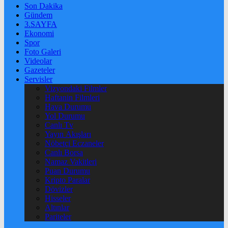
Son Dakika
Gündem
3.SAYFA
Ekonomi
Spor
Foto Galeri
Videolar
Gazeteler
Servisler
Vizyondaki Filmler
Haftanin Filmleri
Hava Durumu
Yol Durumu
Canlı Tv
Yayın Akışları
Nöbetçi Eczaneler
Canlı Borsa
Namaz Vakitleri
Puan Durumu
Kripto Paralar
Dövizler
Hisseler
Altınlar
Pariteler