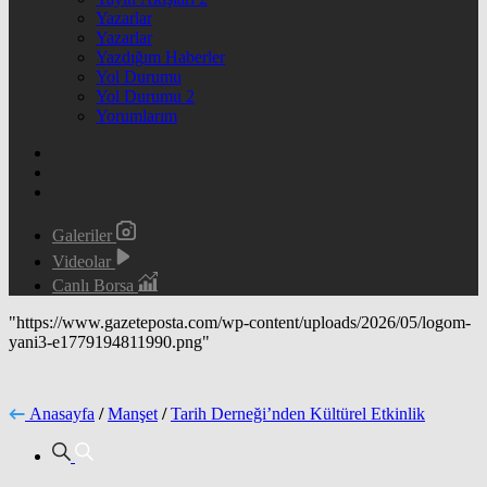
Yazarlar
Yazarlar
Yazdığım Haberler
Yol Durumu
Yol Durumu 2
Yorumlarım
Galeriler
Videolar
Canlı Borsa
"https://www.gazeteposta.com/wp-content/uploads/2026/05/logom-
yani3-e1779194811990.png"
Anasayfa
/
Manşet
/
Tarih Derneği’nden Kültürel Etkinlik