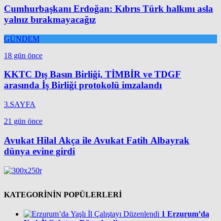
Cumhurbaşkanı Erdoğan: Kıbrıs Türk halkını asla
yalnız bırakmayacağız
GÜNDEM
18 gün önce
KKTC Dış Basın Birliği, TİMBİR ve TDGF
arasında İş Birliği protokolü imzalandı
3.SAYFA
21 gün önce
Avukat Hilal Akça ile Avukat Fatih Albayrak
dünya evine girdi
KATEGORİNİN POPÜLERLERİ
1
Erzurum’da