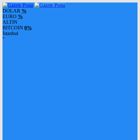
DOLAR
%
EURO
%
ALTIN
BITCOIN
0%
İstanbul
°