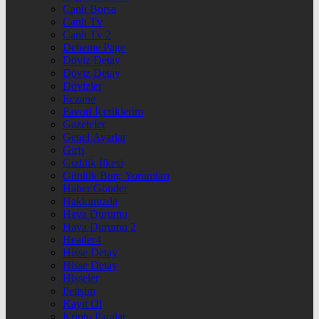
Canlı Borsa
Canlı Tv
Canlı Tv 2
Deneme Page
Döviz Detay
Döviz Detay
Dövizler
Eczane
Favori İçeriklerim
Gazeteler
Genel Ayarlar
Giriş
Gizlilik İlkesi
Günlük Burç Yorumları
Haber Gönder
Hakkımızda
Hava Durumu
Hava Durumu 2
Header4
Hisse Detay
Hisse Detay
Hisseler
İletişim
Kayıt Ol
Kripto Paralar