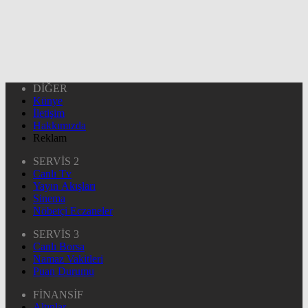
DİĞER
Künye
İletişim
Hakkımızda
Reklam
SERVİS 2
Canlı Tv
Yayın Akışları
Sinema
Nöbetçi Eczaneler
SERVİS 3
Canlı Borsa
Namaz Vakitleri
Puan Durumu
FİNANSİF
Altınlar