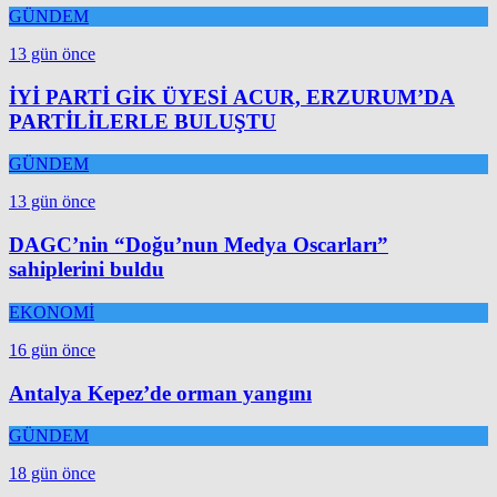
GÜNDEM
13 gün önce
İYİ PARTİ GİK ÜYESİ ACUR, ERZURUM’DA
PARTİLİLERLE BULUŞTU
GÜNDEM
13 gün önce
DAGC’nin “Doğu’nun Medya Oscarları”
sahiplerini buldu
EKONOMİ
16 gün önce
Antalya Kepez’de orman yangını
GÜNDEM
18 gün önce