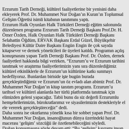
Erzurum Tarih Derneği, kültürel faaliyetlerine bir yenisini daha
ekleyerek Prof. Dr. Muhammet Nur Doğan’ın Kuran’ın Toplumsal
Gelişim Öğretisi isimli kitabının tanıtımını yaptı.
Erzurum Halk Oyunları Halk Türküleri Derneği eğitim salonunda
düzenlenen programa Erzurum Tarih Derneği Başkanı Prof.Dr. H.
Ömer Özden, Halk Oyunları Halk Türküleri Derneği Başkanı
Selahattin Öğdüm, ERVAK Başkanı Erdal Güzel, Büyükşehir
Belediyesi Kültür Daire Başkanı Engün Engin ile çok sayıda
kitapsever ve dernek yöneticileri ile üyeleri katıldı. Programın açılış
konuşmasını yapan Tarih Derneği Başkanı Prof. Dr. Özden, dernek
faaliyetleri hakkında bilgi verirken, “Erzurum’u ve Erzurum tarihini
tanıtmak ve araştırma faaliyetlerimizin yanı sıra düzenlediğimiz
kültürel etkinliklerle de Erzurum’un kültürüne katkı sunmayı
hedefliyoruz. Bunlardan biriside işte bugün burada
gerçekleştirdiğimiz ve Erzurum’un öz evladı alan abimiz Prof. Dr.
Muhammet Nur Doğan’ın kitap tanıtım programı. Erzurum’u
tarihsel ve kültürel alanlarda her türlü platformda tanıtmak için
elimizden geleni yapacağız. Tabii bunu da siz değerli Erzurumlu
hemşehrilerimizin, bürokratlarımız ve siyasilerimizin destekleriyle el
ele vererek gerçekleştireceğiz” dedi.
Daha sonra ise okurlarına yönelik kısa bir sohbet yapan Prof. Dr.
Muhammet Nur Doğan, insanoğlunun dünya üzerindeki hayat
macerası ‘gelişim’ sözcüğü ile özetlenebileceğini söyledi.
Doğan konuşmasına şöyle devam etti; “Bu ‘gelişim’ kavramı insan