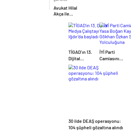
Birliği
Avukat Hilal
protokolü
Akça ile
imzalandı
Avukat Fatih
Albayrak
dünya evine
girdi
TİGAD’ın 13.
İYİ Parti
Dijital
Camiasını
Medya
Yasa Boğan
Çalıştayı
Kayıp:
Iğdır’da
Gökhan
başladı
Özkan Son
Yolculuğuna
Uğurlandı
30 ilde DEAŞ operasyonu:
104 şüpheli gözaltına alındı