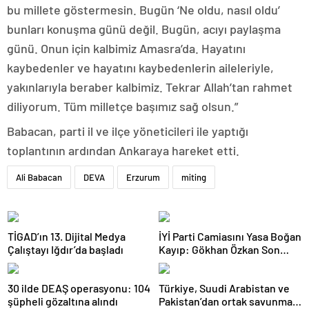
bu millete göstermesin. Bugün ‘Ne oldu, nasıl oldu’
bunları konuşma günü değil. Bugün, acıyı paylaşma
günü. Onun için kalbimiz Amasra’da. Hayatını
kaybedenler ve hayatını kaybedenlerin aileleriyle,
yakınlarıyla beraber kalbimiz. Tekrar Allah’tan rahmet
diliyorum. Tüm milletçe başımız sağ olsun.”
Babacan, parti il ve ilçe yöneticileri ile yaptığı
toplantının ardından Ankaraya hareket etti.
Ali Babacan
DEVA
Erzurum
miting
TİGAD’ın 13. Dijital Medya
İYİ Parti Camiasını Yasa Boğan
Çalıştayı Iğdır’da başladı
Kayıp: Gökhan Özkan Son
Yolculuğuna Uğurlandı
30 ilde DEAŞ operasyonu: 104
Türkiye, Suudi Arabistan ve
şüpheli gözaltına alındı
Pakistan’dan ortak savunma