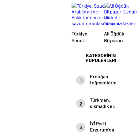
Türkiye,
Ali Öğdük
Suudi
Bitpazarı
Arabistan
Esnafını
ve
Dinledi:
KATEGORİNİN
POPÜLERLERİ
Pakistan’dan
“Başımızdakiler
ortak
Eli Her Daim
savunma
Bizim
Erdoğan
1
anlaşması
Cebimizde”
teğmenlerin
‘Kılıçlı Yemin
Töreni’ ile ilgili
Türkmen,
konuştu: Burası
2
sıkmadık el,
kendini
girmedik gönül
bilmezlerin at
bırakmıyor…
oynattığı bir
İYİ Parti
meydan değil
3
Erzurum’da
Kadınların Sesi