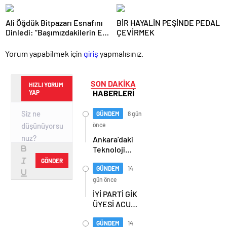
anlaşması
Ali Öğdük Bitpazarı Esnafını
BİR HAYALİN PEŞİNDE PEDAL
Dinledi: “Başımızdakilerin Eli
ÇEVİRMEK
Her Daim Bizim Cebimizde”
Yorum yapabilmek için
giriş
yapmalısınız.
SON DAKİKA
HIZLI YORUM
HABERLERİ
YAP
GÜNDEM
8 gün
önce
Ankara’daki
Teknoloji
Üssü Gazi
GÖNDER
Teknopark
GÜNDEM
14
Nasıl
gün önce
Büyüyor?
İYİ PARTİ GİK
Burcu Alkan
ÜYESİ ACUR,
Bilir Yeni
ERZURUM’DA
Hedefleri
PARTİLİLERLE
GÜNDEM
14