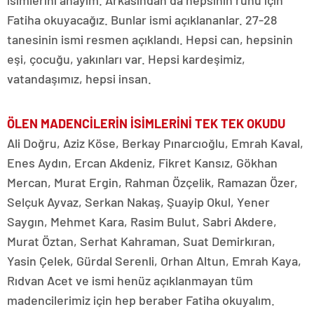
isimlerini anayım. Arkasından da hepsinin ruhu için
Fatiha okuyacağız. Bunlar ismi açıklananlar. 27-28
tanesinin ismi resmen açıklandı. Hepsi can, hepsinin
eşi, çocuğu, yakınları var. Hepsi kardeşimiz,
vatandaşımız, hepsi insan.
ÖLEN MADENCİLERİN İSİMLERİNİ TEK TEK OKUDU
Ali Doğru, Aziz Köse, Berkay Pınarcıoğlu, Emrah Kaval,
Enes Aydın, Ercan Akdeniz, Fikret Kansız, Gökhan
Mercan, Murat Ergin, Rahman Özçelik, Ramazan Özer,
Selçuk Ayvaz, Serkan Nakaş, Şuayip Okul, Yener
Saygın, Mehmet Kara, Rasim Bulut, Sabri Akdere,
Murat Öztan, Serhat Kahraman, Suat Demirkıran,
Yasin Çelek, Gürdal Serenli, Orhan Altun, Emrah Kaya,
Rıdvan Acet ve ismi henüz açıklanmayan tüm
madencilerimiz için hep beraber Fatiha okuyalım.