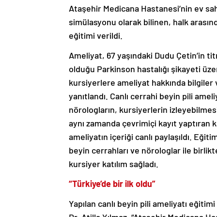
Ataşehir Medicana Hastanesi’nin ev sahip
simülasyonu olarak bilinen, halk arasında 
eğitimi verildi.
Ameliyat, 67 yaşındaki Dudu Çetin’in ti
olduğu Parkinson hastalığı şikayeti üzeri
kursiyerlere ameliyat hakkında bilgiler
yanıtlandı. Canlı cerrahi beyin pili amel
nörologların, kursiyerlerin izleyebilmes
aynı zamanda çevrimiçi kayıt yaptıran ka
ameliyatın içeriği canlı paylaşıldı. Eği
beyin cerrahları ve nörologlar ile birlik
kursiyer katılım sağladı.
“Türkiye’de bir ilk oldu”
Yapılan canlı beyin pili ameliyatı eğit