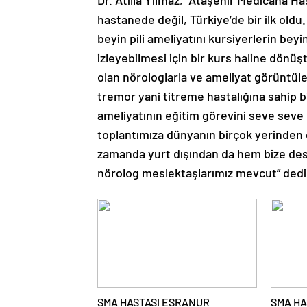
Dr. Atilla Yılmaz, “Ataşehir Medicana Ha
hastanede değil, Türkiye’de bir ilk oldu.
beyin pili ameliyatını kursiyerlerin beyi
izleyebilmesi için bir kurs haline dönüş
olan nörologlarla ve ameliyat görüntüler
tremor yani titreme hastalığına sahip b
ameliyatının eğitim görevini seve sev
toplantımıza dünyanın birçok yerinden ç
zamanda yurt dışından da hem bize dest
nörolog meslektaşlarımız mevcut” dedi
SMA HASTASI ESRANUR
SMA HA