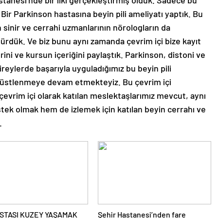
stanesi’nde bir ilki gerçekleştirmiş olduk. Sadece bu
 Bir Parkinson hastasına beyin pili ameliyatı yaptık. Bu
n sinir ve cerrahi uzmanlarının nörologların da
türdük. Ve biz bunu aynı zamanda çevrim içi bize kayıt
ini ve kursun içeriğini paylaştık. Parkinson, distoni ve
ireylerde başarıyla uyguladığımız bu beyin pili
e üstlenmeye devam etmekteyiz. Bu çevrim içi
evrim içi olarak katılan meslektaşlarımız mevcut, aynı
ek olmak hem de izlemek için katılan beyin cerrahı ve
.
STASI KUZEY YAŞAMAK
Şehir Hastanesi’nden fare