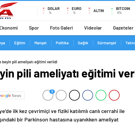
DOLAR
EURO
BITCOIN
ALTIN
%
%
0%
Ekonomi
Spor
Foto Galeri
Videolar
Gazeteler
nya
Eğitim
Manşet
Politika
Sağlık
Sürmanşet
Tekno
e beyin pili ameliyatı eğitimi verildi
yin pili ameliyatı eğitimi ver
0
News
e ilk kez çevrimiçi ve fiziki katılımlı canlı cerrahi ile
 yaşındaki bir Parkinson hastasına uyanıkken ameliyat