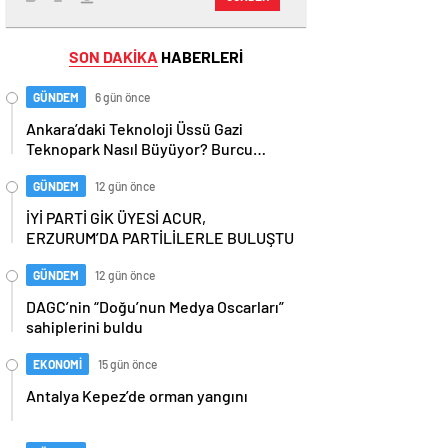
SON DAKİKA
HABERLERİ
GÜNDEM
6 gün önce
Ankara’daki Teknoloji Üssü Gazi
Teknopark Nasıl Büyüyor? Burcu
Alkan Bilir Yeni Hedefleri Anlattı
GÜNDEM
12 gün önce
İYİ PARTİ GİK ÜYESİ ACUR,
ERZURUM’DA PARTİLİLERLE BULUŞTU
GÜNDEM
12 gün önce
DAGC’nin “Doğu’nun Medya Oscarları”
sahiplerini buldu
EKONOMİ
15 gün önce
Antalya Kepez’de orman yangını