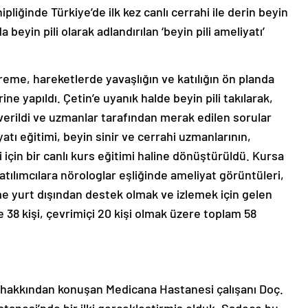
liğinde Türkiye’de ilk kez canlı cerrahi ile derin beyin
beyin pili olarak adlandırılan ‘beyin pili ameliyatı’
treme, hareketlerde yavaşlığın ve katılığın ön planda
ne yapıldı. Çetin’e uyanık halde beyin pili takılarak,
 verildi ve uzmanlar tarafından merak edilen sorular
iyatı eğitimi, beyin sinir ve cerrahi uzmanlarının,
i için bir canlı kurs eğitimi haline dönüştürüldü. Kursa
tılımcılara nörologlar eşliğinde ameliyat görüntüleri,
time yurt dışından destek olmak ve izlemek için gelen
te 38 kişi, çevrimiçi 20 kişi olmak üzere toplam 58
imi hakkından konuşan Medicana Hastanesi çalışanı Doç.