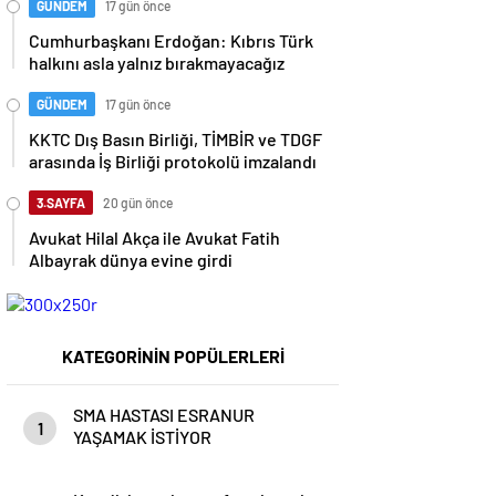
GÜNDEM
17 gün önce
Cumhurbaşkanı Erdoğan: Kıbrıs Türk
halkını asla yalnız bırakmayacağız
GÜNDEM
17 gün önce
KKTC Dış Basın Birliği, TİMBİR ve TDGF
arasında İş Birliği protokolü imzalandı
3.SAYFA
20 gün önce
Avukat Hilal Akça ile Avukat Fatih
Albayrak dünya evine girdi
KATEGORİNİN POPÜLERLERİ
SMA HASTASI ESRANUR
1
YAŞAMAK İSTİYOR