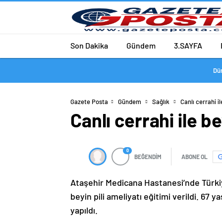
Son Dakika
Gündem
3.SAYFA
Dü
Gazete Posta
Gündem
Sağlık
Canlı cerrahi il
Canlı cerrahi ile be
0
BEĞENDİM
ABONE OL
Ataşehir Medicana Hastanesi’nde Türkiye’d
beyin pili ameliyatı eğitimi verildi. 67
yapıldı.