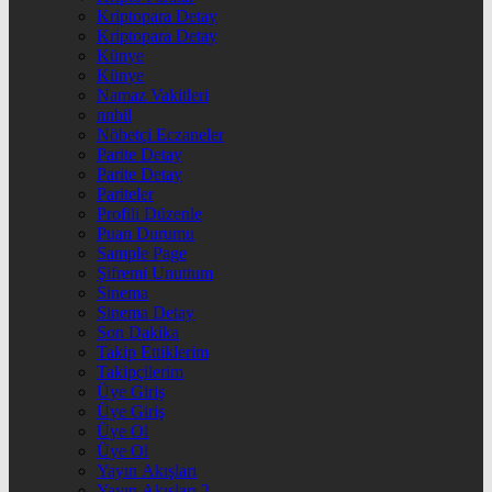
Kriptopara Detay
Kriptopara Detay
Künye
Künye
Namaz Vakitleri
nnbil
Nöbetçi Eczaneler
Parite Detay
Parite Detay
Pariteler
Profili Düzenle
Puan Durumu
Sample Page
Şifremi Unuttum
Sinema
Sinema Detay
Son Dakika
Takip Ettiklerim
Takipçilerim
Üye Giriş
Üye Giriş
Üye Ol
Üye Ol
Yayın Akışları
Yayın Akışları 2