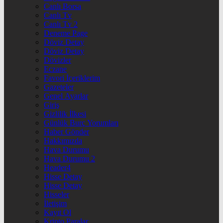
Canlı Borsa
Canlı Tv
Canlı Tv 2
Deneme Page
Döviz Detay
Döviz Detay
Dövizler
Eczane
Favori İçeriklerim
Gazeteler
Genel Ayarlar
Giriş
Gizlilik İlkesi
Günlük Burç Yorumları
Haber Gönder
Hakkımızda
Hava Durumu
Hava Durumu 2
Header4
Hisse Detay
Hisse Detay
Hisseler
İletişim
Kayıt Ol
Kripto Paralar