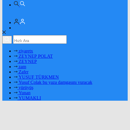
ziyaretx
ZEYNEP POLAT
ZEYNEP
zam
Zafer
YUSUF TÜRKMEN
Yusuf Çolak bu yaza damgasını vuracak
yürüyüş
Yunan
YUMAKLI