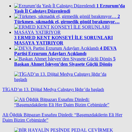
1
Erzurum’da
Yaşlı İl Çalıştayı Düzenlendi
2
Türkmen, sıkmadık el, girmedik gönül bırakmıyor…
3
ERMED KENT KONSEYİ İLE SORUNLARI
MASAYA YATIRIYOR
4
DEVA
Partisi Erzurum Adayları Açıklandı
5
Başkan Ahmet İşleyen’den Siyasete Güçlü Dönüş
TİGAD’ın 13. Dijital Medya Çalıştayı Iğdır’da başladı
Ali Öğdük Bitpazarı Esnafını Dinledi: “Başımızdakilerin Eli Her
Daim Bizim Cebimizde”