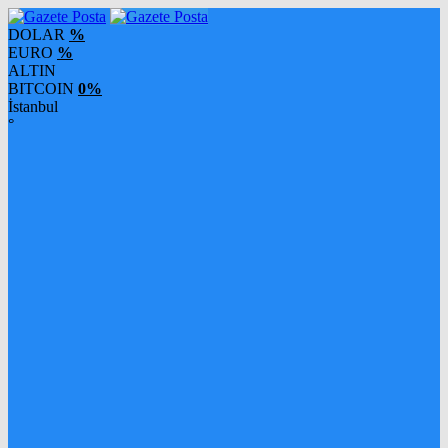
DOLAR
%
EURO
%
ALTIN
BITCOIN
0%
İstanbul
°