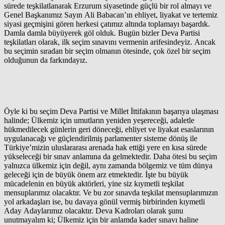
sürede teşkilatlanarak Erzurum siyasetinde güçlü bir rol almayı ve
Genel Başkanımız Sayın Ali Babacan’ın ehliyet, liyakat ve tertemiz
siyasi geçmişini gören herkesi çatımız altında toplamayı başardık.
Damla damla büyüyerek göl olduk. Bugün bizler Deva Partisi
teşkilatları olarak, ilk seçim sınavını vermenin arifesindeyiz. Ancak
bu seçimin sıradan bir seçim olmanın ötesinde, çok özel bir seçim
olduğunun da farkındayız.
Öyle ki bu seçim Deva Partisi ve Millet İttifakının başarıya ulaşması
halinde; Ülkemiz için umutların yeniden yeşereceği, adaletle
hükmedilecek günlerin geri döneceği, ehliyet ve liyakat esaslarının
uygulanacağı ve güçlendirilmiş parlamenter sisteme dönüş ile
Türkiye’mizin uluslararası arenada hak ettiği yere en kısa sürede
yükseleceği bir sınav anlamına da gelmektedir. Daha ötesi bu seçim
yalnızca ülkemiz için değil, aynı zamanda bölgemiz ve tüm dünya
geleceği için de büyük önem arz etmektedir. İşte bu büyük
mücadelenin en büyük aktörleri, yine siz kıymetli teşkilat
mensuplarımız olacaktır. Ve bu zor sınavda teşkilat mensuplarımızın
yol arkadaşları ise, bu davaya gönül vermiş birbirinden kıymetli
Aday Adaylarımız olacaktır. Deva Kadroları olarak şunu
unutmayalım ki; Ülkemiz için bir anlamda kader sınavı haline