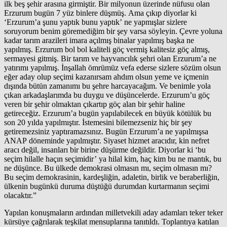
ilk beş şehir arasına girmiştir. Bir milyonun üzerinde nüfusu olan
Erzurum bugün 7 yüz binlere düşmüş. Ama çıkıp diyorlar ki
‘Erzurum’a şunu yaptık bunu yaptık’ ne yapmışlar sizlere
soruyorum benim göremediğim bir şey varsa söyleyin. Çevre yoluna
kadar tarım arazileri imara açılmış binalar yapılmış başka ne
yapılmış. Erzurum bol bol kaliteli göç vermiş kalitesiz göç almış,
sermayesi gitmiş. Bir tarım ve hayvancılık şehri olan Erzurum’a ne
yatırımı yapılmış. İnşallah ömrümüz vefa ederse sizlere sözüm olsun
eğer aday olup seçimi kazanırsam ahdım olsun yeme ve içmenin
dışında bütün zamanımı bu şehre harcayacağım. Ve benimle yola
çıkan arkadaşlarımda bu duygu ve düşüncelerde. Erzurum’u göç
veren bir şehir olmaktan çıkartıp göç alan bir şehir haline
getireceğiz. Erzurum’a bugün yapılabilecek en büyük kötülük bu
son 20 yılda yapılmıştır. İstemesini bilemezseniz hiç bir şey
getiremezsiniz yaptıramazsınız. Bugün Erzurum’a ne yapılmışsa
ANAP döneminde yapılmıştır. Siyaset hizmet aracıdır, kin nefret
aracı değil, insanları bir birine düşürme değildir. Diyorlar ki ‘bu
seçim hilalle haçın seçimidir’ ya hilal kim, haç kim bu ne mantık, bu
ne düşünce. Bu ülkede demokrasi olmasın mı, seçim olmasın mı?
Bu seçim demokrasinin, kardeşliğin, adaletin, birlik ve beraberliğin,
ülkenin bugünkü duruma düştüğü durumdan kurtarmanın seçimi
olacaktır.”
Yapılan konuşmaların ardından milletvekili aday adamları teker teker
kürsüye çağrılarak teşkilat mensuplarına tanıtıldı. Toplantıya katılan