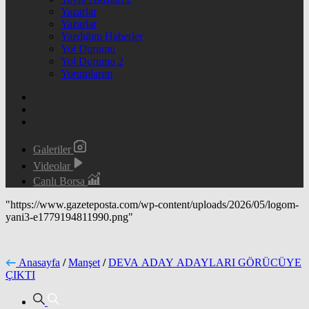
Yazarlar
Yazarlar
Yazdığım Haberler
Yol Durumu
Yol Durumu 2
Yorumlarım
Galeriler
Videolar
Canlı Borsa
"https://www.gazeteposta.com/wp-content/uploads/2026/05/logom-
yani3-e1779194811990.png"
Anasayfa
/
Manşet
/
DEVA ADAY ADAYLARI GÖRÜCÜYE
ÇIKTI