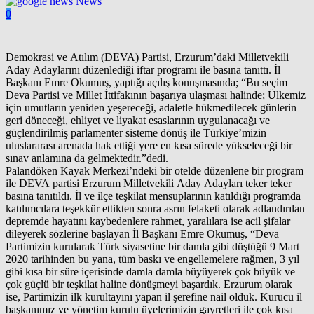
News
0
Demokrasi ve Atılım (DEVA) Partisi, Erzurum’daki Milletvekili
Aday Adaylarını düzenlediği iftar programı ile basına tanıttı. İl
Başkanı Emre Okumuş, yaptığı açılış konuşmasında; “Bu seçim
Deva Partisi ve Millet İttifakının başarıya ulaşması halinde; Ülkemiz
için umutların yeniden yeşereceği, adaletle hükmedilecek günlerin
geri döneceği, ehliyet ve liyakat esaslarının uygulanacağı ve
güçlendirilmiş parlamenter sisteme dönüş ile Türkiye’mizin
uluslararası arenada hak ettiği yere en kısa sürede yükseleceği bir
sınav anlamına da gelmektedir.”dedi.
Palandöken Kayak Merkezi’ndeki bir otelde düzenlene bir program
ile DEVA partisi Erzurum Milletvekili Aday Adayları teker teker
basına tanıtıldı. İl ve ilçe teşkilat mensuplarının katıldığı programda
katılımcılara teşekkür ettikten sonra asrın felaketi olarak adlandırılan
depremde hayatını kaybedenlere rahmet, yaralılara ise acil şifalar
dileyerek sözlerine başlayan İl Başkanı Emre Okumuş, “Deva
Partimizin kurularak Türk siyasetine bir damla gibi düştüğü 9 Mart
2020 tarihinden bu yana, tüm baskı ve engellemelere rağmen, 3 yıl
gibi kısa bir süre içerisinde damla damla büyüyerek çok büyük ve
çok güçlü bir teşkilat haline dönüşmeyi başardık. Erzurum olarak
ise, Partimizin ilk kurultayını yapan il şerefine nail olduk. Kurucu il
başkanımız ve yönetim kurulu üyelerimizin gayretleri ile çok kısa