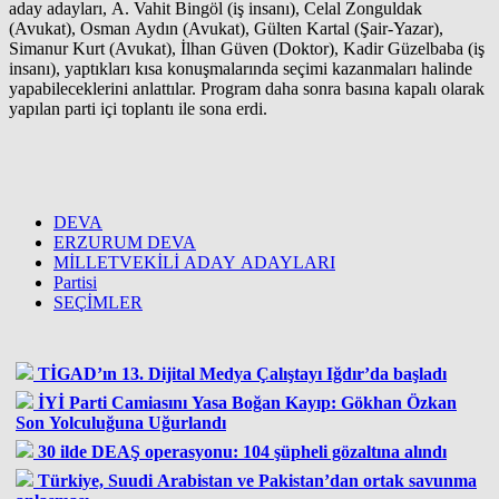
aday adayları, A. Vahit Bingöl (iş insanı), Celal Zonguldak
(Avukat), Osman Aydın (Avukat), Gülten Kartal (Şair-Yazar),
Simanur Kurt (Avukat), İlhan Güven (Doktor), Kadir Güzelbaba (iş
insanı), yaptıkları kısa konuşmalarında seçimi kazanmaları halinde
yapabileceklerini anlattılar. Program daha sonra basına kapalı olarak
yapılan parti içi toplantı ile sona erdi.
DEVA
ERZURUM DEVA
MİLLETVEKİLİ ADAY ADAYLARI
Partisi
SEÇİMLER
TİGAD’ın 13. Dijital Medya Çalıştayı Iğdır’da başladı
İYİ Parti Camiasını Yasa Boğan Kayıp: Gökhan Özkan
Son Yolculuğuna Uğurlandı
30 ilde DEAŞ operasyonu: 104 şüpheli gözaltına alındı
Türkiye, Suudi Arabistan ve Pakistan’dan ortak savunma