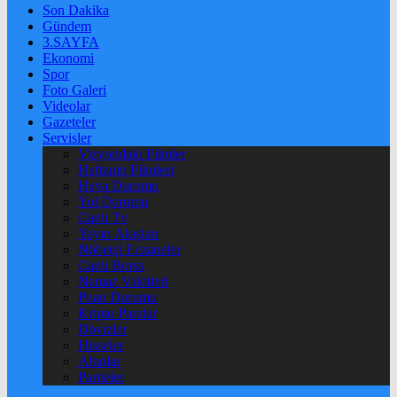
Son Dakika
Gündem
3.SAYFA
Ekonomi
Spor
Foto Galeri
Videolar
Gazeteler
Servisler
Vizyondaki Filmler
Haftanin Filmleri
Hava Durumu
Yol Durumu
Canlı Tv
Yayın Akışları
Nöbetçi Eczaneler
Canlı Borsa
Namaz Vakitleri
Puan Durumu
Kripto Paralar
Dövizler
Hisseler
Altınlar
Pariteler