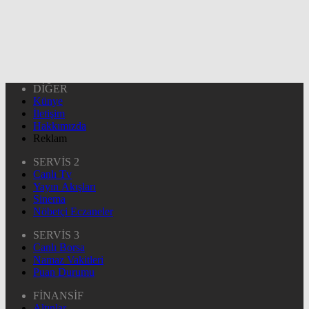
DİĞER
Künye
İletişim
Hakkımızda
Reklam
SERVİS 2
Canlı Tv
Yayın Akışları
Sinema
Nöbetçi Eczaneler
SERVİS 3
Canlı Borsa
Namaz Vakitleri
Puan Durumu
FİNANSİF
Altınlar