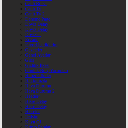
Canlı Borsa
Canlı Tv
Canlı Tv 2
Deneme Page
Döviz Detay
Döviz Detay
Dövizler
Eczane
Favori İçeriklerim
Gazeteler
Genel Ayarlar
Giriş
Gizlilik İlkesi
Günlük Burç Yorumları
Haber Gönder
Hakkımızda
Hava Durumu
Hava Durumu 2
Header4
Hisse Detay
Hisse Detay
Hisseler
İletişim
Kayıt Ol
Kripto Paralar