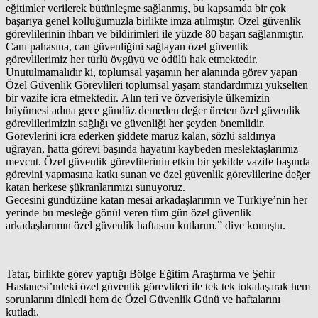
eğitimler verilerek bütünleşme sağlanmış, bu kapsamda bir çok
başarıya genel kolluğumuzla birlikte imza atılmıştır. Özel güvenlik
görevlilerinin ihbarı ve bildirimleri ile yüzde 80 başarı sağlanmıştır.
Canı pahasına, can güvenliğini sağlayan özel güvenlik
görevlilerimiz her türlü övgüyü ve ödülü hak etmektedir.
Unutulmamalıdır ki, toplumsal yaşamın her alanında görev yapan
Özel Güvenlik Görevlileri toplumsal yaşam standardımızı yükselten
bir vazife icra etmektedir. Alın teri ve özverisiyle ülkemizin
büyümesi adına gece gündüz demeden değer üreten özel güvenlik
görevlilerimizin sağlığı ve güvenliği her şeyden önemlidir.
Görevlerini icra ederken şiddete maruz kalan, sözlü saldırıya
uğrayan, hatta görevi başında hayatını kaybeden meslektaşlarımız
mevcut. Özel güvenlik görevlilerinin etkin bir şekilde vazife başında
görevini yapmasına katkı sunan ve özel güvenlik görevlilerine değer
katan herkese şükranlarımızı sunuyoruz.
Gecesini gündüzüne katan mesai arkadaşlarımın ve Türkiye’nin her
yerinde bu mesleğe gönül veren tüm gün özel güvenlik
arkadaşlarımın özel güvenlik haftasını kutlarım.” diye konuştu.
Tatar, birlikte görev yaptığı Bölge Eğitim Araştırma ve Şehir
Hastanesi’ndeki özel güvenlik görevlileri ile tek tek tokalaşarak hem
sorunlarını dinledi hem de Özel Güvenlik Günü ve haftalarını
kutladı.