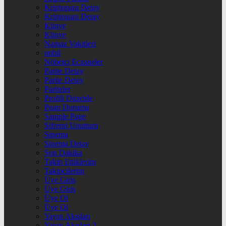
Kriptopara Detay
Kriptopara Detay
Künye
Künye
Namaz Vakitleri
nnbil
Nöbetçi Eczaneler
Parite Detay
Parite Detay
Pariteler
Profili Düzenle
Puan Durumu
Sample Page
Şifremi Unuttum
Sinema
Sinema Detay
Son Dakika
Takip Ettiklerim
Takipçilerim
Üye Giriş
Üye Giriş
Üye Ol
Üye Ol
Yayın Akışları
Yayın Akışları 2