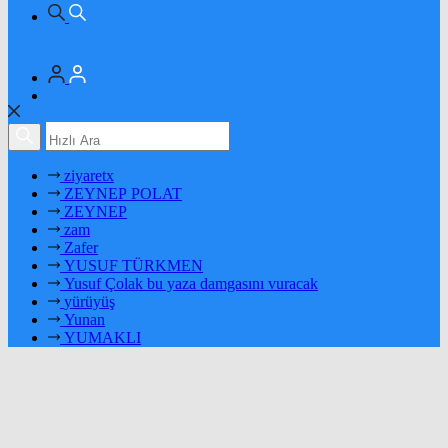
ziyaretx
ZEYNEP POLAT
ZEYNEP
zam
Zafer
YUSUF TÜRKMEN
Yusuf Çolak bu yaza damgasını vuracak
yürüyüş
Yunan
YUMAKLI