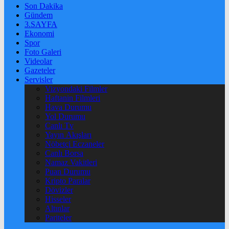
Son Dakika
Gündem
3.SAYFA
Ekonomi
Spor
Foto Galeri
Videolar
Gazeteler
Servisler
Vizyondaki Filmler
Haftanin Filmleri
Hava Durumu
Yol Durumu
Canlı Tv
Yayın Akışları
Nöbetçi Eczaneler
Canlı Borsa
Namaz Vakitleri
Puan Durumu
Kripto Paralar
Dövizler
Hisseler
Altınlar
Pariteler