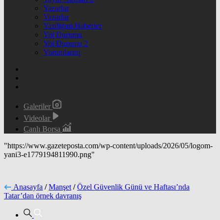
Yazarlar
Yazarlar
Yazdığım Haberler
Yol Durumu
Yol Durumu 2
Yorumlarım
Galeriler
Videolar
Canlı Borsa
"https://www.gazeteposta.com/wp-content/uploads/2026/05/logom-
yani3-e1779194811990.png"
Anasayfa
/
Manşet
/
Özel Güvenlik Günü ve Haftası’nda
Tatar’dan örnek davranış