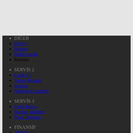
DİĞER
Künye
İletişim
Hakkımızda
Reklam
SERVİS 2
Canlı Tv
Yayın Akışları
Sinema
Nöbetçi Eczaneler
SERVİS 3
Canlı Borsa
Namaz Vakitleri
Puan Durumu
FİNANSİF
Altınlar