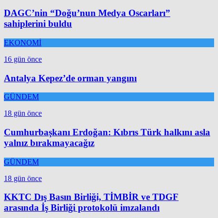
DAGC’nin “Doğu’nun Medya Oscarları”
sahiplerini buldu
EKONOMİ
16 gün önce
Antalya Kepez’de orman yangını
GÜNDEM
18 gün önce
Cumhurbaşkanı Erdoğan: Kıbrıs Türk halkını asla
yalnız bırakmayacağız
GÜNDEM
18 gün önce
KKTC Dış Basın Birliği, TİMBİR ve TDGF
arasında İş Birliği protokolü imzalandı