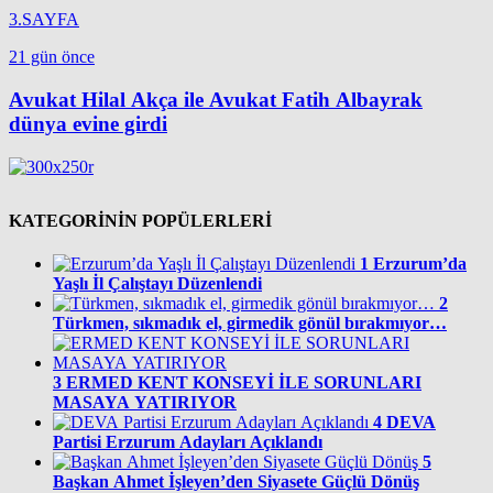
3.SAYFA
21 gün önce
Avukat Hilal Akça ile Avukat Fatih Albayrak
dünya evine girdi
KATEGORİNİN POPÜLERLERİ
1
Erzurum’da
Yaşlı İl Çalıştayı Düzenlendi
2
Türkmen, sıkmadık el, girmedik gönül bırakmıyor…
3
ERMED KENT KONSEYİ İLE SORUNLARI
MASAYA YATIRIYOR
4
DEVA
Partisi Erzurum Adayları Açıklandı
5
Başkan Ahmet İşleyen’den Siyasete Güçlü Dönüş