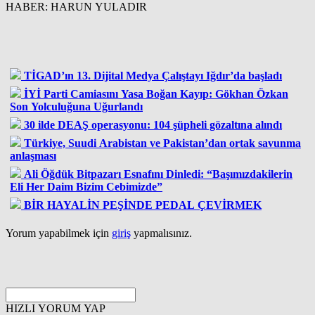
HABER: HARUN YULADIR
TİGAD’ın 13. Dijital Medya Çalıştayı Iğdır’da başladı
İYİ Parti Camiasını Yasa Boğan Kayıp: Gökhan Özkan
Son Yolculuğuna Uğurlandı
30 ilde DEAŞ operasyonu: 104 şüpheli gözaltına alındı
Türkiye, Suudi Arabistan ve Pakistan’dan ortak savunma
anlaşması
Ali Öğdük Bitpazarı Esnafını Dinledi: “Başımızdakilerin
Eli Her Daim Bizim Cebimizde”
BİR HAYALİN PEŞİNDE PEDAL ÇEVİRMEK
Yorum yapabilmek için
giriş
yapmalısınız.
HIZLI YORUM YAP