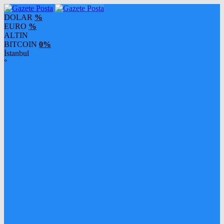
DOLAR
%
EURO
%
ALTIN
BITCOIN
0%
İstanbul
°