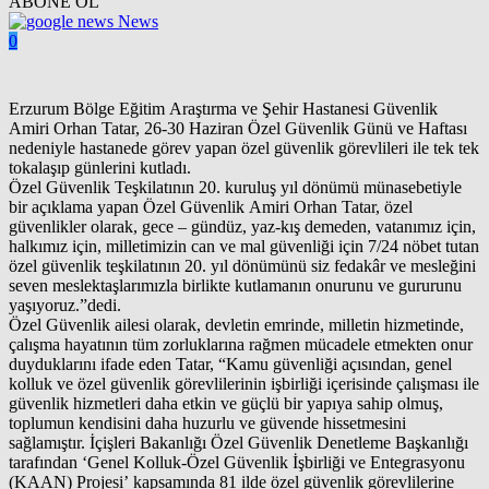
ABONE OL
News
0
Erzurum Bölge Eğitim Araştırma ve Şehir Hastanesi Güvenlik
Amiri Orhan Tatar, 26-30 Haziran Özel Güvenlik Günü ve Haftası
nedeniyle hastanede görev yapan özel güvenlik görevlileri ile tek tek
tokalaşıp günlerini kutladı.
Özel Güvenlik Teşkilatının 20. kuruluş yıl dönümü münasebetiyle
bir açıklama yapan Özel Güvenlik Amiri Orhan Tatar, özel
güvenlikler olarak, gece – gündüz, yaz-kış demeden, vatanımız için,
halkımız için, milletimizin can ve mal güvenliği için 7/24 nöbet tutan
özel güvenlik teşkilatının 20. yıl dönümünü siz fedakâr ve mesleğini
seven meslektaşlarımızla birlikte kutlamanın onurunu ve gururunu
yaşıyoruz.”dedi.
Özel Güvenlik ailesi olarak, devletin emrinde, milletin hizmetinde,
çalışma hayatının tüm zorluklarına rağmen mücadele etmekten onur
duyduklarını ifade eden Tatar, “Kamu güvenliği açısından, genel
kolluk ve özel güvenlik görevlilerinin işbirliği içerisinde çalışması ile
güvenlik hizmetleri daha etkin ve güçlü bir yapıya sahip olmuş,
toplumun kendisini daha huzurlu ve güvende hissetmesini
sağlamıştır. İçişleri Bakanlığı Özel Güvenlik Denetleme Başkanlığı
tarafından ‘Genel Kolluk-Özel Güvenlik İşbirliği ve Entegrasyonu
(KAAN) Projesi’ kapsamında 81 ilde özel güvenlik görevlilerine