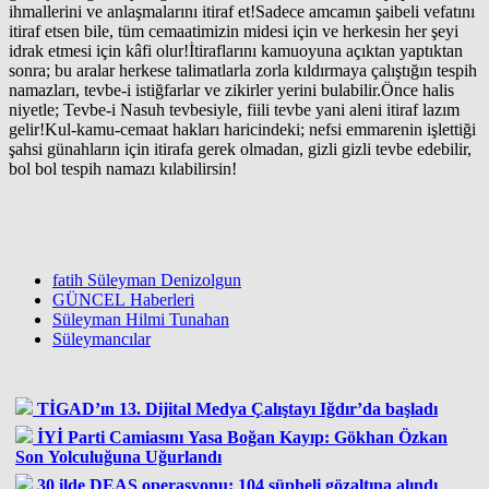
ihmallerini ve anlaşmalarını itiraf et!Sadece amcamın şaibeli vefatını
itiraf etsen bile, tüm cemaatimizin midesi için ve herkesin her şeyi
idrak etmesi için kâfi olur!İtiraflarını kamuoyuna açıktan yaptıktan
sonra; bu aralar herkese talimatlarla zorla kıldırmaya çalıştığın tespih
namazları, tevbe-i istiğfarlar ve zikirler yerini bulabilir.Önce halis
niyetle; Tevbe-i Nasuh tevbesiyle, fiili tevbe yani aleni itiraf lazım
gelir!Kul-kamu-cemaat hakları haricindeki; nefsi emmarenin işlettiği
şahsi günahların için itirafa gerek olmadan, gizli gizli tevbe edebilir,
bol bol tespih namazı kılabilirsin!
fatih Süleyman Denizolgun
GÜNCEL Haberleri
Süleyman Hilmi Tunahan
Süleymancılar
TİGAD’ın 13. Dijital Medya Çalıştayı Iğdır’da başladı
İYİ Parti Camiasını Yasa Boğan Kayıp: Gökhan Özkan
Son Yolculuğuna Uğurlandı
30 ilde DEAŞ operasyonu: 104 şüpheli gözaltına alındı