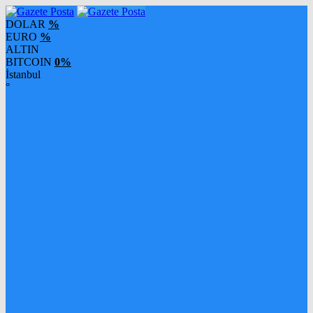
DOLAR
%
EURO
%
ALTIN
BITCOIN
0%
İstanbul
°