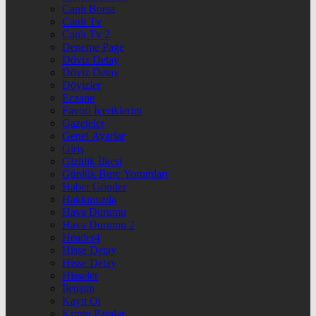
Canlı Borsa
Canlı Tv
Canlı Tv 2
Deneme Page
Döviz Detay
Döviz Detay
Dövizler
Eczane
Favori İçeriklerim
Gazeteler
Genel Ayarlar
Giriş
Gizlilik İlkesi
Günlük Burç Yorumları
Haber Gönder
Hakkımızda
Hava Durumu
Hava Durumu 2
Header4
Hisse Detay
Hisse Detay
Hisseler
İletişim
Kayıt Ol
Kripto Paralar