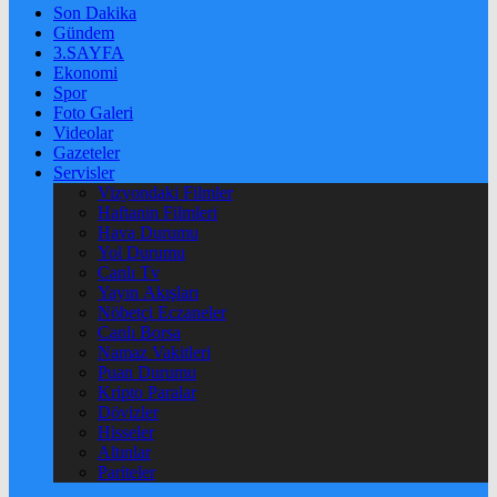
Son Dakika
Gündem
3.SAYFA
Ekonomi
Spor
Foto Galeri
Videolar
Gazeteler
Servisler
Vizyondaki Filmler
Haftanin Filmleri
Hava Durumu
Yol Durumu
Canlı Tv
Yayın Akışları
Nöbetçi Eczaneler
Canlı Borsa
Namaz Vakitleri
Puan Durumu
Kripto Paralar
Dövizler
Hisseler
Altınlar
Pariteler