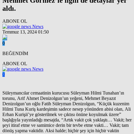
Mehmet Görmez’le ilgili de detaylar yer
aldı.
ABONE OL
News
Temmuz 13, 2024 01:50
0
BEĞENDİM
ABONE OL
News
0
Süleymancılar cemaatinin kurucusu Süleyman Hilmi Tunahan’ın
torunu, Arif Ahmet Denizolgun’un yeğeni, Mehmet Beyazıt
Denizolgun’un oğlu Fatih Süleyman Denizolgun, “Küçük kuzenim
Hilmi Tuna Kuriş kardeşimin sadece nesep yönünden abisi olan, Ali
Erhan Kurişii’ye gösterilmek ve çıktısı önüne koyulmak üzere”
başlığıyla yayınladığı mesajda, “Artık vakit çok yaklaştı… Vakit; her
şeyi itiraf etme ve samimice derin bir tevbe etme vakti… Vakit; tam
dönüş yapma vaktidir. Aksi halde; hiçbir şey için hiçbir vaktin