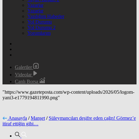
Yazarlar
Yazarlar
Yazdığım Haberler
Yol Durumu
Yol Durumu 2
Yorumlarım
Galeriler
Videolar
Canlı Borsa
"https://www.gazeteposta.com/wp-content/uploads/2026/05/logom-
yani3-e1779194811990.png"
Anasayfa
/
Manşet
/
Süleymancıları deşifre eden çağrı! Görmez’e
itiraf ettiğin gibi…