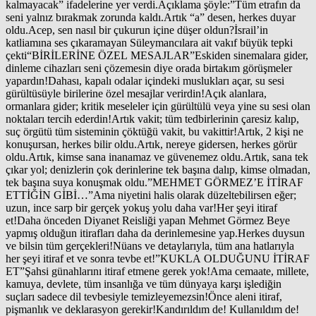
kalmayacak” ifadelerine yer verdi.Açıklama şöyle:”Tüm etrafın da
seni yalnız bırakmak zorunda kaldı.Artık “a” desen, herkes duyar
oldu.Acep, sen nasıl bir çukurun içine düşer oldun?İsrail’in
katliamına ses çıkaramayan Süleymancılara ait vakıf büyük tepki
çekti“BİRİLERİNE ÖZEL MESAJLAR”Eskiden sinemalara gider,
dinleme cihazları seni çözemesin diye orada birtakım görüşmeler
yapardın!Dahası, kapalı odalar içindeki muslukları açar, su sesi
gürültüsüyle birilerine özel mesajlar verirdin!Açık alanlara,
ormanlara gider; kritik meseleler için gürültülü veya yine su sesi olan
noktaları tercih ederdin!Artık vakit; tüm tedbirlerinin çaresiz kalıp,
suç örgütü tüm sisteminin çöktüğü vakit, bu vakittir!Artık, 2 kişi ne
konuşursan, herkes bilir oldu.Artık, nereye gidersen, herkes görür
oldu.Artık, kimse sana inanamaz ve güvenemez oldu.Artık, sana tek
çıkar yol; denizlerin çok derinlerine tek başına dalıp, kimse olmadan,
tek başına suya konuşmak oldu.”MEHMET GÖRMEZ’E İTİRAF
ETTİĞİN GİBİ…”Ama niyetini halis olarak düzeltebilirsen eğer;
uzun, ince sarp bir gerçek yokuş yolu daha var!Her şeyi itiraf
et!Daha önceden Diyanet Reisliği yapan Mehmet Görmez Beye
yapmış olduğun itirafları daha da derinlemesine yap.Herkes duysun
ve bilsin tüm gerçekleri!Nüans ve detaylarıyla, tüm ana hatlarıyla
her şeyi itiraf et ve sonra tevbe et!”KUKLA OLDUĞUNU İTİRAF
ET”Şahsi günahlarını itiraf etmene gerek yok!Ama cemaate, millete,
kamuya, devlete, tüm insanlığa ve tüm dünyaya karşı işlediğin
suçları sadece dil tevbesiyle temizleyemezsin!Önce aleni itiraf,
pişmanlık ve deklarasyon gerekir!Kandırıldım de! Kullanıldım de!