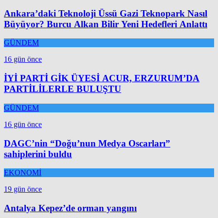
Ankara’daki Teknoloji Üssü Gazi Teknopark Nasıl
Büyüyor? Burcu Alkan Bilir Yeni Hedefleri Anlattı
GÜNDEM
16 gün önce
İYİ PARTİ GİK ÜYESİ ACUR, ERZURUM’DA
PARTİLİLERLE BULUŞTU
GÜNDEM
16 gün önce
DAGC’nin “Doğu’nun Medya Oscarları”
sahiplerini buldu
EKONOMİ
19 gün önce
Antalya Kepez’de orman yangını