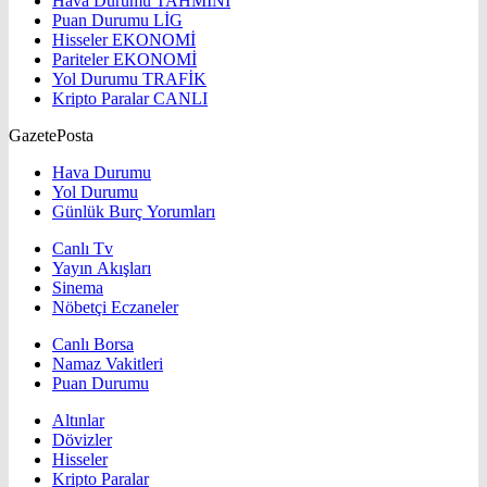
Hava Durumu
TAHMİNİ
Puan Durumu
LİG
Hisseler
EKONOMİ
Pariteler
EKONOMİ
Yol Durumu
TRAFİK
Kripto Paralar
CANLI
GazetePosta
Hava Durumu
Yol Durumu
Günlük Burç Yorumları
Canlı Tv
Yayın Akışları
Sinema
Nöbetçi Eczaneler
Canlı Borsa
Namaz Vakitleri
Puan Durumu
Altınlar
Dövizler
Hisseler
Kripto Paralar