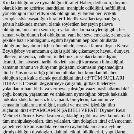
Kukla olduğunu ve oynatıldığını itiraf et!Haber, dedikodu, duyum
olarak kim ne getirirse inandığını, manipüle edildiğini, safdilliğini,
yönetildiğini itiraf et!Korkak olduğunu, yıllardan beri eziklik
kompleksiyle yaşadığını itiraf et!Liderlik vasıfları taşımadığını,
şahsın hakkında manevi olarak söyletilen her şeyin palavra
olduğunu, amcamın senin için yakın dostlarına söylediği gibi; her
zaman yoğurdunun bol olduğunu, yani her şeye emeksiz, zahmetsiz
şekilde hazır konduğunu, eğitim hayatının hep özel okullarda
olduğunu, hayatının hiçbir döneminde, cemaat fanusu dışına Kemal
BeyAğabey ve amcamın çıktığı gibi hiç çıkamayıp; hayatı, dünyayı,
ülkeleri, ülkemizi, halkları, milletimizi, insanları tanımadığını,
ticareti, ilmi siyaseti, tarihi, devleti, strateji kurmasını bilmediğini,
zamanın ruhunu ve dünyanın gidişatını okumasını yapamadığını
itiraf et!İnsan sarraflığı gibi önemli olan her konudan bihaber
olduğun için kukla olarak getirildiğini itiraf et!“TÜM SUÇLARI
İTİRAF ET”Sesini değiştirmeye çalışarak, gırtlak hileleriyle
yalandan ruhani bir hava vermeye çalıştığın vaazu nasihatlarındaki!
çoğu konuya, yaşantının ve ahlakının uymadığını; birçok haksızlık,
hukuksuzluk, kanunsuzluk yaparak bireylerin, kamunun ve
cemaatin haklarına girdiğini, maddi ve manevi işlediğin tüm
suçlarını itiraf et!“AMCAMIN ŞAİBELİ VEFATI”Diyanet Reisi
Mehmet Görmez Beye kısmen açıkladığın gibi; manevi konulardaki
tüm manipülasyonları, tüm yalanları, tüm dolapları itiraf et!Amcamın
şaibeli vefatı konusundaki ve önceki aylardaki amcam aleyhine
girmiş olduğun diyalogları, dahlini, etkini, bildiklerini, yaptıklarını,