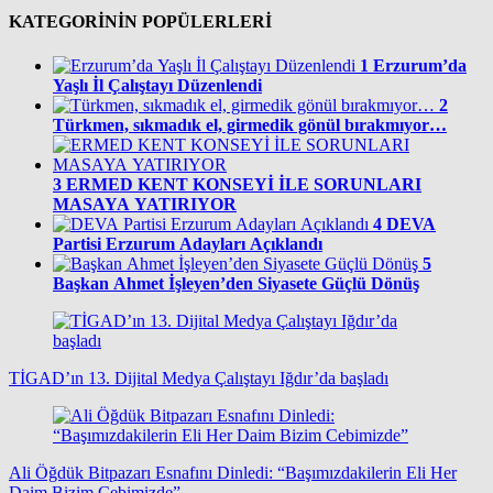
KATEGORİNİN POPÜLERLERİ
1
Erzurum’da
Yaşlı İl Çalıştayı Düzenlendi
2
Türkmen, sıkmadık el, girmedik gönül bırakmıyor…
3
ERMED KENT KONSEYİ İLE SORUNLARI
MASAYA YATIRIYOR
4
DEVA
Partisi Erzurum Adayları Açıklandı
5
Başkan Ahmet İşleyen’den Siyasete Güçlü Dönüş
TİGAD’ın 13. Dijital Medya Çalıştayı Iğdır’da başladı
Ali Öğdük Bitpazarı Esnafını Dinledi: “Başımızdakilerin Eli Her
Daim Bizim Cebimizde”