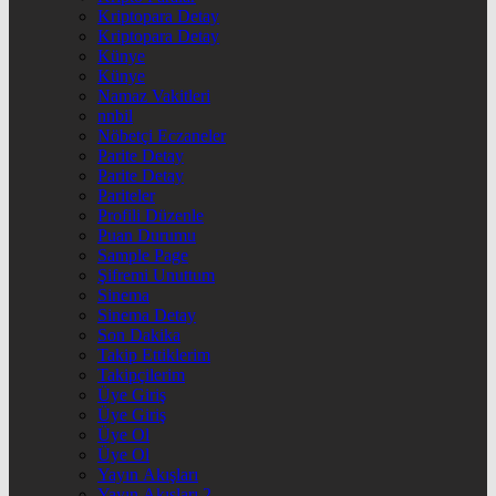
Kriptopara Detay
Kriptopara Detay
Künye
Künye
Namaz Vakitleri
nnbil
Nöbetçi Eczaneler
Parite Detay
Parite Detay
Pariteler
Profili Düzenle
Puan Durumu
Sample Page
Şifremi Unuttum
Sinema
Sinema Detay
Son Dakika
Takip Ettiklerim
Takipçilerim
Üye Giriş
Üye Giriş
Üye Ol
Üye Ol
Yayın Akışları
Yayın Akışları 2