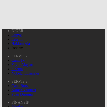
DİĞER
Künye
İletişim
Hakkımızda
Reklam
SERVİS 2
Canlı Tv
Yayın Akışları
Sinema
Nöbetçi Eczaneler
SERVİS 3
Canlı Borsa
Namaz Vakitleri
Puan Durumu
FİNANSİF
Altınlar