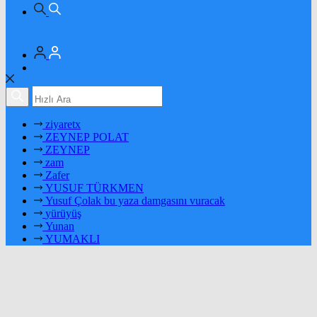
ziyaretx
ZEYNEP POLAT
ZEYNEP
zam
Zafer
YUSUF TÜRKMEN
Yusuf Çolak bu yaza damgasını vuracak
yürüyüş
Yunan
YUMAKLI