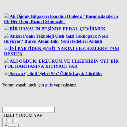
Ali Öğdük Bitpazarı Esnafını Dinledi: “Başımızdakilerin
Eli Her Daim Bizim Cebimizde”
BİR HAYALİN PEŞİNDE PEDAL ÇEVİRMEK
Ankara’daki Teknoloji Üssü Gazi Teknopark Nasıl
Büyüyor? Burcu Alkan Bilir Yeni Hedefleri Anlattı
İYİ PARTİDEN ŞEHİT YAKINI VE GAZİLERE TAM
DESTEK
ALİ ÖĞDÜK: ERZURUM VE ÜLKEMİZİN ‘İYİ’ BİR
YOL HARİTASINA İHTİYACI VAR
Sercan Çetinli ‘Şehri Söz’ Ödüle Layık Görüldü
Yorum yapabilmek için
giriş
yapmalısınız.
HIZLI YORUM YAP
Gönder