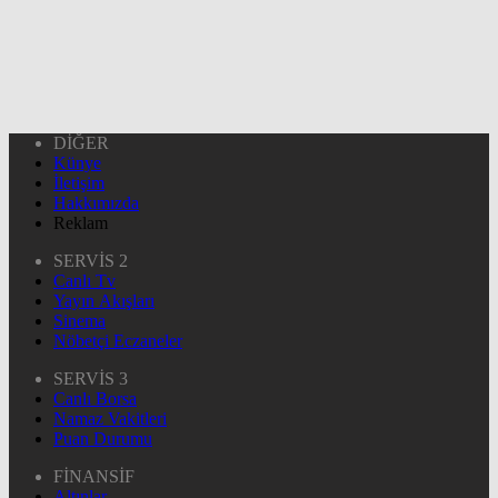
DİĞER
Künye
İletişim
Hakkımızda
Reklam
SERVİS 2
Canlı Tv
Yayın Akışları
Sinema
Nöbetçi Eczaneler
SERVİS 3
Canlı Borsa
Namaz Vakitleri
Puan Durumu
FİNANSİF
Altınlar