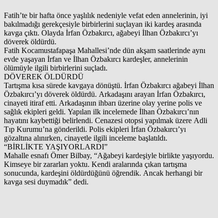
Fatih’te bir hafta önce yaşlılık nedeniyle vefat eden annelerinin, iyi
bakılmadığı gerekçesiyle birbirlerini suçlayan iki kardeş arasında
kavga çıktı. Olayda İrfan Özbakırcı, ağabeyi İlhan Özbakırcı’yı
döverek öldürdü.
Fatih Kocamustafapaşa Mahallesi’nde dün akşam saatlerinde aynı
evde yaşayan İrfan ve İlhan Özbakırcı kardeşler, annelerinin
ölümüyle ilgili birbirlerini suçladı.
DÖVEREK ÖLDÜRDÜ
Tartışma kısa sürede kavgaya dönüştü. İrfan Özbakırcı ağabeyi İlhan
Özbakırcı’yı döverek öldürdü. Arkadaşını arayan İrfan Özbakırcı,
cinayeti itiraf etti. Arkadaşının ihbarı üzerine olay yerine polis ve
sağlık ekipleri geldi. Yapılan ilk incelemede İlhan Özbakırcı’nın
hayatını kaybettiği belirlendi. Cenazesi otopsi yapılmak üzere Adli
Tıp Kurumu’na gönderildi. Polis ekipleri İrfan Özbakırcı’yı
gözaltına alınırken, cinayetle ilgili inceleme başlatıldı.
“BİRLİKTE YAŞIYORLARDI”
Mahalle esnafı Ömer Bilbay, “Ağabeyi kardeşiyle birlikte yaşıyordu.
Kimseye bir zararları yoktu. Kendi aralarında çıkan tartışma
sonucunda, kardeşini öldürdüğünü öğrendik. Ancak herhangi bir
kavga sesi duymadık” dedi.