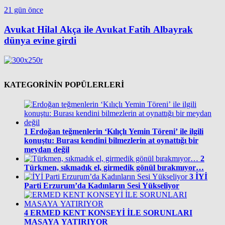
21 gün önce
Avukat Hilal Akça ile Avukat Fatih Albayrak
dünya evine girdi
KATEGORİNİN POPÜLERLERİ
1
Erdoğan teğmenlerin ‘Kılıçlı Yemin Töreni’ ile ilgili
konuştu: Burası kendini bilmezlerin at oynattığı bir
meydan değil
2
Türkmen, sıkmadık el, girmedik gönül bırakmıyor…
3
İYİ
Parti Erzurum’da Kadınların Sesi Yükseliyor
4
ERMED KENT KONSEYİ İLE SORUNLARI
MASAYA YATIRIYOR