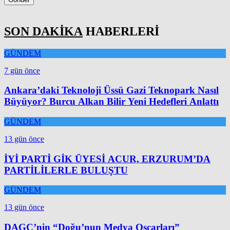
SON DAKİKA
HABERLERİ
GÜNDEM
7 gün önce
Ankara’daki Teknoloji Üssü Gazi Teknopark Nasıl
Büyüyor? Burcu Alkan Bilir Yeni Hedefleri Anlattı
GÜNDEM
13 gün önce
İYİ PARTİ GİK ÜYESİ ACUR, ERZURUM’DA
PARTİLİLERLE BULUŞTU
GÜNDEM
13 gün önce
DAGC’nin “Doğu’nun Medya Oscarları”