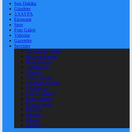
Son Dakika
Gündem
3.SAYFA
Ekonomi
Spor
Foto Galeri
Videolar
Gazeteler
Servisler
Vizyondaki Filmler
Haftanin Filmleri
Hava Durumu
Yol Durumu
Canlı Tv
Yayın Akışları
Nöbetçi Eczaneler
Canlı Borsa
Namaz Vakitleri
Puan Durumu
Kripto Paralar
Dövizler
Hisseler
Altınlar
Pariteler