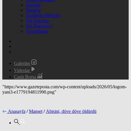
Yazarlar
Yazarlar
Yazdığım Haberler
Yol Durumu
Yol Durumu 2
Yorumlarım
Galeriler
Videolar
Canlı Borsa
"https://www.gazeteposta.com/wp-content/uploads/2026/05/logom-
yani3-e1779194811990.png"
Anasayfa
/
Manşet
/
Abisini, döve döve öldürdü