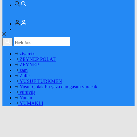
ziyaretx
ZEYNEP POLAT
ZEYNEP
zam
Zafer
YUSUF TÜRKMEN
Yusuf Çolak bu yaza damgasını vuracak
yürüyüş
Yunan
YUMAKLI