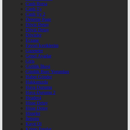
Canlı Borsa
Canlı Tv
Canlı Tv 2
Deneme Page
Döviz Detay
Döviz Detay
Dövizler
Eczane
Favori İçeriklerim
Gazeteler
Genel Ayarlar
Giriş
Gizlilik İlkesi
Günlük Burç Yorumları
Haber Gönder
Hakkımızda
Hava Durumu
Hava Durumu 2
Header4
Hisse Detay
Hisse Detay
Hisseler
İletişim
Kayıt Ol
Kripto Paralar