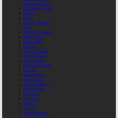
Kriptopara Detay
Kriptopara Detay
Künye
Künye
Namaz Vakitleri
nnbil
Nöbetçi Eczaneler
Parite Detay
Parite Detay
Pariteler
Profili Düzenle
Puan Durumu
Sample Page
Şifremi Unuttum
Sinema
Sinema Detay
Son Dakika
Takip Ettiklerim
Takipçilerim
Üye Giriş
Üye Giriş
Üye Ol
Üye Ol
Yayın Akışları
Yayın Akışları 2