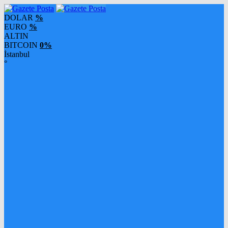
DOLAR
%
EURO
%
ALTIN
BITCOIN
0%
İstanbul
°