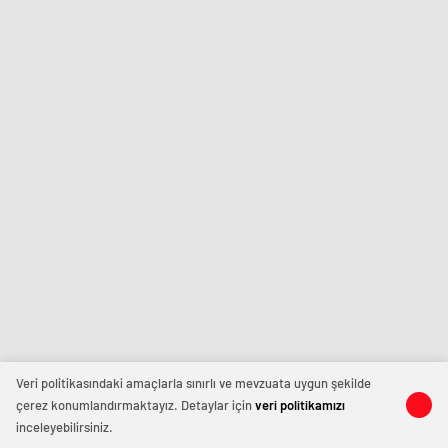
Veri politikasındaki amaçlarla sınırlı ve mevzuata uygun şekilde
çerez konumlandırmaktayız. Detaylar için
veri politikamızı
inceleyebilirsiniz.