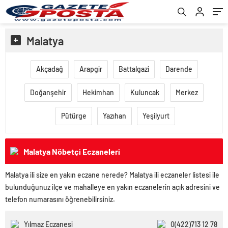
Malatya
Akçadağ
Arapgir
Battalgazi
Darende
Doğanşehir
Hekimhan
Kuluncak
Merkez
Pütürge
Yazıhan
Yeşilyurt
Malatya Nöbetçi Eczaneleri
Malatya ili size en yakın eczane nerede? Malatya ili eczaneler listesi ile
bulunduğunuz ilçe ve mahalleye en yakın eczanelerin açık adresini ve
telefon numarasını öğrenebilirsiniz.
Yılmaz Eczanesi
0(422)713 12 78