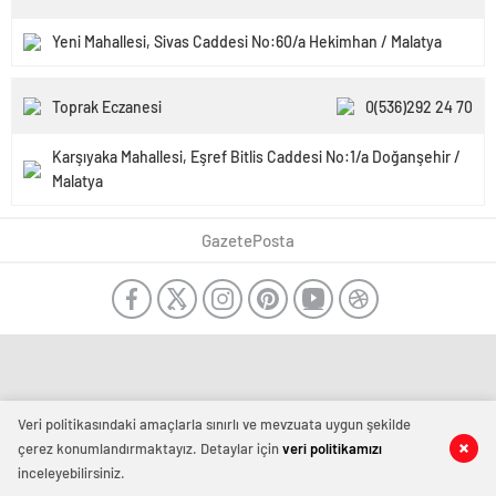
Yeni Mahallesi, Sivas Caddesi No:60/a Hekimhan / Malatya
Toprak Eczanesi
0(536)292 24 70
Karşıyaka Mahallesi, Eşref Bitlis Caddesi No:1/a Doğanşehir /
Malatya
GazetePosta
Veri politikasındaki amaçlarla sınırlı ve mevzuata uygun şekilde
çerez konumlandırmaktayız. Detaylar için
veri politikamızı
inceleyebilirsiniz.