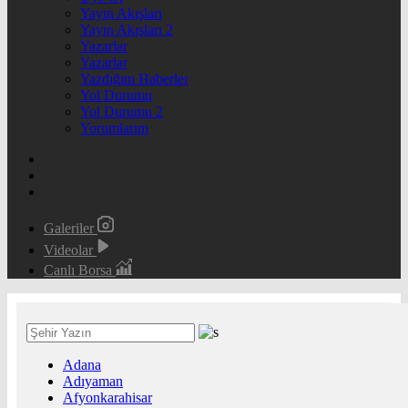
Yayın Akışları
Yayın Akışları 2
Yazarlar
Yazarlar
Yazdığım Haberler
Yol Durumu
Yol Durumu 2
Yorumlarım
Galeriler
Videolar
Canlı Borsa
Adana
Adıyaman
Afyonkarahisar