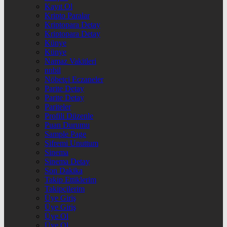
Kayıt Ol
Kripto Paralar
Kriptopara Detay
Kriptopara Detay
Künye
Künye
Namaz Vakitleri
nnbil
Nöbetçi Eczaneler
Parite Detay
Parite Detay
Pariteler
Profili Düzenle
Puan Durumu
Sample Page
Şifremi Unuttum
Sinema
Sinema Detay
Son Dakika
Takip Ettiklerim
Takipçilerim
Üye Giriş
Üye Giriş
Üye Ol
Üye Ol