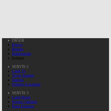
DİĞER
Künye
İletişim
Hakkımızda
Reklam
SERVİS 2
Canlı Tv
Yayın Akışları
Sinema
Nöbetçi Eczaneler
SERVİS 3
Canlı Borsa
Namaz Vakitleri
Puan Durumu