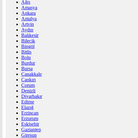
Ağrı
Amasya
Ankara
Antalya
Artvin
Aydın
Balıkesir
Bilecik
Bingöl
Bitlis
Bolu
Burdur
Bursa
Çanakkale
Çankırı
Çorum
Denizli
Diyarbakır
Edirne
Elazığ
Erzincan
Erzurum
Eskişehir
Gaziantep
Giresun