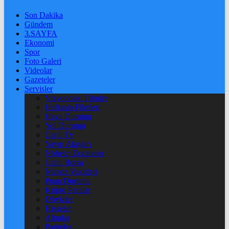
Son Dakika
Gündem
3.SAYFA
Ekonomi
Spor
Foto Galeri
Videolar
Gazeteler
Servisler
Vizyondaki Filmler
Haftanin Filmleri
Hava Durumu
Yol Durumu
Canlı Tv
Yayın Akışları
Nöbetçi Eczaneler
Canlı Borsa
Namaz Vakitleri
Puan Durumu
Kripto Paralar
Dövizler
Hisseler
Altınlar
Pariteler