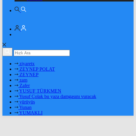
ziyaretx
ZEYNEP POLAT
ZEYNEP
zam
Zafer
YUSUF TÜRKMEN
Yusuf Çolak bu yaza damgasını vuracak
yürüyüş
Yunan
YUMAKLI