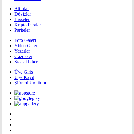
Altınlar
Dövizler
Hisseler
Kripto Paralar
Pariteler
Foto Galeri
Video Galeri
Yazarlar
Gazeteler
Sıcak Haber
Üye Giriş
Üye Kayıt
Şifremi Unuttum