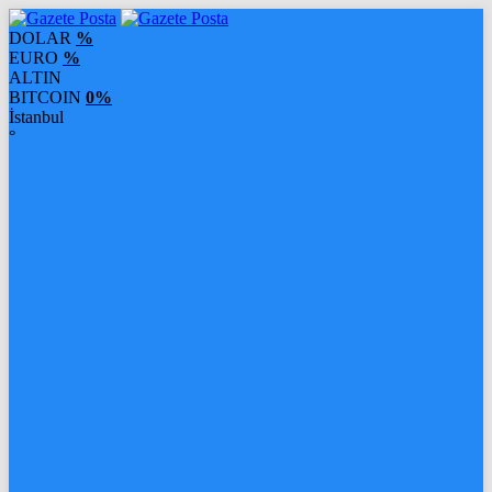
DOLAR
%
EURO
%
ALTIN
BITCOIN
0%
İstanbul
°