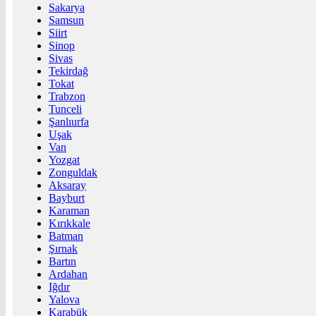
Sakarya
Samsun
Siirt
Sinop
Sivas
Tekirdağ
Tokat
Trabzon
Tunceli
Şanlıurfa
Uşak
Van
Yozgat
Zonguldak
Aksaray
Bayburt
Karaman
Kırıkkale
Batman
Şırnak
Bartın
Ardahan
Iğdır
Yalova
Karabük