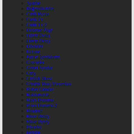
Ayarlar
Beğendiklerim
Canlı Borsa
Canlı Tv
Canlı Tv 2
Deneme Page
Döviz Detay
Döviz Detay
Dövizler
Eczane
Favori İçeriklerim
Gazeteler
Genel Ayarlar
Giriş
Gizlilik İlkesi
Günlük Burç Yorumları
Haber Gönder
Hakkımızda
Hava Durumu
Hava Durumu 2
Header4
Hisse Detay
Hisse Detay
Hisseler
İletişim