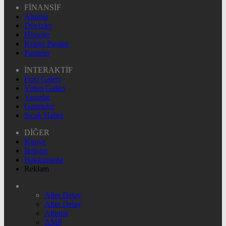
FİNANSİF
Altınlar
Dövizler
Hisseler
Kripto Paralar
Pariteler
İNTERAKTİF
Foto Galeri
Video Galeri
Yazarlar
Gazeteler
Sıcak Haber
DİĞER
Künye
İletişim
Hakkımızda
Reklam
Altın Detay
Altın Detay
Altınlar
AMP