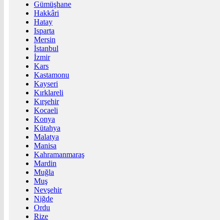
Gümüşhane
Hakkâri
Hatay
Isparta
Mersin
İstanbul
İzmir
Kars
Kastamonu
Kayseri
Kırklareli
Kırşehir
Kocaeli
Konya
Kütahya
Malatya
Manisa
Kahramanmaraş
Mardin
Muğla
Muş
Nevşehir
Niğde
Ordu
Rize