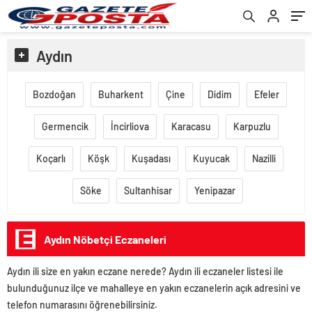
Aydın
Bozdoğan
Buharkent
Çine
Didim
Efeler
Germencik
İncirliova
Karacasu
Karpuzlu
Koçarlı
Köşk
Kuşadası
Kuyucak
Nazilli
Söke
Sultanhisar
Yenipazar
Aydın Nöbetçi Eczaneleri
Aydın ili size en yakın eczane nerede? Aydın ili eczaneler listesi ile
bulunduğunuz ilçe ve mahalleye en yakın eczanelerin açık adresini ve
telefon numarasını öğrenebilirsiniz.