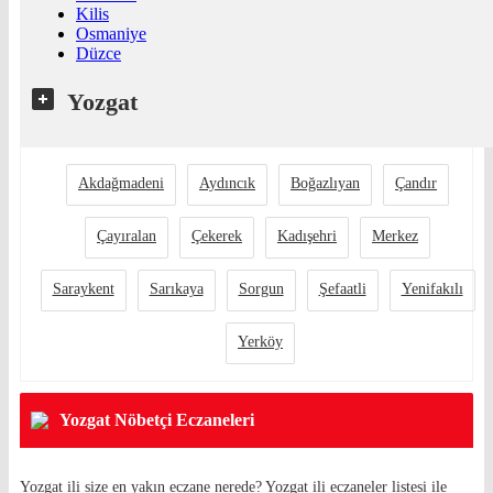
Kilis
Osmaniye
Düzce
Yozgat
Akdağmadeni
Aydıncık
Boğazlıyan
Çandır
Çayıralan
Çekerek
Kadışehri
Merkez
Saraykent
Sarıkaya
Sorgun
Şefaatli
Yenifakılı
Yerköy
Yozgat Nöbetçi Eczaneleri
Yozgat ili size en yakın eczane nerede? Yozgat ili eczaneler listesi ile