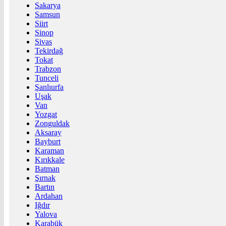
Sakarya
Samsun
Siirt
Sinop
Sivas
Tekirdağ
Tokat
Trabzon
Tunceli
Şanlıurfa
Uşak
Van
Yozgat
Zonguldak
Aksaray
Bayburt
Karaman
Kırıkkale
Batman
Şırnak
Bartın
Ardahan
Iğdır
Yalova
Karabük