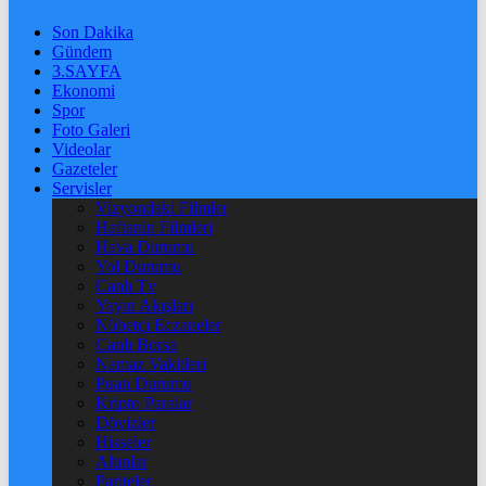
Son Dakika
Gündem
3.SAYFA
Ekonomi
Spor
Foto Galeri
Videolar
Gazeteler
Servisler
Vizyondaki Filmler
Haftanin Filmleri
Hava Durumu
Yol Durumu
Canlı Tv
Yayın Akışları
Nöbetçi Eczaneler
Canlı Borsa
Namaz Vakitleri
Puan Durumu
Kripto Paralar
Dövizler
Hisseler
Altınlar
Pariteler