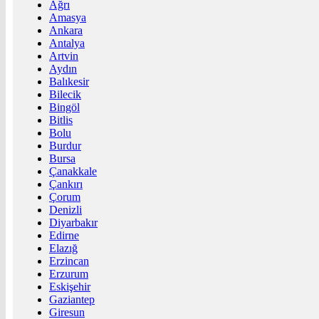
Ağrı
Amasya
Ankara
Antalya
Artvin
Aydın
Balıkesir
Bilecik
Bingöl
Bitlis
Bolu
Burdur
Bursa
Çanakkale
Çankırı
Çorum
Denizli
Diyarbakır
Edirne
Elazığ
Erzincan
Erzurum
Eskişehir
Gaziantep
Giresun