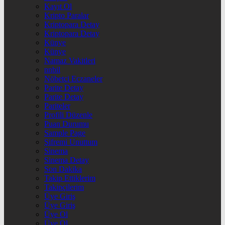
Kayıt Ol
Kripto Paralar
Kriptopara Detay
Kriptopara Detay
Künye
Künye
Namaz Vakitleri
nnbil
Nöbetçi Eczaneler
Parite Detay
Parite Detay
Pariteler
Profili Düzenle
Puan Durumu
Sample Page
Şifremi Unuttum
Sinema
Sinema Detay
Son Dakika
Takip Ettiklerim
Takipçilerim
Üye Giriş
Üye Giriş
Üye Ol
Üye Ol