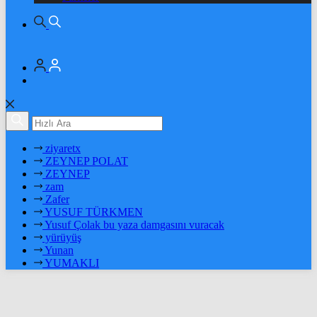
ziyaretx
ZEYNEP POLAT
ZEYNEP
zam
Zafer
YUSUF TÜRKMEN
Yusuf Çolak bu yaza damgasını vuracak
yürüyüş
Yunan
YUMAKLI