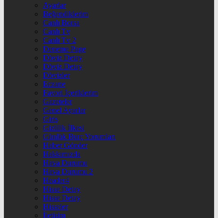
Ayarlar
Beğendiklerim
Canlı Borsa
Canlı Tv
Canlı Tv 2
Deneme Page
Döviz Detay
Döviz Detay
Dövizler
Eczane
Favori İçeriklerim
Gazeteler
Genel Ayarlar
Giriş
Gizlilik İlkesi
Günlük Burç Yorumları
Haber Gönder
Hakkımızda
Hava Durumu
Hava Durumu 2
Header4
Hisse Detay
Hisse Detay
Hisseler
İletişim