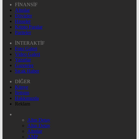
FİNANSİF
Altınlar
Dövizler
Hisseler
Kripto Paralar
Pariteler
İNTERAKTİF
Foto Galeri
Video Galeri
Yazarlar
Gazeteler
Sıcak Haber
DİĞER
Künye
İletişim
Hakkımızda
Reklam
Altın Detay
Altın Detay
Altınlar
AMP