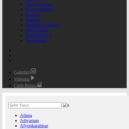
Yayın Akışları
Yayın Akışları 2
Yazarlar
Yazarlar
Yazdığım Haberler
Yol Durumu
Yol Durumu 2
Yorumlarım
Galeriler
Videolar
Canlı Borsa
Adana
Adıyaman
Afyonkarahisar