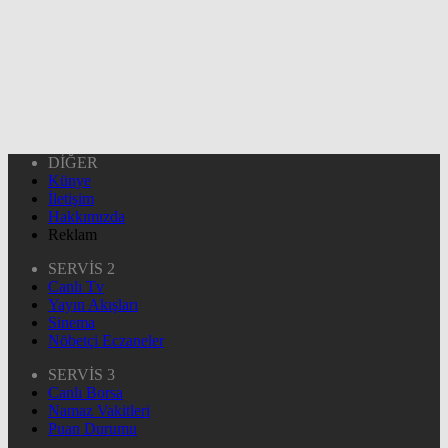
DİĞER
Künye
İletişim
Hakkımızda
Reklam
SERVİS 2
Canlı Tv
Yayın Akışları
Sinema
Nöbetçi Eczaneler
SERVİS 3
Canlı Borsa
Namaz Vakitleri
Puan Durumu