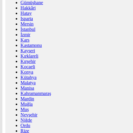
Gümüşhane
Hakkâri
Hatay
Isparta
Mersin
İstanbul
İzmir
Kars
Kastamonu
Kayseri
Kırklareli
Kırşehir
Kocaeli
Konya
Kütahya
Malatya
Manisa
Kahramanmaraş
Mardin
Muğla
Muş
Nevşehir
Niğde
Ordu
Rize