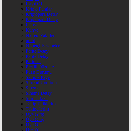
Kayıt Ol
Kripto Paralar
Kriptopara Detay
Kriptopara Detay
Künye
Künye
Namaz Vakitleri
nnbil
Nöbetçi Eczaneler
Parite Detay
Parite Detay
Pariteler
Profili Düzenle
Puan Durumu
Sample Page
Şifremi Unuttum
Sinema
Sinema Detay
Son Dakika
Takip Ettiklerim
Takipçilerim
Üye Giriş
Üye Giriş
Üye Ol
Üye Ol