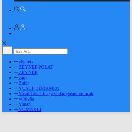
ziyaretx
ZEYNEP POLAT
ZEYNEP
zam
Zafer
YUSUF TÜRKMEN
Yusuf Çolak bu yaza damgasını vuracak
yürüyüş
Yunan
YUMAKLI