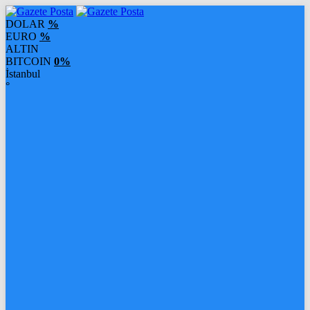
DOLAR
%
EURO
%
ALTIN
BITCOIN
0%
İstanbul
°