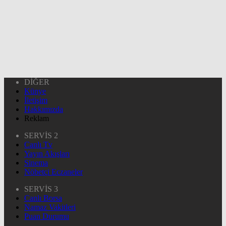
DİĞER
Künye
İletişim
Hakkımızda
Reklam
SERVİS 2
Canlı Tv
Yayın Akışları
Sinema
Nöbetçi Eczaneler
SERVİS 3
Canlı Borsa
Namaz Vakitleri
Puan Durumu