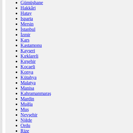
Gümüşhane
Hakkâri
Hatay
Isparta
Mersin
İstanbul
İzmir
Kars
Kastamonu
Kayseri
Kırklareli
Kırşehir
Kocaeli
Konya
Kütahya
Malatya
Manisa
Kahramanmaraş
Mardin
Muğla
Muş
Nevşehir
Niğde
Ordu
Rize