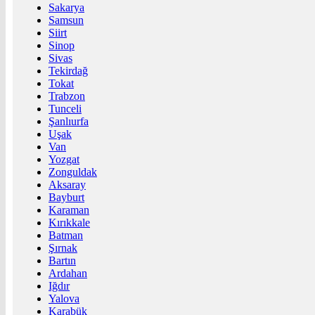
Sakarya
Samsun
Siirt
Sinop
Sivas
Tekirdağ
Tokat
Trabzon
Tunceli
Şanlıurfa
Uşak
Van
Yozgat
Zonguldak
Aksaray
Bayburt
Karaman
Kırıkkale
Batman
Şırnak
Bartın
Ardahan
Iğdır
Yalova
Karabük