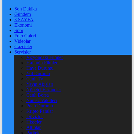
Son Dakika
Gündem
3.SAYFA
Ekonomi
Spor
Foto Galeri
Videolar
Gazeteler
Servisler
Vizyondaki Filmler
Haftanin Filmleri
Hava Durumu
Yol Durumu
Canlı Tv
Yayın Akışları
Nöbetçi Eczaneler
Canlı Borsa
Namaz Vakitleri
Puan Durumu
Kripto Paralar
Dövizler
Hisseler
Altınlar
Pariteler