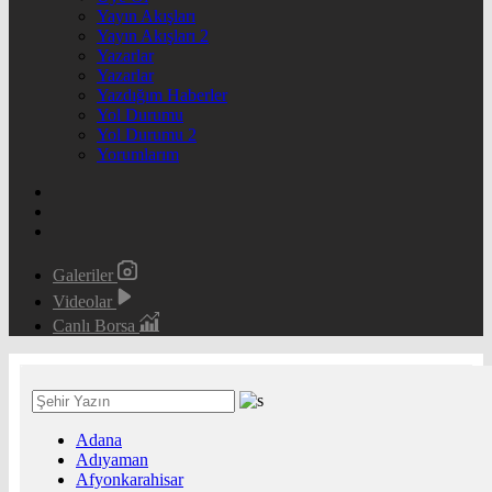
Yayın Akışları
Yayın Akışları 2
Yazarlar
Yazarlar
Yazdığım Haberler
Yol Durumu
Yol Durumu 2
Yorumlarım
Galeriler
Videolar
Canlı Borsa
Adana
Adıyaman
Afyonkarahisar