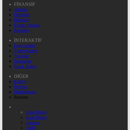
FİNANSİF
Altınlar
Dövizler
Hisseler
Kripto Paralar
Pariteler
İNTERAKTİF
Foto Galeri
Video Galeri
Yazarlar
Gazeteler
Sıcak Haber
DİĞER
Künye
İletişim
Hakkımızda
Reklam
Altın Detay
Altın Detay
Altınlar
AMP