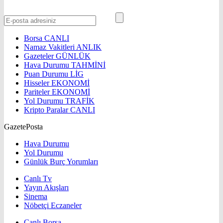
Borsa
CANLI
Namaz Vakitleri
ANLIK
Gazeteler
GÜNLÜK
Hava Durumu
TAHMİNİ
Puan Durumu
LİG
Hisseler
EKONOMİ
Pariteler
EKONOMİ
Yol Durumu
TRAFİK
Kripto Paralar
CANLI
GazetePosta
Hava Durumu
Yol Durumu
Günlük Burç Yorumları
Canlı Tv
Yayın Akışları
Sinema
Nöbetçi Eczaneler
Canlı Borsa