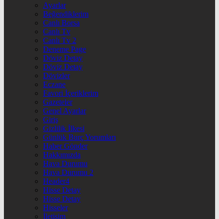
Ayarlar
Beğendiklerim
Canlı Borsa
Canlı Tv
Canlı Tv 2
Deneme Page
Döviz Detay
Döviz Detay
Dövizler
Eczane
Favori İçeriklerim
Gazeteler
Genel Ayarlar
Giriş
Gizlilik İlkesi
Günlük Burç Yorumları
Haber Gönder
Hakkımızda
Hava Durumu
Hava Durumu 2
Header4
Hisse Detay
Hisse Detay
Hisseler
İletişim