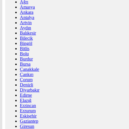
Ağrı
Amasya
Ankara
Antalya
Artvin
Aydın
Balıkesir
Bilecik
Bingöl
Bitlis
Bolu
Burdur
Bursa
Çanakkale
Çankırı
Çorum
Denizli
Diyarbakır
Edirne
Elazığ
Erzincan
Erzurum
Eskişehir
Gaziantep
Giresun