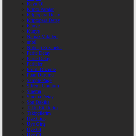
Kayıt Ol
Kripto Paralar
Kriptopara Detay
Kriptopara Detay
Künye
Künye
Namaz Vakitleri
nnbil
Nöbetçi Eczaneler
Parite Detay
Parite Detay
Pariteler
Profili Düzenle
Puan Durumu
Sample Page
Şifremi Unuttum
Sinema
Sinema Detay
Son Dakika
Takip Ettiklerim
Takipçilerim
Üye Giriş
Üye Giriş
Üye Ol
Üye Ol