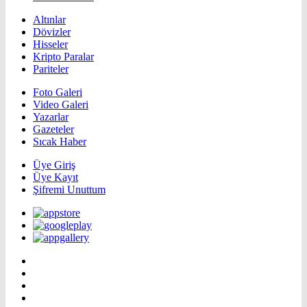
Altınlar
Dövizler
Hisseler
Kripto Paralar
Pariteler
Foto Galeri
Video Galeri
Yazarlar
Gazeteler
Sıcak Haber
Üye Giriş
Üye Kayıt
Şifremi Unuttum