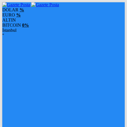
DOLAR
%
EURO
%
ALTIN
BITCOIN
0%
İstanbul
°