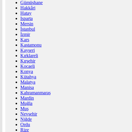
Gümüşhane
Hakkâri
Hatay
Isparta
Mersin
İstanbul
İzmir
Kars
Kastamonu
Kayseri
Kırklareli
Kırşehir
Kocaeli
Konya
Kütahya
Malatya
Manisa
Kahramanmaraş
Mardin
Muğla
Muş
Nevşehir
Niğde
Ordu
Rize