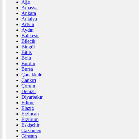
Ağrı
Amasya
Ankara
Antalya
Artvin
Aydın
Balıkesir
Bilecik
Bingöl
Bitlis
Bolu
Burdur
Bursa
Çanakkale
Çankırı
Çorum
Denizli
Diyarbakır
Edirne
Elazığ
Erzincan
Erzurum
Eskişehir
Gaziantep
Giresun