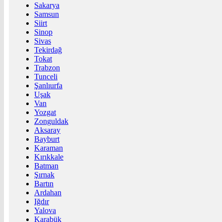
Sakarya
Samsun
Siirt
Sinop
Sivas
Tekirdağ
Tokat
Trabzon
Tunceli
Şanlıurfa
Uşak
Van
Yozgat
Zonguldak
Aksaray
Bayburt
Karaman
Kırıkkale
Batman
Şırnak
Bartın
Ardahan
Iğdır
Yalova
Karabük