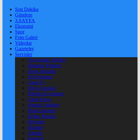
Son Dakika
Gündem
3.SAYFA
Ekonomi
Spor
Foto Galeri
Videolar
Gazeteler
Servisler
Vizyondaki Filmler
Haftanin Filmleri
Hava Durumu
Yol Durumu
Canlı Tv
Yayın Akışları
Nöbetçi Eczaneler
Canlı Borsa
Namaz Vakitleri
Puan Durumu
Kripto Paralar
Dövizler
Hisseler
Altınlar
Pariteler