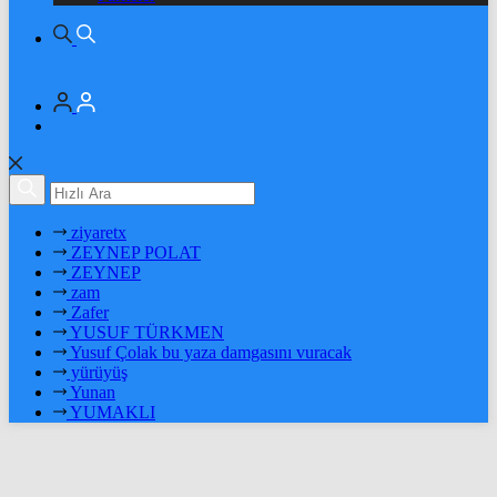
ziyaretx
ZEYNEP POLAT
ZEYNEP
zam
Zafer
YUSUF TÜRKMEN
Yusuf Çolak bu yaza damgasını vuracak
yürüyüş
Yunan
YUMAKLI