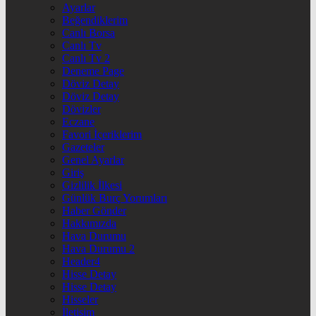
Ayarlar
Beğendiklerim
Canlı Borsa
Canlı Tv
Canlı Tv 2
Deneme Page
Döviz Detay
Döviz Detay
Dövizler
Eczane
Favori İçeriklerim
Gazeteler
Genel Ayarlar
Giriş
Gizlilik İlkesi
Günlük Burç Yorumları
Haber Gönder
Hakkımızda
Hava Durumu
Hava Durumu 2
Header4
Hisse Detay
Hisse Detay
Hisseler
İletişim