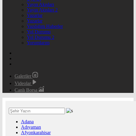
Yayın Akışları
Yayın Akışları 2
Yazarlar
Yazarlar
Yazdığım Haberler
Yol Durumu
Yol Durumu 2
Yorumlarım
Galeriler
Videolar
Canlı Borsa
Adana
Adıyaman
Afyonkarahisar