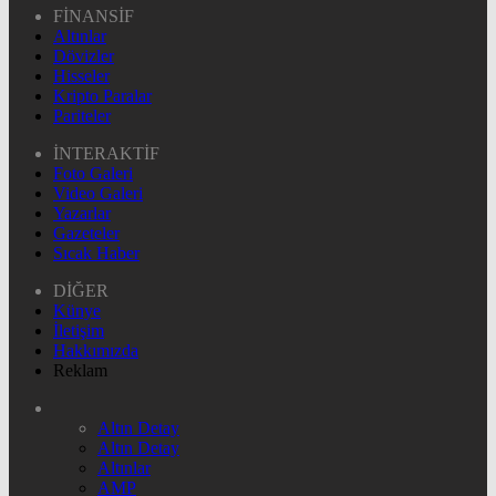
FİNANSİF
Altınlar
Dövizler
Hisseler
Kripto Paralar
Pariteler
İNTERAKTİF
Foto Galeri
Video Galeri
Yazarlar
Gazeteler
Sıcak Haber
DİĞER
Künye
İletişim
Hakkımızda
Reklam
Altın Detay
Altın Detay
Altınlar
AMP