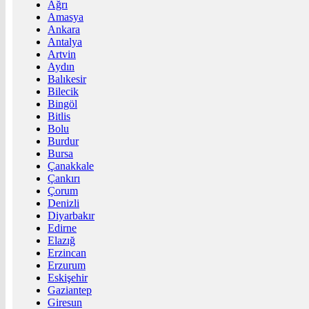
Ağrı
Amasya
Ankara
Antalya
Artvin
Aydın
Balıkesir
Bilecik
Bingöl
Bitlis
Bolu
Burdur
Bursa
Çanakkale
Çankırı
Çorum
Denizli
Diyarbakır
Edirne
Elazığ
Erzincan
Erzurum
Eskişehir
Gaziantep
Giresun