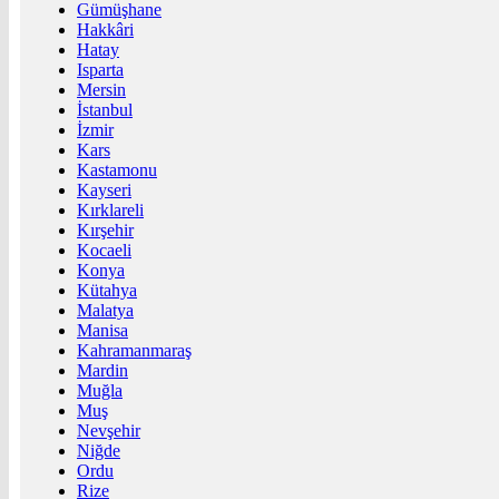
Gümüşhane
Hakkâri
Hatay
Isparta
Mersin
İstanbul
İzmir
Kars
Kastamonu
Kayseri
Kırklareli
Kırşehir
Kocaeli
Konya
Kütahya
Malatya
Manisa
Kahramanmaraş
Mardin
Muğla
Muş
Nevşehir
Niğde
Ordu
Rize