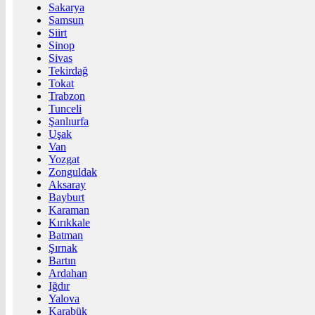
Sakarya
Samsun
Siirt
Sinop
Sivas
Tekirdağ
Tokat
Trabzon
Tunceli
Şanlıurfa
Uşak
Van
Yozgat
Zonguldak
Aksaray
Bayburt
Karaman
Kırıkkale
Batman
Şırnak
Bartın
Ardahan
Iğdır
Yalova
Karabük