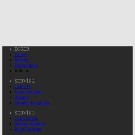
DİĞER
Künye
İletişim
Hakkımızda
Reklam
SERVİS 2
Canlı Tv
Yayın Akışları
Sinema
Nöbetçi Eczaneler
SERVİS 3
Canlı Borsa
Namaz Vakitleri
Puan Durumu