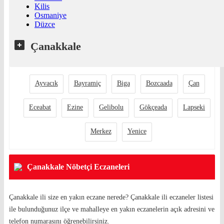
Kilis
Osmaniye
Düzce
Çanakkale
Ayvacık
Bayramiç
Biga
Bozcaada
Çan
Eceabat
Ezine
Gelibolu
Gökçeada
Lapseki
Merkez
Yenice
Çanakkale Nöbetçi Eczaneleri
Çanakkale ili size en yakın eczane nerede? Çanakkale ili eczaneler listesi
ile bulunduğunuz ilçe ve mahalleye en yakın eczanelerin açık adresini ve
telefon numarasını öğrenebilirsiniz.