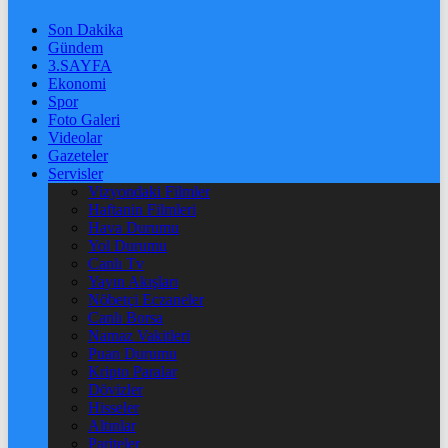
Son Dakika
Gündem
3.SAYFA
Ekonomi
Spor
Foto Galeri
Videolar
Gazeteler
Servisler
Vizyondaki Filmler
Haftanin Filmleri
Hava Durumu
Yol Durumu
Canlı Tv
Yayın Akışları
Nöbetçi Eczaneler
Canlı Borsa
Namaz Vakitleri
Puan Durumu
Kripto Paralar
Dövizler
Hisseler
Altınlar
Pariteler