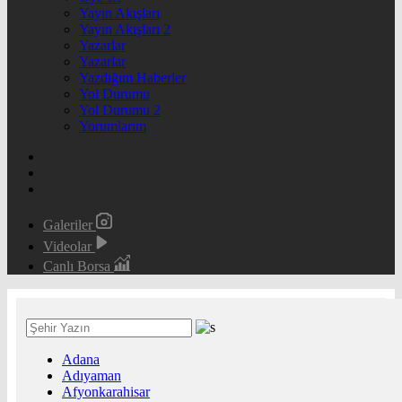
Yayın Akışları
Yayın Akışları 2
Yazarlar
Yazarlar
Yazdığım Haberler
Yol Durumu
Yol Durumu 2
Yorumlarım
Galeriler
Videolar
Canlı Borsa
Adana
Adıyaman
Afyonkarahisar