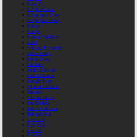
Kayıt Ol
Kripto Paralar
Kriptopara Detay
Kriptopara Detay
Künye
Künye
Namaz Vakitleri
nnbil
Nöbetçi Eczaneler
Parite Detay
Parite Detay
Pariteler
Profili Düzenle
Puan Durumu
Sample Page
Şifremi Unuttum
Sinema
Sinema Detay
Son Dakika
Takip Ettiklerim
Takipçilerim
Üye Giriş
Üye Giriş
Üye Ol
Üye Ol