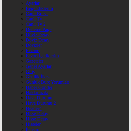
Ayarlar
Beğendiklerim
Canlı Borsa
Canlı Tv
Canlı Tv 2
Deneme Page
Döviz Detay
Döviz Detay
Dövizler
Eczane
Favori İçeriklerim
Gazeteler
Genel Ayarlar
Giriş
Gizlilik İlkesi
Günlük Burç Yorumları
Haber Gönder
Hakkımızda
Hava Durumu
Hava Durumu 2
Header4
Hisse Detay
Hisse Detay
Hisseler
İletişim