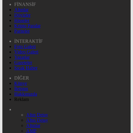
FİNANSİF
Altınlar
Dövizler
Hisseler
Kripto Paralar
Pariteler
İNTERAKTİF
Foto Galeri
Video Galeri
Yazarlar
Gazeteler
Sıcak Haber
DİĞER
Künye
İletişim
Hakkımızda
Reklam
Altın Detay
Altın Detay
Altınlar
AMP