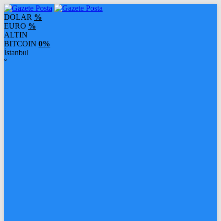
DOLAR
%
EURO
%
ALTIN
BITCOIN
0%
İstanbul
°