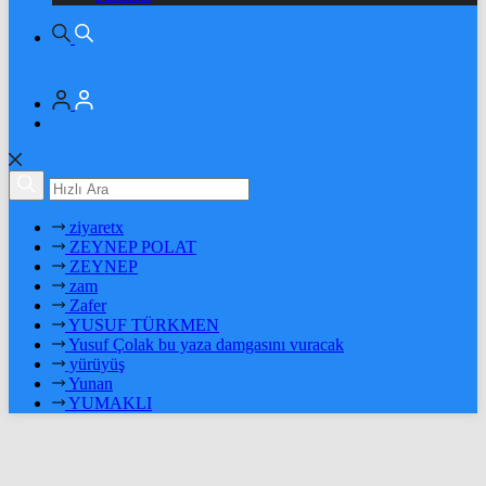
ziyaretx
ZEYNEP POLAT
ZEYNEP
zam
Zafer
YUSUF TÜRKMEN
Yusuf Çolak bu yaza damgasını vuracak
yürüyüş
Yunan
YUMAKLI