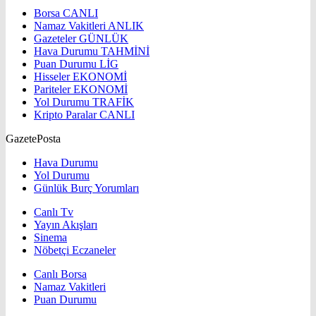
Borsa
CANLI
Namaz Vakitleri
ANLIK
Gazeteler
GÜNLÜK
Hava Durumu
TAHMİNİ
Puan Durumu
LİG
Hisseler
EKONOMİ
Pariteler
EKONOMİ
Yol Durumu
TRAFİK
Kripto Paralar
CANLI
GazetePosta
Hava Durumu
Yol Durumu
Günlük Burç Yorumları
Canlı Tv
Yayın Akışları
Sinema
Nöbetçi Eczaneler
Canlı Borsa
Namaz Vakitleri
Puan Durumu