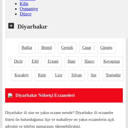
Kilis
Osmaniye
Düzce
Diyarbakır
Bağlar
Bismil
Çermik
Çınar
Çüngüş
Dicle
Eğil
Ergani
Hani
Hazro
Kayapınar
Kocaköy
Kulp
Lice
Silvan
Sur
Yenişehir
Diyarbakır Nöbetçi Eczaneleri
Diyarbakır ili size en yakın eczane nerede? Diyarbakır ili eczaneler
listesi ile bulunduğunuz ilçe ve mahalleye en yakın eczanelerin açık
adresini ve telefon numarasını öğrenebilirsiniz.