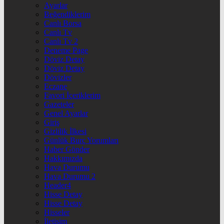
Ayarlar
Beğendiklerim
Canlı Borsa
Canlı Tv
Canlı Tv 2
Deneme Page
Döviz Detay
Döviz Detay
Dövizler
Eczane
Favori İçeriklerim
Gazeteler
Genel Ayarlar
Giriş
Gizlilik İlkesi
Günlük Burç Yorumları
Haber Gönder
Hakkımızda
Hava Durumu
Hava Durumu 2
Header4
Hisse Detay
Hisse Detay
Hisseler
İletişim