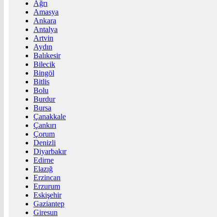
Ağrı
Amasya
Ankara
Antalya
Artvin
Aydın
Balıkesir
Bilecik
Bingöl
Bitlis
Bolu
Burdur
Bursa
Çanakkale
Çankırı
Çorum
Denizli
Diyarbakır
Edirne
Elazığ
Erzincan
Erzurum
Eskişehir
Gaziantep
Giresun