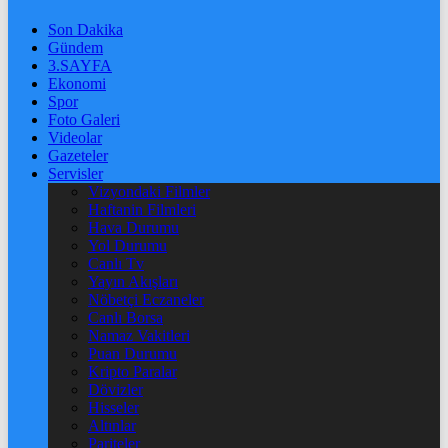
Son Dakika
Gündem
3.SAYFA
Ekonomi
Spor
Foto Galeri
Videolar
Gazeteler
Servisler
Vizyondaki Filmler
Haftanin Filmleri
Hava Durumu
Yol Durumu
Canlı Tv
Yayın Akışları
Nöbetçi Eczaneler
Canlı Borsa
Namaz Vakitleri
Puan Durumu
Kripto Paralar
Dövizler
Hisseler
Altınlar
Pariteler