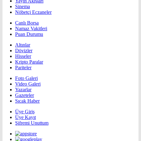
Yayın Akışları
Sinema
Nöbetçi Eczaneler
Canlı Borsa
Namaz Vakitleri
Puan Durumu
Altınlar
Dövizler
Hisseler
Kripto Paralar
Pariteler
Foto Galeri
Video Galeri
Yazarlar
Gazeteler
Sıcak Haber
Üye Giriş
Üye Kayıt
Şifremi Unuttum