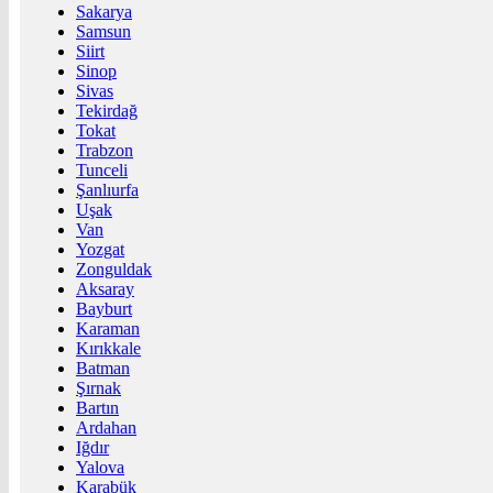
Sakarya
Samsun
Siirt
Sinop
Sivas
Tekirdağ
Tokat
Trabzon
Tunceli
Şanlıurfa
Uşak
Van
Yozgat
Zonguldak
Aksaray
Bayburt
Karaman
Kırıkkale
Batman
Şırnak
Bartın
Ardahan
Iğdır
Yalova
Karabük