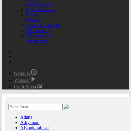
Yayın Akışları
Yayın Akışları 2
Yazarlar
Yazarlar
Yazdığım Haberler
Yol Durumu
Yol Durumu 2
Yorumlarım
Galeriler
Videolar
Canlı Borsa
Adana
Adıyaman
Afyonkarahisar