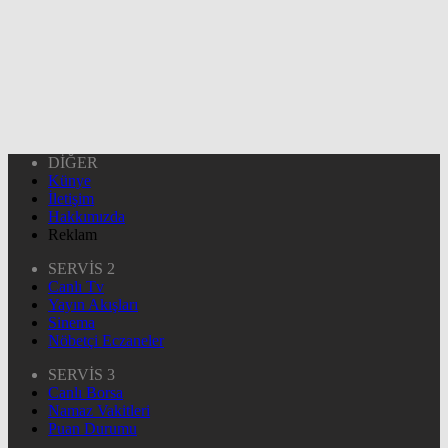
DİĞER
Künye
İletişim
Hakkımızda
Reklam
SERVİS 2
Canlı Tv
Yayın Akışları
Sinema
Nöbetçi Eczaneler
SERVİS 3
Canlı Borsa
Namaz Vakitleri
Puan Durumu