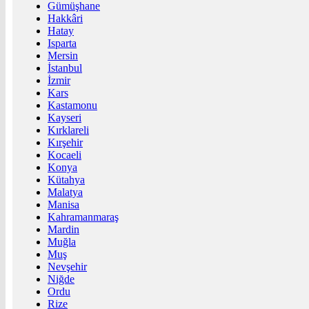
Gümüşhane
Hakkâri
Hatay
Isparta
Mersin
İstanbul
İzmir
Kars
Kastamonu
Kayseri
Kırklareli
Kırşehir
Kocaeli
Konya
Kütahya
Malatya
Manisa
Kahramanmaraş
Mardin
Muğla
Muş
Nevşehir
Niğde
Ordu
Rize