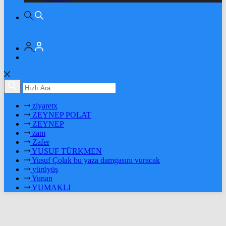
ziyaretx
ZEYNEP POLAT
ZEYNEP
zam
Zafer
YUSUF TÜRKMEN
Yusuf Çolak bu yaza damgasını vuracak
yürüyüş
Yunan
YUMAKLI