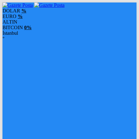
DOLAR
%
EURO
%
ALTIN
BITCOIN
0%
İstanbul
°