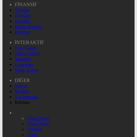
FİNANSİF
Altınlar
Dövizler
Hisseler
Kripto Paralar
Pariteler
İNTERAKTİF
Foto Galeri
Video Galeri
Yazarlar
Gazeteler
Sıcak Haber
DİĞER
Künye
İletişim
Hakkımızda
Reklam
Altın Detay
Altın Detay
Altınlar
AMP