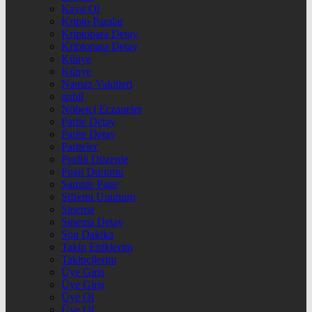
Kayıt Ol
Kripto Paralar
Kriptopara Detay
Kriptopara Detay
Künye
Künye
Namaz Vakitleri
nnbil
Nöbetçi Eczaneler
Parite Detay
Parite Detay
Pariteler
Profili Düzenle
Puan Durumu
Sample Page
Şifremi Unuttum
Sinema
Sinema Detay
Son Dakika
Takip Ettiklerim
Takipçilerim
Üye Giriş
Üye Giriş
Üye Ol
Üye Ol