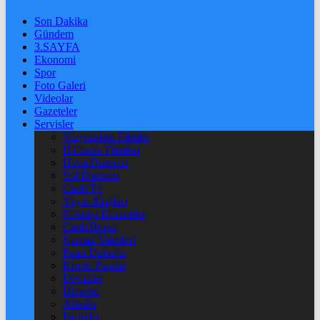
Son Dakika
Gündem
3.SAYFA
Ekonomi
Spor
Foto Galeri
Videolar
Gazeteler
Servisler
Vizyondaki Filmler
Haftanin Filmleri
Hava Durumu
Yol Durumu
Canlı Tv
Yayın Akışları
Nöbetçi Eczaneler
Canlı Borsa
Namaz Vakitleri
Puan Durumu
Kripto Paralar
Dövizler
Hisseler
Altınlar
Pariteler