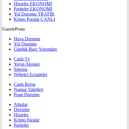
Hisseler
EKONOMİ
Pariteler
EKONOMİ
Yol Durumu
TRAFİK
Kripto Paralar
CANLI
GazetePosta
Hava Durumu
Yol Durumu
Günlük Burç Yorumları
Canlı Tv
Yayın Akışları
Sinema
Nöbetçi Eczaneler
Canlı Borsa
Namaz Vakitleri
Puan Durumu
Altınlar
Dövizler
Hisseler
Kripto Paralar
Pariteler