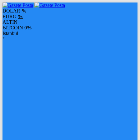
DOLAR
%
EURO
%
ALTIN
BITCOIN
0%
İstanbul
°