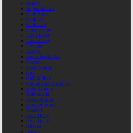
Ayarlar
Beğendiklerim
Canlı Borsa
Canlı Tv
Canlı Tv 2
Deneme Page
Döviz Detay
Döviz Detay
Dövizler
Eczane
Favori İçeriklerim
Gazeteler
Genel Ayarlar
Giriş
Gizlilik İlkesi
Günlük Burç Yorumları
Haber Gönder
Hakkımızda
Hava Durumu
Hava Durumu 2
Header4
Hisse Detay
Hisse Detay
Hisseler
İletişim