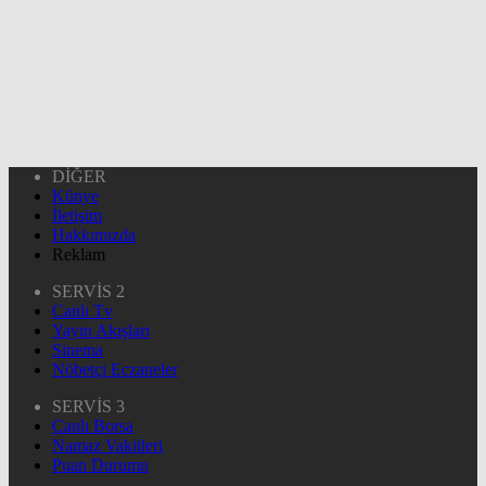
DİĞER
Künye
İletişim
Hakkımızda
Reklam
SERVİS 2
Canlı Tv
Yayın Akışları
Sinema
Nöbetçi Eczaneler
SERVİS 3
Canlı Borsa
Namaz Vakitleri
Puan Durumu