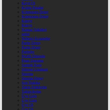
Kayıt Ol
Kripto Paralar
Kriptopara Detay
Kriptopara Detay
Künye
Künye
Namaz Vakitleri
nnbil
Nöbetçi Eczaneler
Parite Detay
Parite Detay
Pariteler
Profili Düzenle
Puan Durumu
Sample Page
Şifremi Unuttum
Sinema
Sinema Detay
Son Dakika
Takip Ettiklerim
Takipçilerim
Üye Giriş
Üye Giriş
Üye Ol
Üye Ol