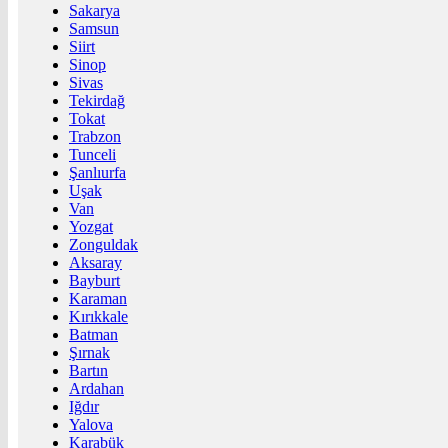
Sakarya
Samsun
Siirt
Sinop
Sivas
Tekirdağ
Tokat
Trabzon
Tunceli
Şanlıurfa
Uşak
Van
Yozgat
Zonguldak
Aksaray
Bayburt
Karaman
Kırıkkale
Batman
Şırnak
Bartın
Ardahan
Iğdır
Yalova
Karabük