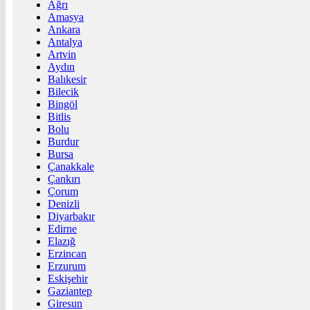
Ağrı
Amasya
Ankara
Antalya
Artvin
Aydın
Balıkesir
Bilecik
Bingöl
Bitlis
Bolu
Burdur
Bursa
Çanakkale
Çankırı
Çorum
Denizli
Diyarbakır
Edirne
Elazığ
Erzincan
Erzurum
Eskişehir
Gaziantep
Giresun