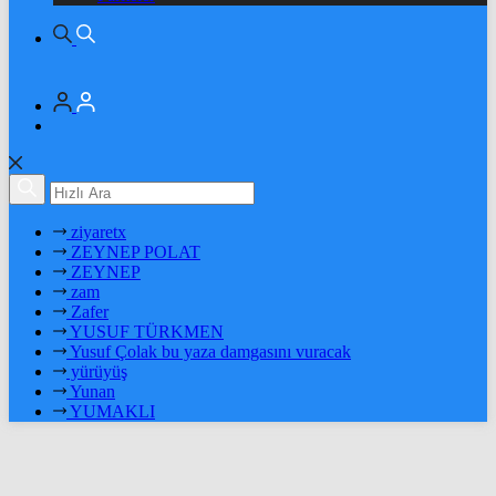
ziyaretx
ZEYNEP POLAT
ZEYNEP
zam
Zafer
YUSUF TÜRKMEN
Yusuf Çolak bu yaza damgasını vuracak
yürüyüş
Yunan
YUMAKLI