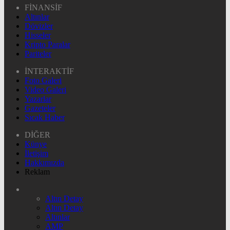
FİNANSİF
Altınlar
Dövizler
Hisseler
Kripto Paralar
Pariteler
İNTERAKTİF
Foto Galeri
Video Galeri
Yazarlar
Gazeteler
Sıcak Haber
DİĞER
Künye
İletişim
Hakkımızda
Reklam
Altın Detay
Altın Detay
Altınlar
AMP