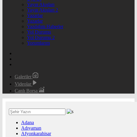
Yayın Akışları
Yayın Akışları 2
Yazarlar
Yazarlar
Yazdığım Haberler
Yol Durumu
Yol Durumu 2
Yorumlarım
Galeriler
Videolar
Canlı Borsa
Adana
Adıyaman
Afyonkarahisar