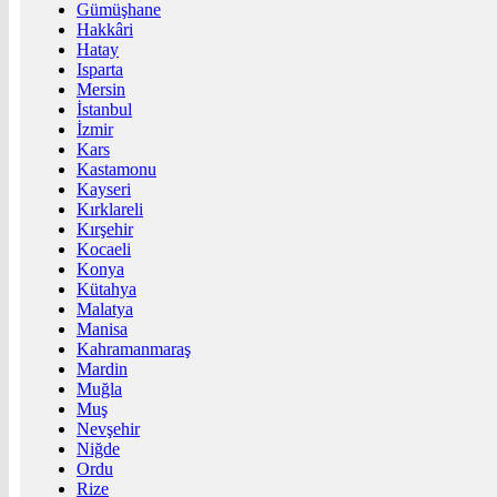
Gümüşhane
Hakkâri
Hatay
Isparta
Mersin
İstanbul
İzmir
Kars
Kastamonu
Kayseri
Kırklareli
Kırşehir
Kocaeli
Konya
Kütahya
Malatya
Manisa
Kahramanmaraş
Mardin
Muğla
Muş
Nevşehir
Niğde
Ordu
Rize