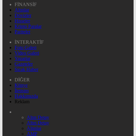
FİNANSİF
Altınlar
Dövizler
Hisseler
Kripto Paralar
Pariteler
İNTERAKTİF
Foto Galeri
Video Galeri
Yazarlar
Gazeteler
Sıcak Haber
DİĞER
Künye
İletişim
Hakkımızda
Reklam
Altın Detay
Altın Detay
Altınlar
AMP