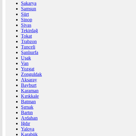
Sakarya
Samsun
Siirt
Sinop
Sivas
Tekirdağ
Tokat
Trabzon
Tunceli
Şanlıurfa
Uşak
Van
Yozgat
Zonguldak
Aksaray
Bayburt
Karaman
Kırıkkale
Batman
Şırnak
Bartın
Ardahan
Iğdır
Yalova
Karabük