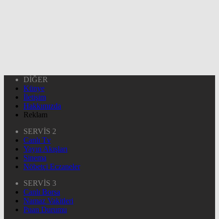
DİĞER
Künye
İletişim
Hakkımızda
Reklam
SERVİS 2
Canlı Tv
Yayın Akışları
Sinema
Nöbetçi Eczaneler
SERVİS 3
Canlı Borsa
Namaz Vakitleri
Puan Durumu