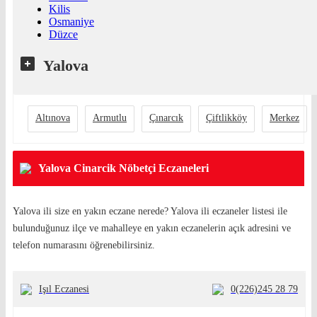
Kilis
Osmaniye
Düzce
Yalova
Altınova
Armutlu
Çınarcık
Çiftlikköy
Merkez
Yalova Cinarcik Nöbetçi Eczaneleri
Yalova ili size en yakın eczane nerede? Yalova ili eczaneler listesi ile
bulunduğunuz ilçe ve mahalleye en yakın eczanelerin açık adresini ve
telefon numarasını öğrenebilirsiniz.
Işıl Eczanesi
0(226)245 28 79