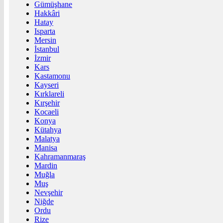
Gümüşhane
Hakkâri
Hatay
Isparta
Mersin
İstanbul
İzmir
Kars
Kastamonu
Kayseri
Kırklareli
Kırşehir
Kocaeli
Konya
Kütahya
Malatya
Manisa
Kahramanmaraş
Mardin
Muğla
Muş
Nevşehir
Niğde
Ordu
Rize