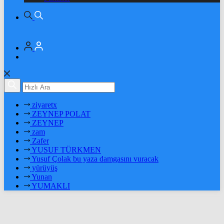
ziyaretx
ZEYNEP POLAT
ZEYNEP
zam
Zafer
YUSUF TÜRKMEN
Yusuf Çolak bu yaza damgasını vuracak
yürüyüş
Yunan
YUMAKLI