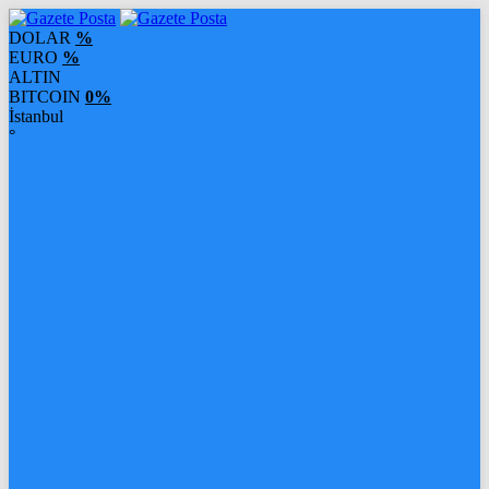
DOLAR
%
EURO
%
ALTIN
BITCOIN
0%
İstanbul
°