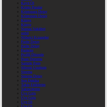
Kayıt Ol
Kripto Paralar
Kriptopara Detay
Kriptopara Detay
Künye
Künye
Namaz Vakitleri
nnbil
Nöbetçi Eczaneler
Parite Detay
Parite Detay
Pariteler
Profili Düzenle
Puan Durumu
Sample Page
Şifremi Unuttum
Sinema
Sinema Detay
Son Dakika
Takip Ettiklerim
Takipçilerim
Üye Giriş
Üye Giriş
Üye Ol
Üye Ol