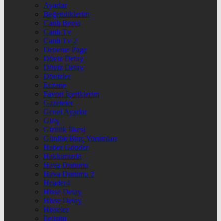
Ayarlar
Beğendiklerim
Canlı Borsa
Canlı Tv
Canlı Tv 2
Deneme Page
Döviz Detay
Döviz Detay
Dövizler
Eczane
Favori İçeriklerim
Gazeteler
Genel Ayarlar
Giriş
Gizlilik İlkesi
Günlük Burç Yorumları
Haber Gönder
Hakkımızda
Hava Durumu
Hava Durumu 2
Header4
Hisse Detay
Hisse Detay
Hisseler
İletişim