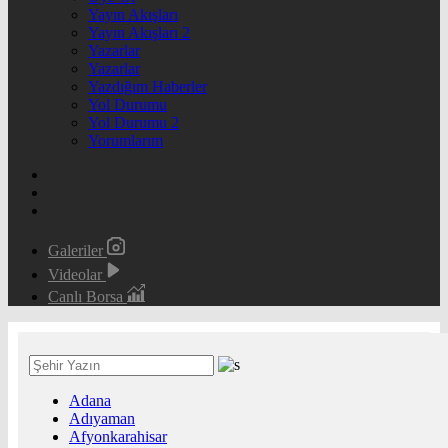
Yayın Akışları
Yayın Akışları 2
Yazarlar
Yazarlar
Yazdığım Haberler
Yol Durumu
Yol Durumu 2
Yorumlarım
Galeriler
Videolar
Canlı Borsa
Adana
Adıyaman
Afyonkarahisar