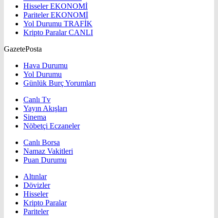
Hisseler
EKONOMİ
Pariteler
EKONOMİ
Yol Durumu
TRAFİK
Kripto Paralar
CANLI
GazetePosta
Hava Durumu
Yol Durumu
Günlük Burç Yorumları
Canlı Tv
Yayın Akışları
Sinema
Nöbetçi Eczaneler
Canlı Borsa
Namaz Vakitleri
Puan Durumu
Altınlar
Dövizler
Hisseler
Kripto Paralar
Pariteler