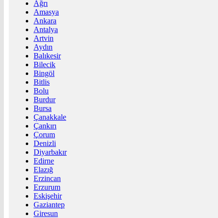
Ağrı
Amasya
Ankara
Antalya
Artvin
Aydın
Balıkesir
Bilecik
Bingöl
Bitlis
Bolu
Burdur
Bursa
Çanakkale
Çankırı
Çorum
Denizli
Diyarbakır
Edirne
Elazığ
Erzincan
Erzurum
Eskişehir
Gaziantep
Giresun