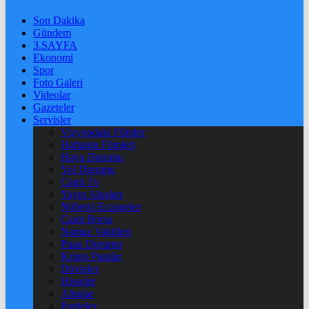
Son Dakika
Gündem
3.SAYFA
Ekonomi
Spor
Foto Galeri
Videolar
Gazeteler
Servisler
Vizyondaki Filmler
Haftanin Filmleri
Hava Durumu
Yol Durumu
Canlı Tv
Yayın Akışları
Nöbetçi Eczaneler
Canlı Borsa
Namaz Vakitleri
Puan Durumu
Kripto Paralar
Dövizler
Hisseler
Altınlar
Pariteler