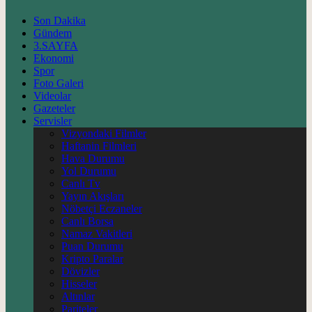
Son Dakika
Gündem
3.SAYFA
Ekonomi
Spor
Foto Galeri
Videolar
Gazeteler
Servisler
Vizyondaki Filmler
Haftanin Filmleri
Hava Durumu
Yol Durumu
Canlı Tv
Yayın Akışları
Nöbetçi Eczaneler
Canlı Borsa
Namaz Vakitleri
Puan Durumu
Kripto Paralar
Dövizler
Hisseler
Altınlar
Pariteler