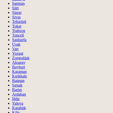
Samsun
Siirt
Sinop
Sivas
Tekirdağ
Tokat
Trabzon
Tunceli
Şanlıurfa
Uşak
Van
Yozgat
Zonguldak
Aksaray
Bayburt
Karaman
Kırıkkale
Batman
Şırnak
Bartın
Ardahan
Iğdır
Yalova
Karabük
Kilis