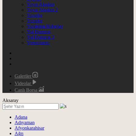
Yayın Akışları
Yayın Akışları 2
Yazarlar
Yazarlar
Yazdığım Haberler
Yol Durumu
Yol Durumu 2
Yorumlarım
Galeriler
Videolar
Canlı Borsa
Aksaray
Adana
Adıyaman
Afyonkarahisar
Ağrı