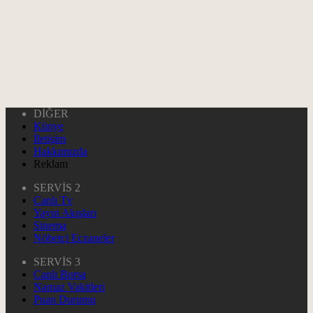
DİĞER
Künye
İletişim
Hakkımızda
Reklam
SERVİS 2
Canlı Tv
Yayın Akışları
Sinema
Nöbetçi Eczaneler
SERVİS 3
Canlı Borsa
Namaz Vakitleri
Puan Durumu