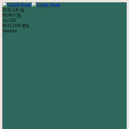
DOLAR
%
EURO
%
ALTIN
BITCOIN
0%
İstanbul
°