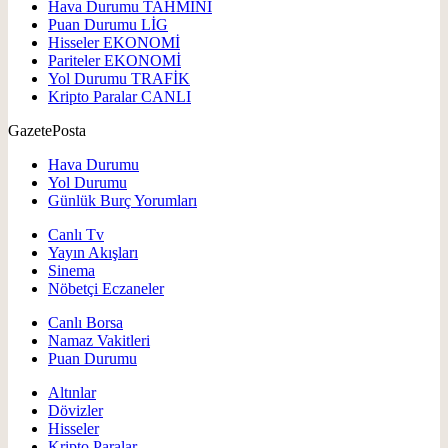
Hava Durumu
TAHMİNİ
Puan Durumu
LİG
Hisseler
EKONOMİ
Pariteler
EKONOMİ
Yol Durumu
TRAFİK
Kripto Paralar
CANLI
GazetePosta
Hava Durumu
Yol Durumu
Günlük Burç Yorumları
Canlı Tv
Yayın Akışları
Sinema
Nöbetçi Eczaneler
Canlı Borsa
Namaz Vakitleri
Puan Durumu
Altınlar
Dövizler
Hisseler
Kripto Paralar