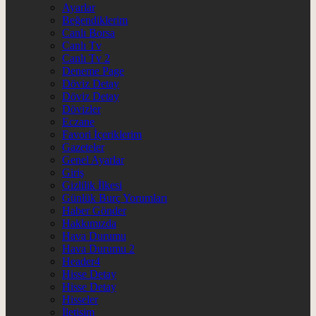
Ayarlar
Beğendiklerim
Canlı Borsa
Canlı Tv
Canlı Tv 2
Deneme Page
Döviz Detay
Döviz Detay
Dövizler
Eczane
Favori İçeriklerim
Gazeteler
Genel Ayarlar
Giriş
Gizlilik İlkesi
Günlük Burç Yorumları
Haber Gönder
Hakkımızda
Hava Durumu
Hava Durumu 2
Header4
Hisse Detay
Hisse Detay
Hisseler
İletişim