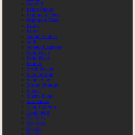
Kayıt Ol
Kripto Paralar
Kriptopara Detay
Kriptopara Detay
Künye
Künye
Namaz Vakitleri
nnbil
Nöbetçi Eczaneler
Parite Detay
Parite Detay
Pariteler
Profili Düzenle
Puan Durumu
Sample Page
Şifremi Unuttum
Sinema
Sinema Detay
Son Dakika
Takip Ettiklerim
Takipçilerim
Üye Giriş
Üye Giriş
Üye Ol
Üye Ol