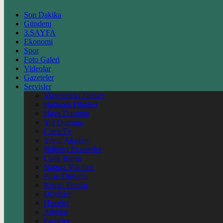
Son Dakika
Gündem
3.SAYFA
Ekonomi
Spor
Foto Galeri
Videolar
Gazeteler
Servisler
Vizyondaki Filmler
Haftanin Filmleri
Hava Durumu
Yol Durumu
Canlı Tv
Yayın Akışları
Nöbetçi Eczaneler
Canlı Borsa
Namaz Vakitleri
Puan Durumu
Kripto Paralar
Dövizler
Hisseler
Altınlar
Pariteler