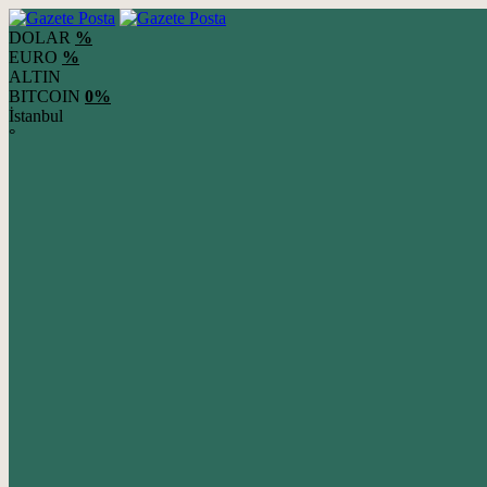
DOLAR
%
EURO
%
ALTIN
BITCOIN
0%
İstanbul
°