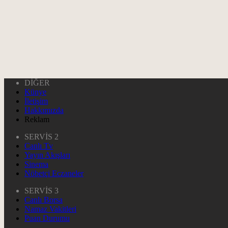
DİĞER
Künye
İletişim
Hakkımızda
Reklam
SERVİS 2
Canlı Tv
Yayın Akışları
Sinema
Nöbetçi Eczaneler
SERVİS 3
Canlı Borsa
Namaz Vakitleri
Puan Durumu