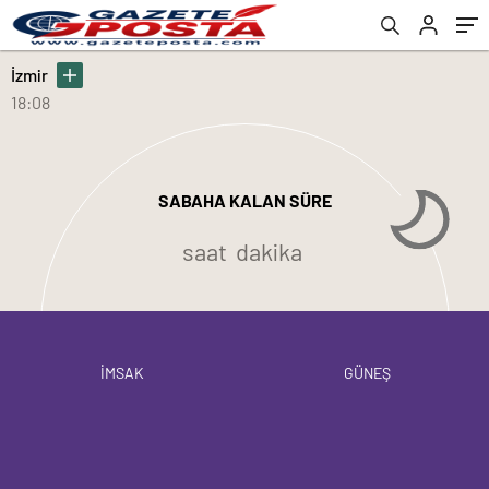
İzmir
18:08
SABAHA KALAN SÜRE
saat
dakika
İMSAK
GÜNEŞ