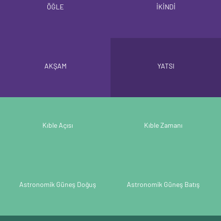
ÖĞLE
İKİNDİ
AKŞAM
YATSI
Kıble Açısı
Kıble Zamanı
Astronomik Güneş Doğuş
Astronomik Güneş Batış