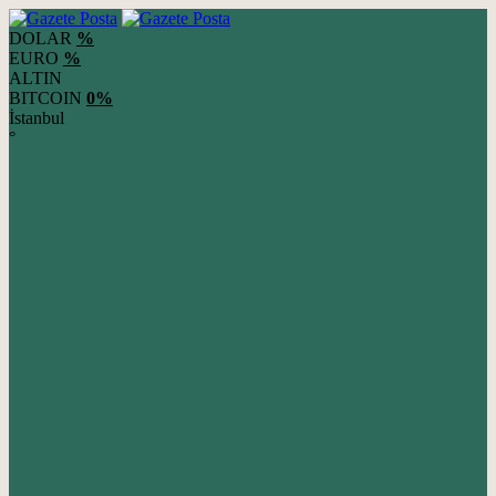
DOLAR
%
EURO
%
ALTIN
BITCOIN
0%
İstanbul
°