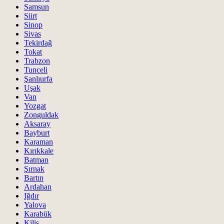
Samsun
Siirt
Sinop
Sivas
Tekirdağ
Tokat
Trabzon
Tunceli
Şanlıurfa
Uşak
Van
Yozgat
Zonguldak
Aksaray
Bayburt
Karaman
Kırıkkale
Batman
Şırnak
Bartın
Ardahan
Iğdır
Yalova
Karabük
Kilis