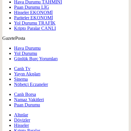
Hava Durumu
TAHMİNİ
Puan Durumu
LİG
Hisseler
EKONOMİ
Pariteler
EKONOMİ
Yol Durumu
TRAFİK
Kripto Paralar
CANLI
GazetePosta
Hava Durumu
Yol Durumu
Günlük Burç Yorumları
Canlı Tv
Yayın Akışları
Sinema
Nöbetçi Eczaneler
Canlı Borsa
Namaz Vakitleri
Puan Durumu
Altınlar
Dövizler
Hisseler
Kripto Paralar