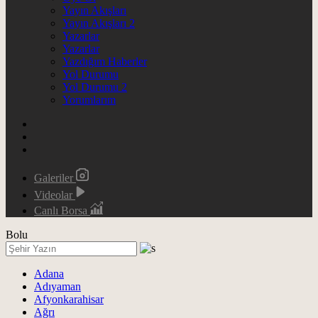
Yayın Akışları
Yayın Akışları 2
Yazarlar
Yazarlar
Yazdığım Haberler
Yol Durumu
Yol Durumu 2
Yorumlarım
Galeriler
Videolar
Canlı Borsa
Bolu
Adana
Adıyaman
Afyonkarahisar
Ağrı