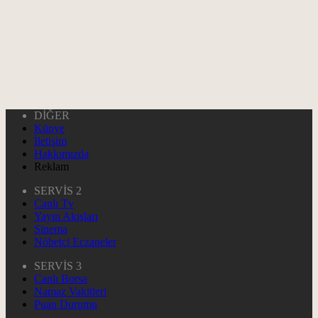
DİĞER
Künye
İletişim
Hakkımızda
Reklam
SERVİS 2
Canlı Tv
Yayın Akışları
Sinema
Nöbetçi Eczaneler
SERVİS 3
Canlı Borsa
Namaz Vakitleri
Puan Durumu