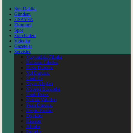
Son Dakika
Gündem
3.SAYFA
Ekonomi
Spor
Foto Galeri
Videolar
Gazeteler
Servisler
Vizyondaki Filmler
Haftanin Filmleri
Hava Durumu
Yol Durumu
Canlı Tv
Yayın Akışları
Nöbetçi Eczaneler
Canlı Borsa
Namaz Vakitleri
Puan Durumu
Kripto Paralar
Dövizler
Hisseler
Altınlar
Pariteler