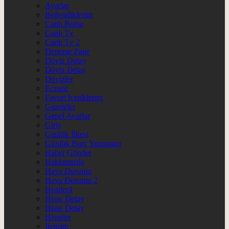
Ayarlar
Beğendiklerim
Canlı Borsa
Canlı Tv
Canlı Tv 2
Deneme Page
Döviz Detay
Döviz Detay
Dövizler
Eczane
Favori İçeriklerim
Gazeteler
Genel Ayarlar
Giriş
Gizlilik İlkesi
Günlük Burç Yorumları
Haber Gönder
Hakkımızda
Hava Durumu
Hava Durumu 2
Header4
Hisse Detay
Hisse Detay
Hisseler
İletişim