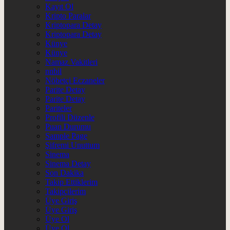
Kayıt Ol
Kripto Paralar
Kriptopara Detay
Kriptopara Detay
Künye
Künye
Namaz Vakitleri
nnbil
Nöbetçi Eczaneler
Parite Detay
Parite Detay
Pariteler
Profili Düzenle
Puan Durumu
Sample Page
Şifremi Unuttum
Sinema
Sinema Detay
Son Dakika
Takip Ettiklerim
Takipçilerim
Üye Giriş
Üye Giriş
Üye Ol
Üye Ol