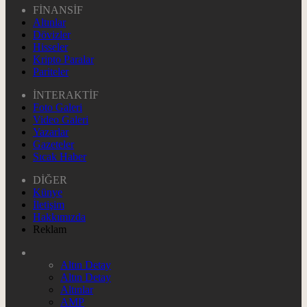
FİNANSİF
Altınlar
Dövizler
Hisseler
Kripto Paralar
Pariteler
İNTERAKTİF
Foto Galeri
Video Galeri
Yazarlar
Gazeteler
Sıcak Haber
DİĞER
Künye
İletişim
Hakkımızda
Reklam
Altın Detay
Altın Detay
Altınlar
AMP