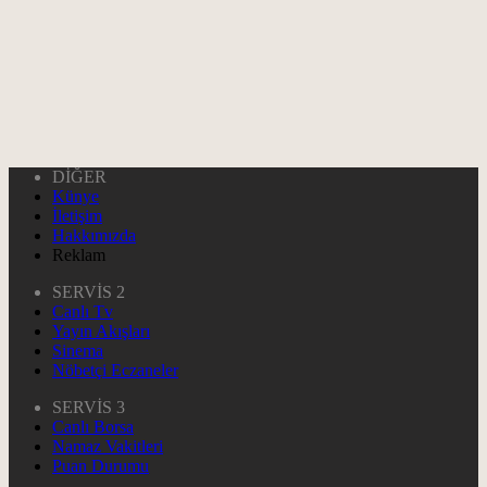
DİĞER
Künye
İletişim
Hakkımızda
Reklam
SERVİS 2
Canlı Tv
Yayın Akışları
Sinema
Nöbetçi Eczaneler
SERVİS 3
Canlı Borsa
Namaz Vakitleri
Puan Durumu