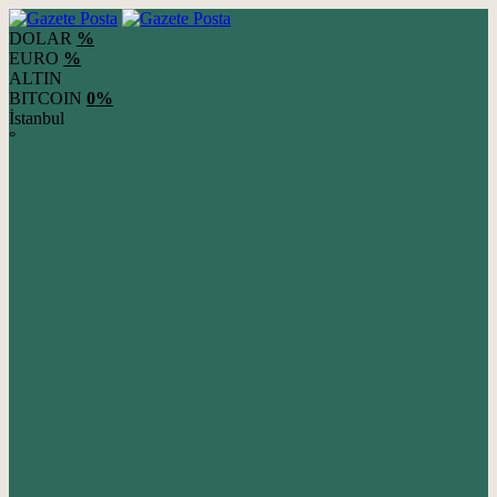
DOLAR
%
EURO
%
ALTIN
BITCOIN
0%
İstanbul
°