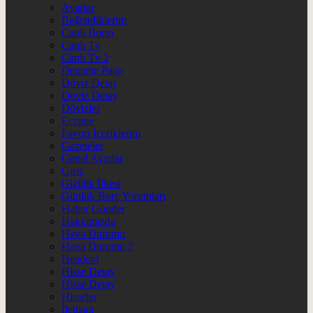
Ayarlar
Beğendiklerim
Canlı Borsa
Canlı Tv
Canlı Tv 2
Deneme Page
Döviz Detay
Döviz Detay
Dövizler
Eczane
Favori İçeriklerim
Gazeteler
Genel Ayarlar
Giriş
Gizlilik İlkesi
Günlük Burç Yorumları
Haber Gönder
Hakkımızda
Hava Durumu
Hava Durumu 2
Header4
Hisse Detay
Hisse Detay
Hisseler
İletişim