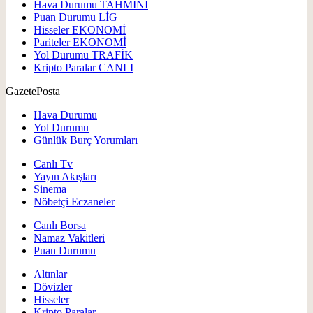
Hava Durumu
TAHMİNİ
Puan Durumu
LİG
Hisseler
EKONOMİ
Pariteler
EKONOMİ
Yol Durumu
TRAFİK
Kripto Paralar
CANLI
GazetePosta
Hava Durumu
Yol Durumu
Günlük Burç Yorumları
Canlı Tv
Yayın Akışları
Sinema
Nöbetçi Eczaneler
Canlı Borsa
Namaz Vakitleri
Puan Durumu
Altınlar
Dövizler
Hisseler
Kripto Paralar