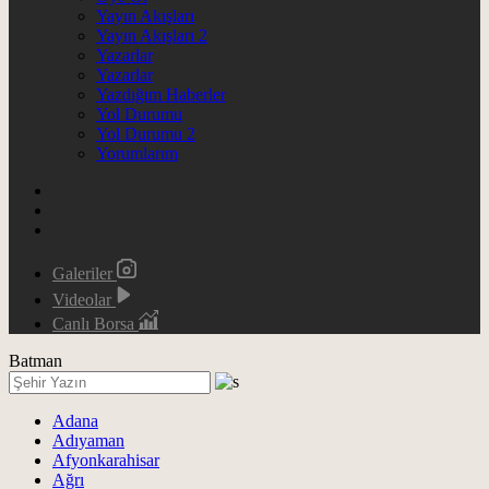
Yayın Akışları
Yayın Akışları 2
Yazarlar
Yazarlar
Yazdığım Haberler
Yol Durumu
Yol Durumu 2
Yorumlarım
Galeriler
Videolar
Canlı Borsa
Batman
Adana
Adıyaman
Afyonkarahisar
Ağrı