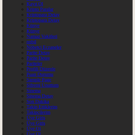
Kayıt Ol
Kripto Paralar
Kriptopara Detay
Kriptopara Detay
Künye
Künye
Namaz Vakitleri
nnbil
Nöbetçi Eczaneler
Parite Detay
Parite Detay
Pariteler
Profili Düzenle
Puan Durumu
Sample Page
Şifremi Unuttum
Sinema
Sinema Detay
Son Dakika
Takip Ettiklerim
Takipçilerim
Üye Giriş
Üye Giriş
Üye Ol
Üye Ol