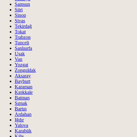
Samsun
Siirt
Sinop
Sivas
Tekirdağ
Tokat
Trabzon
Tunceli
Şanlıurfa
Uşak
Van
Yozgat
Zonguldak
Aksaray
Bayburt
Karaman
Kırıkkale
Batman
Şırnak
Bartın
Ardahan
Iğdır
Yalova
Karabük
Kilis