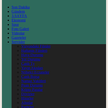
Son Dakika
Gündem
3.SAYFA
Ekonomi
Spor
Foto Galeri
Videolar
Gazeteler
Servisler
Vizyondaki Filmler
Haftanin Filmleri
Hava Durumu
Yol Durumu
Canlı Tv
Yayın Akışları
Nöbetçi Eczaneler
Canlı Borsa
Namaz Vakitleri
Puan Durumu
Kripto Paralar
Dövizler
Hisseler
Altınlar
Pariteler