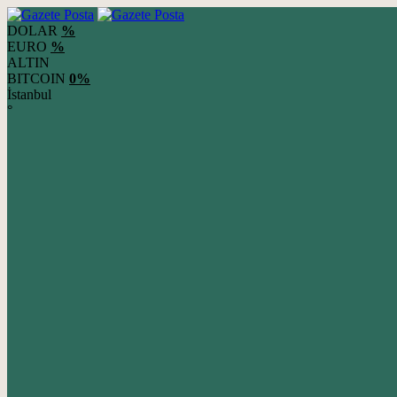
DOLAR
%
EURO
%
ALTIN
BITCOIN
0%
İstanbul
°