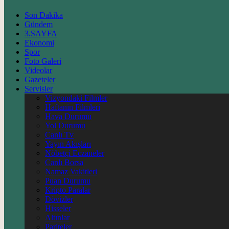
Son Dakika
Gündem
3.SAYFA
Ekonomi
Spor
Foto Galeri
Videolar
Gazeteler
Servisler
Vizyondaki Filmler
Haftanin Filmleri
Hava Durumu
Yol Durumu
Canlı Tv
Yayın Akışları
Nöbetçi Eczaneler
Canlı Borsa
Namaz Vakitleri
Puan Durumu
Kripto Paralar
Dövizler
Hisseler
Altınlar
Pariteler