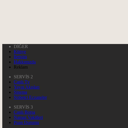
DİĞER
Künye
İletişim
Hakkımızda
Reklam
SERVİS 2
Canlı Tv
Yayın Akışları
Sinema
Nöbetçi Eczaneler
SERVİS 3
Canlı Borsa
Namaz Vakitleri
Puan Durumu