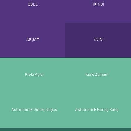
ÖĞLE
İKİNDİ
AKŞAM
YATSI
Kıble Açısı
Kıble Zamanı
Astronomik Güneş Doğuş
Astronomik Güneş Batış