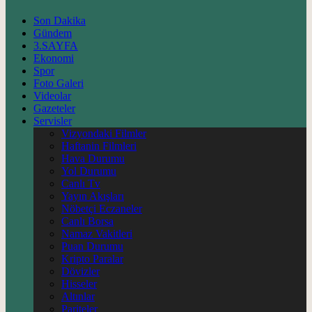
Son Dakika
Gündem
3.SAYFA
Ekonomi
Spor
Foto Galeri
Videolar
Gazeteler
Servisler
Vizyondaki Filmler
Haftanin Filmleri
Hava Durumu
Yol Durumu
Canlı Tv
Yayın Akışları
Nöbetçi Eczaneler
Canlı Borsa
Namaz Vakitleri
Puan Durumu
Kripto Paralar
Dövizler
Hisseler
Altınlar
Pariteler