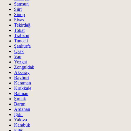
Samsun
Siirt
Sinop
Sivas
Tekirdağ
Tokat
Trabzon
Tunceli
Şanlıurfa
Uşak
Van
Yozgat
Zonguldak
Aksaray
Bayburt
Karaman
Kırıkkale
Batman
Şırnak
Bartın
Ardahan
Iğdır
Yalova
Karabük
Kilis