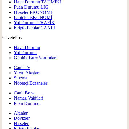
Hava Durumu
TAHMİNİ
Puan Durumu
LİG
Hisseler
EKONOMİ
Pariteler
EKONOMİ
Yol Durumu
TRAFİK
Kripto Paralar
CANLI
GazetePosta
Hava Durumu
Yol Durumu
Günlük Burç Yorumları
Canlı Tv
Yayın Akışları
Sinema
Nöbetçi Eczaneler
Canlı Borsa
Namaz Vakitleri
Puan Durumu
Altınlar
Dövizler
Hisseler
Kripto Paralar