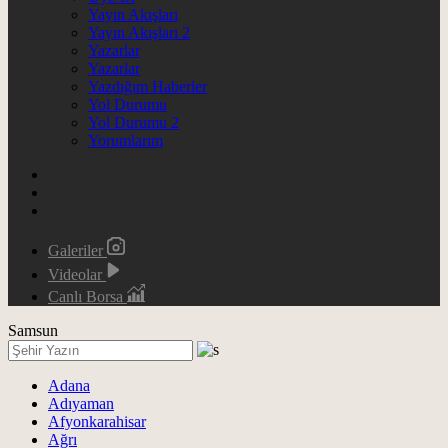
Yayın Akışları
Yayın Akışları 2
Yazarlar
Yazarlar
Yazdığım Haberler
Yol Durumu
Yol Durumu 2
Yorumlarım
Galeriler
Videolar
Canlı Borsa
Samsun
Adana
Adıyaman
Afyonkarahisar
Ağrı