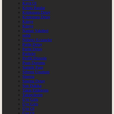
Kayıt Ol
Kripto Paralar
Kriptopara Detay
Kriptopara Detay
Künye
Künye
Namaz Vakitleri
nnbil
Nöbetçi Eczaneler
Parite Detay
Parite Detay
Pariteler
Profili Düzenle
Puan Durumu
Sample Page
Şifremi Unuttum
Sinema
Sinema Detay
Son Dakika
Takip Ettiklerim
Takipçilerim
Üye Giriş
Üye Giriş
Üye Ol
Üye Ol