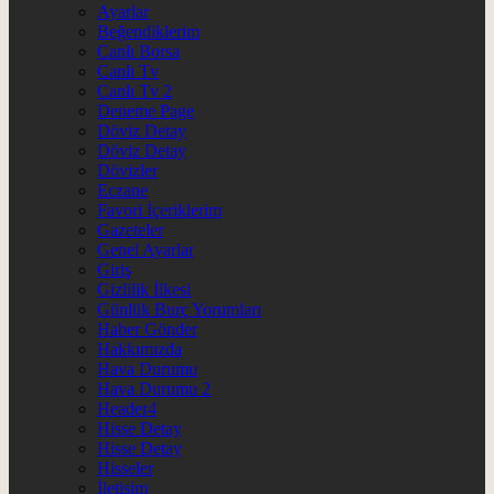
Ayarlar
Beğendiklerim
Canlı Borsa
Canlı Tv
Canlı Tv 2
Deneme Page
Döviz Detay
Döviz Detay
Dövizler
Eczane
Favori İçeriklerim
Gazeteler
Genel Ayarlar
Giriş
Gizlilik İlkesi
Günlük Burç Yorumları
Haber Gönder
Hakkımızda
Hava Durumu
Hava Durumu 2
Header4
Hisse Detay
Hisse Detay
Hisseler
İletişim