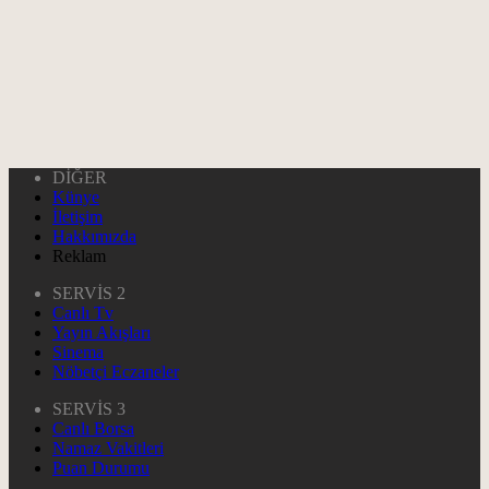
DİĞER
Künye
İletişim
Hakkımızda
Reklam
SERVİS 2
Canlı Tv
Yayın Akışları
Sinema
Nöbetçi Eczaneler
SERVİS 3
Canlı Borsa
Namaz Vakitleri
Puan Durumu