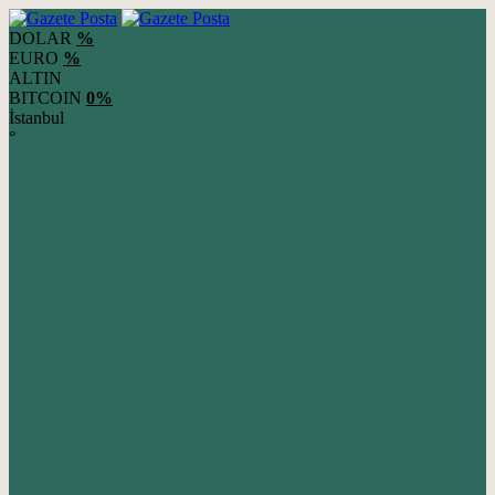
DOLAR
%
EURO
%
ALTIN
BITCOIN
0%
İstanbul
°