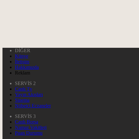
DİĞER
Künye
İletişim
Hakkımızda
Reklam
SERVİS 2
Canlı Tv
Yayın Akışları
Sinema
Nöbetçi Eczaneler
SERVİS 3
Canlı Borsa
Namaz Vakitleri
Puan Durumu