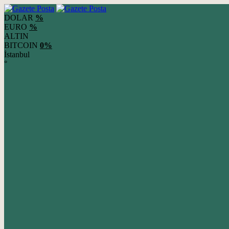
DOLAR
%
EURO
%
ALTIN
BITCOIN
0%
İstanbul
°