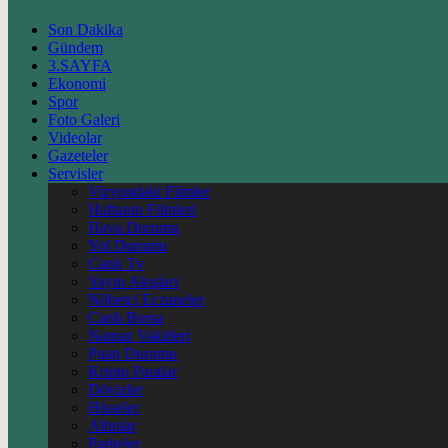
Son Dakika
Gündem
3.SAYFA
Ekonomi
Spor
Foto Galeri
Videolar
Gazeteler
Servisler
Vizyondaki Filmler
Haftanin Filmleri
Hava Durumu
Yol Durumu
Canlı Tv
Yayın Akışları
Nöbetçi Eczaneler
Canlı Borsa
Namaz Vakitleri
Puan Durumu
Kripto Paralar
Dövizler
Hisseler
Altınlar
Pariteler