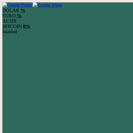
DOLAR
%
EURO
%
ALTIN
BITCOIN
0%
İstanbul
°