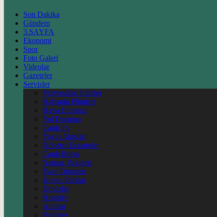
Son Dakika
Gündem
3.SAYFA
Ekonomi
Spor
Foto Galeri
Videolar
Gazeteler
Servisler
Vizyondaki Filmler
Haftanin Filmleri
Hava Durumu
Yol Durumu
Canlı Tv
Yayın Akışları
Nöbetçi Eczaneler
Canlı Borsa
Namaz Vakitleri
Puan Durumu
Kripto Paralar
Dövizler
Hisseler
Altınlar
Pariteler