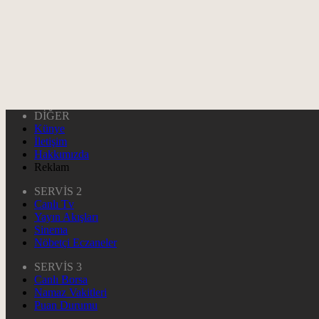
DİĞER
Künye
İletişim
Hakkımızda
Reklam
SERVİS 2
Canlı Tv
Yayın Akışları
Sinema
Nöbetçi Eczaneler
SERVİS 3
Canlı Borsa
Namaz Vakitleri
Puan Durumu