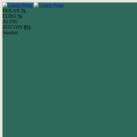
DOLAR
%
EURO
%
ALTIN
BITCOIN
0%
İstanbul
°