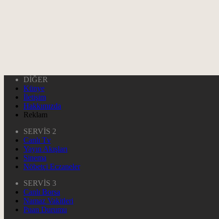
DİĞER
Künye
İletişim
Hakkımızda
Reklam
SERVİS 2
Canlı Tv
Yayın Akışları
Sinema
Nöbetçi Eczaneler
SERVİS 3
Canlı Borsa
Namaz Vakitleri
Puan Durumu