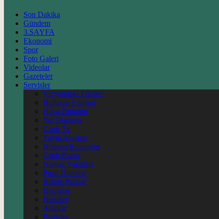
Son Dakika
Gündem
3.SAYFA
Ekonomi
Spor
Foto Galeri
Videolar
Gazeteler
Servisler
Vizyondaki Filmler
Haftanin Filmleri
Hava Durumu
Yol Durumu
Canlı Tv
Yayın Akışları
Nöbetçi Eczaneler
Canlı Borsa
Namaz Vakitleri
Puan Durumu
Kripto Paralar
Dövizler
Hisseler
Altınlar
Pariteler