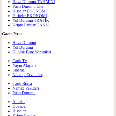
Hava Durumu
TAHMİNİ
Puan Durumu
LİG
Hisseler
EKONOMİ
Pariteler
EKONOMİ
Yol Durumu
TRAFİK
Kripto Paralar
CANLI
GazetePosta
Hava Durumu
Yol Durumu
Günlük Burç Yorumları
Canlı Tv
Yayın Akışları
Sinema
Nöbetçi Eczaneler
Canlı Borsa
Namaz Vakitleri
Puan Durumu
Altınlar
Dövizler
Hisseler
Kripto Paralar