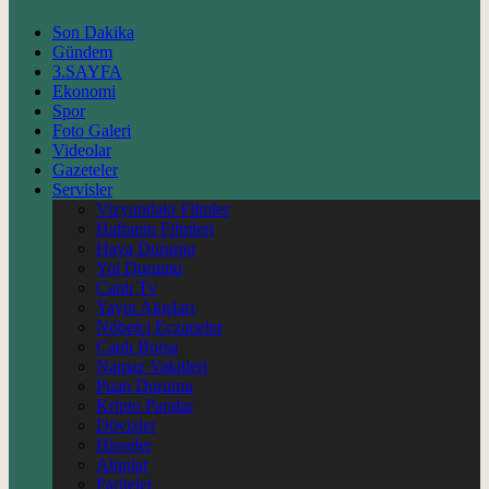
Son Dakika
Gündem
3.SAYFA
Ekonomi
Spor
Foto Galeri
Videolar
Gazeteler
Servisler
Vizyondaki Filmler
Haftanin Filmleri
Hava Durumu
Yol Durumu
Canlı Tv
Yayın Akışları
Nöbetçi Eczaneler
Canlı Borsa
Namaz Vakitleri
Puan Durumu
Kripto Paralar
Dövizler
Hisseler
Altınlar
Pariteler