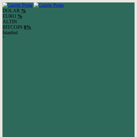
DOLAR
%
EURO
%
ALTIN
BITCOIN
0%
İstanbul
°