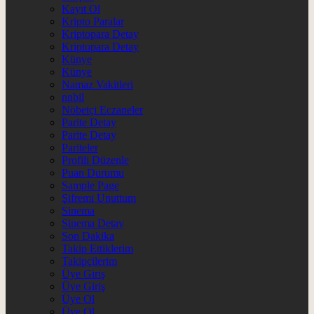
Kayıt Ol
Kripto Paralar
Kriptopara Detay
Kriptopara Detay
Künye
Künye
Namaz Vakitleri
nnbil
Nöbetçi Eczaneler
Parite Detay
Parite Detay
Pariteler
Profili Düzenle
Puan Durumu
Sample Page
Şifremi Unuttum
Sinema
Sinema Detay
Son Dakika
Takip Ettiklerim
Takipçilerim
Üye Giriş
Üye Giriş
Üye Ol
Üye Ol