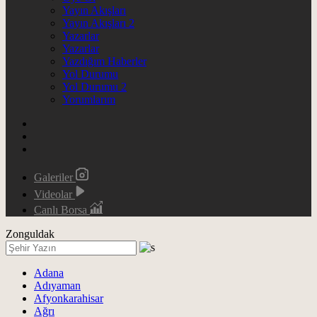
Yayın Akışları
Yayın Akışları 2
Yazarlar
Yazarlar
Yazdığım Haberler
Yol Durumu
Yol Durumu 2
Yorumlarım
Galeriler
Videolar
Canlı Borsa
Zonguldak
Adana
Adıyaman
Afyonkarahisar
Ağrı