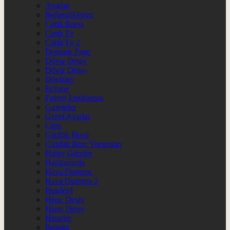
Ayarlar
Beğendiklerim
Canlı Borsa
Canlı Tv
Canlı Tv 2
Deneme Page
Döviz Detay
Döviz Detay
Dövizler
Eczane
Favori İçeriklerim
Gazeteler
Genel Ayarlar
Giriş
Gizlilik İlkesi
Günlük Burç Yorumları
Haber Gönder
Hakkımızda
Hava Durumu
Hava Durumu 2
Header4
Hisse Detay
Hisse Detay
Hisseler
İletişim