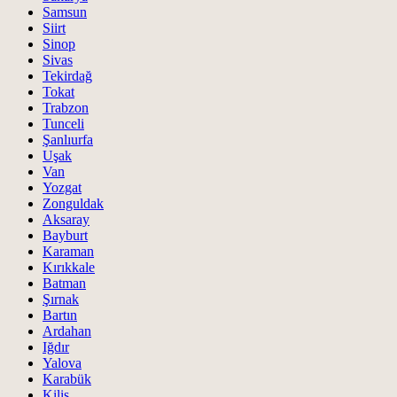
Samsun
Siirt
Sinop
Sivas
Tekirdağ
Tokat
Trabzon
Tunceli
Şanlıurfa
Uşak
Van
Yozgat
Zonguldak
Aksaray
Bayburt
Karaman
Kırıkkale
Batman
Şırnak
Bartın
Ardahan
Iğdır
Yalova
Karabük
Kilis