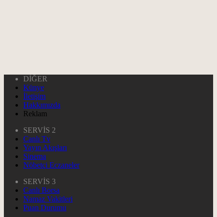
DİĞER
Künye
İletişim
Hakkımızda
Reklam
SERVİS 2
Canlı Tv
Yayın Akışları
Sinema
Nöbetçi Eczaneler
SERVİS 3
Canlı Borsa
Namaz Vakitleri
Puan Durumu