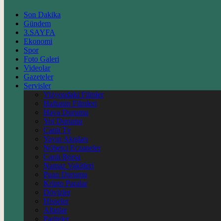
Son Dakika
Gündem
3.SAYFA
Ekonomi
Spor
Foto Galeri
Videolar
Gazeteler
Servisler
Vizyondaki Filmler
Haftanin Filmleri
Hava Durumu
Yol Durumu
Canlı Tv
Yayın Akışları
Nöbetçi Eczaneler
Canlı Borsa
Namaz Vakitleri
Puan Durumu
Kripto Paralar
Dövizler
Hisseler
Altınlar
Pariteler