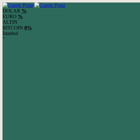
DOLAR
%
EURO
%
ALTIN
BITCOIN
0%
İstanbul
°