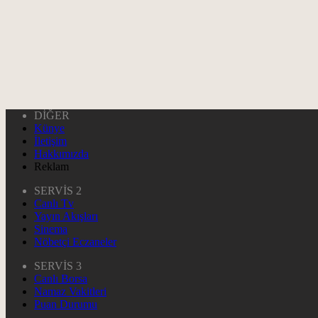
DİĞER
Künye
İletişim
Hakkımızda
Reklam
SERVİS 2
Canlı Tv
Yayın Akışları
Sinema
Nöbetçi Eczaneler
SERVİS 3
Canlı Borsa
Namaz Vakitleri
Puan Durumu