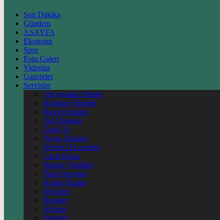
Son Dakika
Gündem
3.SAYFA
Ekonomi
Spor
Foto Galeri
Videolar
Gazeteler
Servisler
Vizyondaki Filmler
Haftanin Filmleri
Hava Durumu
Yol Durumu
Canlı Tv
Yayın Akışları
Nöbetçi Eczaneler
Canlı Borsa
Namaz Vakitleri
Puan Durumu
Kripto Paralar
Dövizler
Hisseler
Altınlar
Pariteler