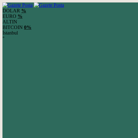
DOLAR
%
EURO
%
ALTIN
BITCOIN
0%
İstanbul
°