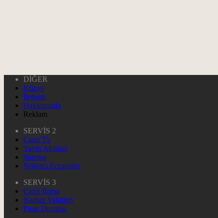
DİĞER
Künye
İletişim
Hakkımızda
Reklam
SERVİS 2
Canlı Tv
Yayın Akışları
Sinema
Nöbetçi Eczaneler
SERVİS 3
Canlı Borsa
Namaz Vakitleri
Puan Durumu