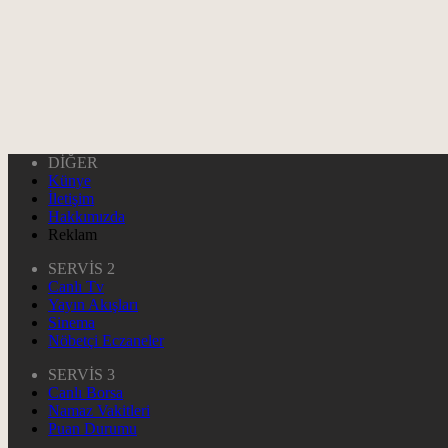
DİĞER
Künye
İletişim
Hakkımızda
Reklam
SERVİS 2
Canlı Tv
Yayın Akışları
Sinema
Nöbetçi Eczaneler
SERVİS 3
Canlı Borsa
Namaz Vakitleri
Puan Durumu