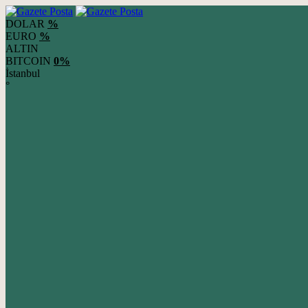
DOLAR
%
EURO
%
ALTIN
BITCOIN
0%
İstanbul
°