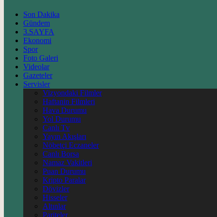
Son Dakika
Gündem
3.SAYFA
Ekonomi
Spor
Foto Galeri
Videolar
Gazeteler
Servisler
Vizyondaki Filmler
Haftanin Filmleri
Hava Durumu
Yol Durumu
Canlı Tv
Yayın Akışları
Nöbetçi Eczaneler
Canlı Borsa
Namaz Vakitleri
Puan Durumu
Kripto Paralar
Dövizler
Hisseler
Altınlar
Pariteler