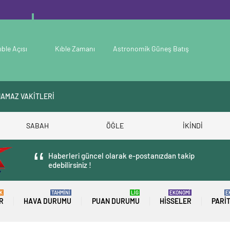
ıble Açısı
Kıble Zamanı
Astronomik Güneş Batış
NAMAZ VAKİTLERİ
SABAH
ÖĞLE
İKİNDİ
Haberleri güncel olarak e-postanızdan takip
edebilirsiniz !
K
TAHMİNİ
LİG
EKONOMİ
E
R
HAVA DURUMU
PUAN DURUMU
HISSELER
PARI