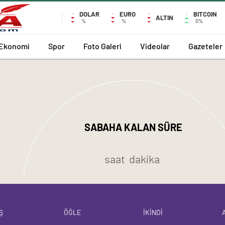
DOLAR
EURO
BITCOIN
ALTIN
%
%
0%
Ekonomi
Spor
Foto Galeri
Videolar
Gazeteler
SABAHA KALAN SÜRE
saat
dakika
Ş
ÖĞLE
İKİNDİ