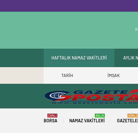
K
HAFTALIK NAMAZ VAKİTLERİ
AYLIK 
TARİH
İMSAK
CANLI
ANLIK
GÜNLÜ
BORSA
NAMAZ VAKITLERI
GAZETELE