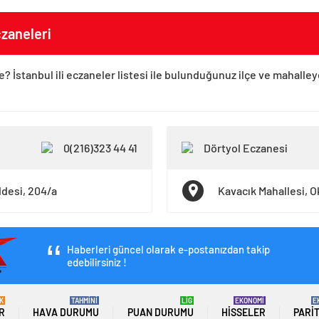
zaneleri
e? İstanbul ili eczaneler listesi ile bulunduğunuz ilçe ve mahalle
0(216)323 44 41
Dörtyol Eczanesi
ddesi, 204/a
Kavacık Mahallesi, O
Haberleri güncel olarak e-postanızdan takip
edebilirsiniz !
K
TAHMİNİ
LİG
EKONOMİ
E
R
HAVA DURUMU
PUAN DURUMU
HISSELER
PARI