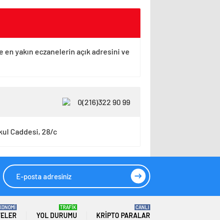
ye en yakın eczanelerin açık adresini ve
0(216)322 90 99
kul Caddesi, 28/c
KONOMİ
TRAFİK
CANLI
TELER
YOL DURUMU
KRIPTO PARALAR