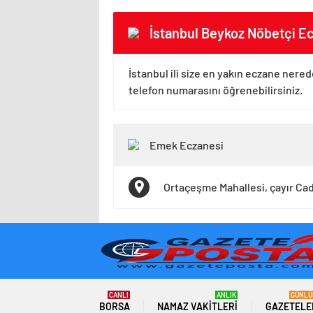
İstanbul Beykoz Nöbetçi Ec
İstanbul ili size en yakın eczane nered
telefon numarasını öğrenebilirsiniz.
Emek Eczanesi
Ortaçeşme Mahallesi, çayır Ca
CANLI
ANLIK
GÜNLÜ
BORSA
NAMAZ VAKITLERI
GAZETELE