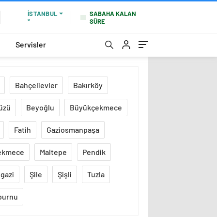
SABAHA KALAN
İSTANBUL
SÜRE
°
Servisler
Bahçelievler
Bakırköy
üzü
Beyoğlu
Büyükçekmece
Fatih
Gaziosmanpaşa
ekmece
Maltepe
Pendik
gazi
Şile
Şişli
Tuzla
burnu