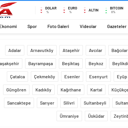
DOLAR
EURO
BITCOIN
ALTIN
%
%
0%
Ekonomi
Spor
Foto Galeri
Videolar
Gazeteler
Adalar
Arnavutköy
Ataşehir
Avcılar
Bağcılar
aşakşehir
Bayrampaşa
Beşiktaş
Beykoz
Beylikd
Çatalca
Çekmeköy
Esenler
Esenyurt
Eyüp
Güngören
Kadıköy
Kağıthane
Kartal
Küçükç
Sancaktepe
Sarıyer
Silivri
Sultanbeyli
Sultan
Ümraniye
Üsküdar
Zeytin