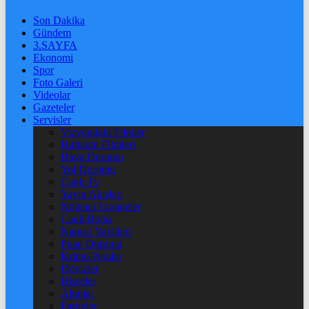
Son Dakika
Gündem
3.SAYFA
Ekonomi
Spor
Foto Galeri
Videolar
Gazeteler
Servisler
Vizyondaki Filmler
Haftanin Filmleri
Hava Durumu
Yol Durumu
Canlı Tv
Yayın Akışları
Nöbetçi Eczaneler
Canlı Borsa
Namaz Vakitleri
Puan Durumu
Kripto Paralar
Dövizler
Hisseler
Altınlar
Pariteler