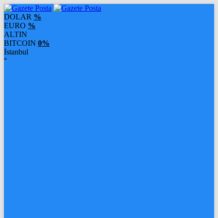
DOLAR
%
EURO
%
ALTIN
BITCOIN
0%
İstanbul
°