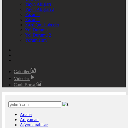
Yayın Akışları
Yayın Akışları 2
Yazarlar
Yazarlar
Yazdığım Haberler
Yol Durumu
Yol Durumu 2
Yorumlarım
Galeriler
Videolar
Canlı Borsa
Adana
Adıyaman
Afyonkarahisar