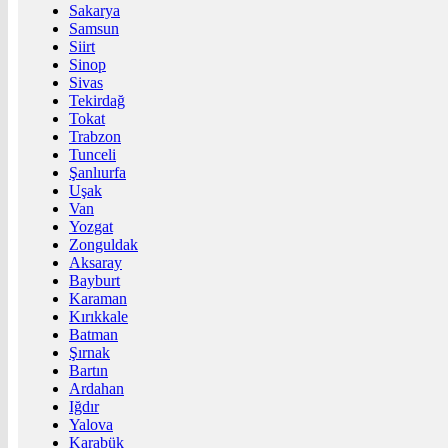
Sakarya
Samsun
Siirt
Sinop
Sivas
Tekirdağ
Tokat
Trabzon
Tunceli
Şanlıurfa
Uşak
Van
Yozgat
Zonguldak
Aksaray
Bayburt
Karaman
Kırıkkale
Batman
Şırnak
Bartın
Ardahan
Iğdır
Yalova
Karabük