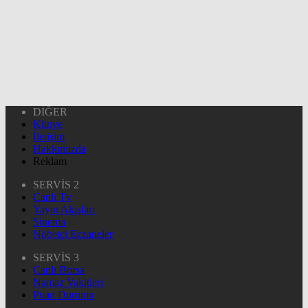
DİĞER
Künye
İletişim
Hakkımızda
Reklam
SERVİS 2
Canlı Tv
Yayın Akışları
Sinema
Nöbetçi Eczaneler
SERVİS 3
Canlı Borsa
Namaz Vakitleri
Puan Durumu