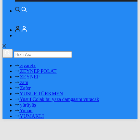
ziyaretx
ZEYNEP POLAT
ZEYNEP
zam
Zafer
YUSUF TÜRKMEN
Yusuf Çolak bu yaza damgasını vuracak
yürüyüş
Yunan
YUMAKLI