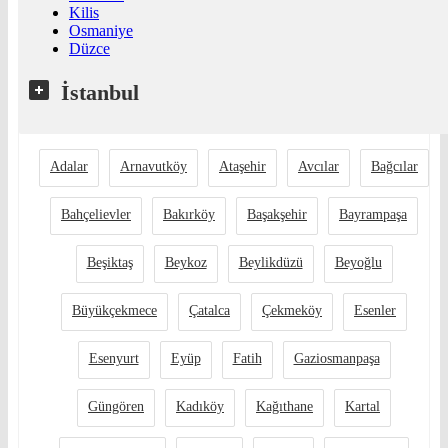
Kilis
Osmaniye
Düzce
İstanbul
Adalar
Arnavutköy
Ataşehir
Avcılar
Bağcılar
Bahçelievler
Bakırköy
Başakşehir
Bayrampaşa
Beşiktaş
Beykoz
Beylikdüzü
Beyoğlu
Büyükçekmece
Çatalca
Çekmeköy
Esenler
Esenyurt
Eyüp
Fatih
Gaziosmanpaşa
Güngören
Kadıköy
Kağıthane
Kartal