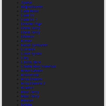
Ayarlar
Beğendiklerim
Canlı Borsa
Canlı Tv
Canlı Tv 2
Deneme Page
Döviz Detay
Döviz Detay
Dövizler
Eczane
Favori İçeriklerim
Gazeteler
Genel Ayarlar
Giriş
Gizlilik İlkesi
Günlük Burç Yorumları
Haber Gönder
Hakkımızda
Hava Durumu
Hava Durumu 2
Header4
Hisse Detay
Hisse Detay
Hisseler
İletişim