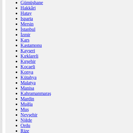
Gümüşhane
Hakkâri
Hatay
Isparta
Mersin
İstanbul
İzmir
Kars
Kastamonu
Kayseri
Kırklareli
Kırşehir
Kocaeli
Konya
Kütahya
Malatya
Manisa
Kahramanmaraş
Mardin
Muğla
Muş
Nevşehir
Niğde
Ordu
Rize