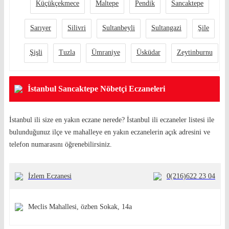
Küçükçekmece
Maltepe
Pendik
Sancaktepe
Sarıyer
Silivri
Sultanbeyli
Sultangazi
Şile
Şişli
Tuzla
Ümraniye
Üsküdar
Zeytinburnu
İstanbul Sancaktepe Nöbetçi Eczaneleri
İstanbul ili size en yakın eczane nerede? İstanbul ili eczaneler listesi ile
bulunduğunuz ilçe ve mahalleye en yakın eczanelerin açık adresini ve
telefon numarasını öğrenebilirsiniz.
İzlem Eczanesi
0(216)622 23 04
Meclis Mahallesi, özben Sokak, 14a