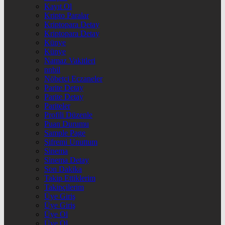
Kayıt Ol
Kripto Paralar
Kriptopara Detay
Kriptopara Detay
Künye
Künye
Namaz Vakitleri
nnbil
Nöbetçi Eczaneler
Parite Detay
Parite Detay
Pariteler
Profili Düzenle
Puan Durumu
Sample Page
Şifremi Unuttum
Sinema
Sinema Detay
Son Dakika
Takip Ettiklerim
Takipçilerim
Üye Giriş
Üye Giriş
Üye Ol
Üye Ol