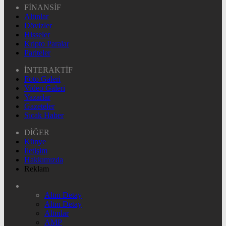
FİNANSİF
Altınlar
Dövizler
Hisseler
Kripto Paralar
Pariteler
İNTERAKTİF
Foto Galeri
Video Galeri
Yazarlar
Gazeteler
Sıcak Haber
DİĞER
Künye
İletişim
Hakkımızda
Reklam
Altın Detay
Altın Detay
Altınlar
AMP