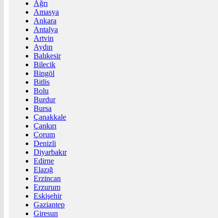
Ağrı
Amasya
Ankara
Antalya
Artvin
Aydın
Balıkesir
Bilecik
Bingöl
Bitlis
Bolu
Burdur
Bursa
Çanakkale
Çankırı
Çorum
Denizli
Diyarbakır
Edirne
Elazığ
Erzincan
Erzurum
Eskişehir
Gaziantep
Giresun