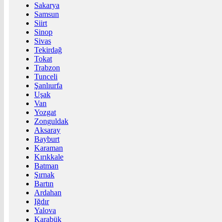
Sakarya
Samsun
Siirt
Sinop
Sivas
Tekirdağ
Tokat
Trabzon
Tunceli
Şanlıurfa
Uşak
Van
Yozgat
Zonguldak
Aksaray
Bayburt
Karaman
Kırıkkale
Batman
Şırnak
Bartın
Ardahan
Iğdır
Yalova
Karabük