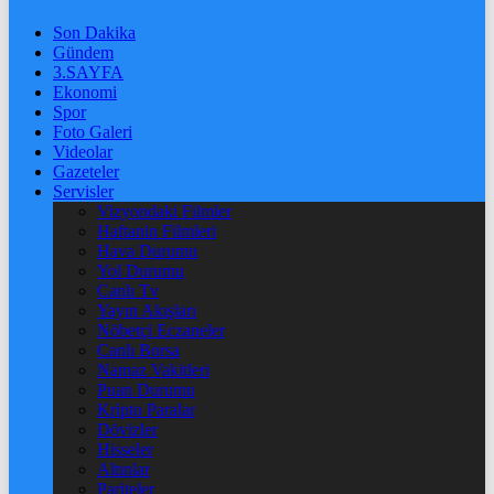
Son Dakika
Gündem
3.SAYFA
Ekonomi
Spor
Foto Galeri
Videolar
Gazeteler
Servisler
Vizyondaki Filmler
Haftanin Filmleri
Hava Durumu
Yol Durumu
Canlı Tv
Yayın Akışları
Nöbetçi Eczaneler
Canlı Borsa
Namaz Vakitleri
Puan Durumu
Kripto Paralar
Dövizler
Hisseler
Altınlar
Pariteler