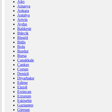
Ağrı
Amasya
Ankara
Antalya
Artvin
Aydın
Balıkesir
Bilecik
Bingöl
Bitlis
Bolu
Burdur
Bursa
Çanakkale
Çankırı
Çorum
Denizli
Diyarbakır
Edirne
Elazığ
Erzincan
Erzurum
Eskişehir
Gaziantep
Giresun