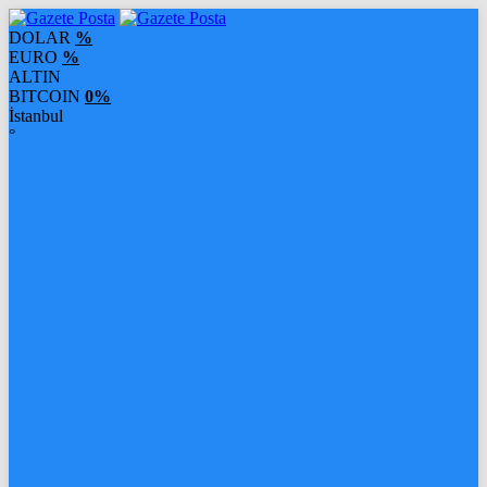
DOLAR
%
EURO
%
ALTIN
BITCOIN
0%
İstanbul
°