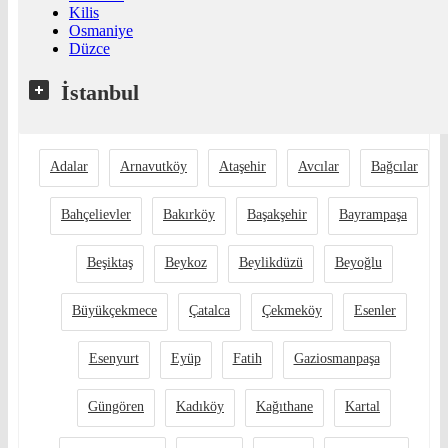
Kilis
Osmaniye
Düzce
İstanbul
Adalar
Arnavutköy
Ataşehir
Avcılar
Bağcılar
Bahçelievler
Bakırköy
Başakşehir
Bayrampaşa
Beşiktaş
Beykoz
Beylikdüzü
Beyoğlu
Büyükçekmece
Çatalca
Çekmeköy
Esenler
Esenyurt
Eyüp
Fatih
Gaziosmanpaşa
Güngören
Kadıköy
Kağıthane
Kartal