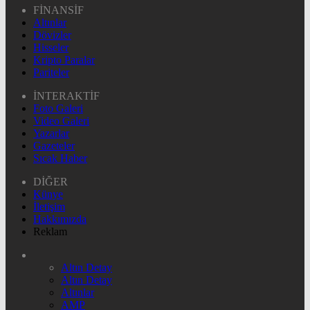
FİNANSİF
Altınlar
Dövizler
Hisseler
Kripto Paralar
Pariteler
İNTERAKTİF
Foto Galeri
Video Galeri
Yazarlar
Gazeteler
Sıcak Haber
DİĞER
Künye
İletişim
Hakkımızda
Reklam
Altın Detay
Altın Detay
Altınlar
AMP