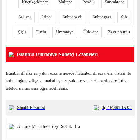
Küçükçekmece
Maltepe
Pendik
Sancaktepe
Sarıyer
Silivri
Sultanbeyli
Sultangazi
Şile
Şişli
Tuzla
Ümraniye
Üsküdar
Zeytinburnu
İstanbul Umraniye Nöbetçi Eczaneleri
İstanbul ili size en yakın eczane nerede? İstanbul ili eczaneler listesi ile
bulunduğunuz ilçe ve mahalleye en yakın eczanelerin açık adresini ve
telefon numarasını öğrenebilirsiniz.
Sipahi Eczanesi
0(216)461 15 92
Atatürk Mahallesi, Yeşil Sokak, 1-a