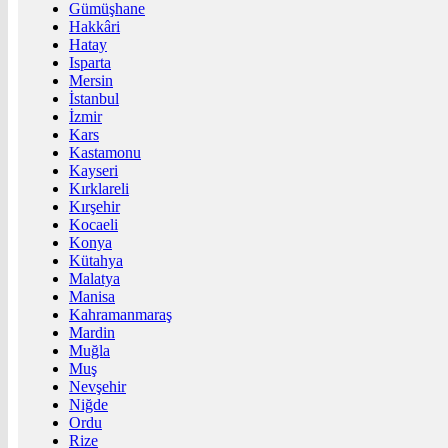
Gümüşhane
Hakkâri
Hatay
Isparta
Mersin
İstanbul
İzmir
Kars
Kastamonu
Kayseri
Kırklareli
Kırşehir
Kocaeli
Konya
Kütahya
Malatya
Manisa
Kahramanmaraş
Mardin
Muğla
Muş
Nevşehir
Niğde
Ordu
Rize