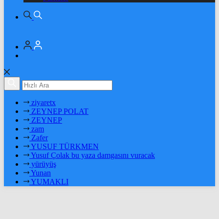
ziyaretx
ZEYNEP POLAT
ZEYNEP
zam
Zafer
YUSUF TÜRKMEN
Yusuf Çolak bu yaza damgasını vuracak
yürüyüş
Yunan
YUMAKLI