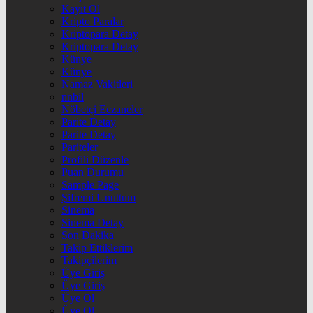
Kayıt Ol
Kripto Paralar
Kriptopara Detay
Kriptopara Detay
Künye
Künye
Namaz Vakitleri
nnbil
Nöbetçi Eczaneler
Parite Detay
Parite Detay
Pariteler
Profili Düzenle
Puan Durumu
Sample Page
Şifremi Unuttum
Sinema
Sinema Detay
Son Dakika
Takip Ettiklerim
Takipçilerim
Üye Giriş
Üye Giriş
Üye Ol
Üye Ol