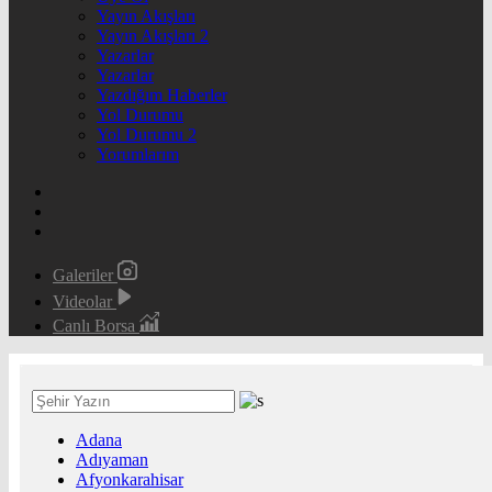
Yayın Akışları
Yayın Akışları 2
Yazarlar
Yazarlar
Yazdığım Haberler
Yol Durumu
Yol Durumu 2
Yorumlarım
Galeriler
Videolar
Canlı Borsa
Adana
Adıyaman
Afyonkarahisar