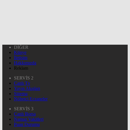
DİĞER
Künye
İletişim
Hakkımızda
Reklam
SERVİS 2
Canlı Tv
Yayın Akışları
Sinema
Nöbetçi Eczaneler
SERVİS 3
Canlı Borsa
Namaz Vakitleri
Puan Durumu