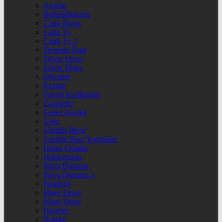
Ayarlar
Beğendiklerim
Canlı Borsa
Canlı Tv
Canlı Tv 2
Deneme Page
Döviz Detay
Döviz Detay
Dövizler
Eczane
Favori İçeriklerim
Gazeteler
Genel Ayarlar
Giriş
Gizlilik İlkesi
Günlük Burç Yorumları
Haber Gönder
Hakkımızda
Hava Durumu
Hava Durumu 2
Header4
Hisse Detay
Hisse Detay
Hisseler
İletişim