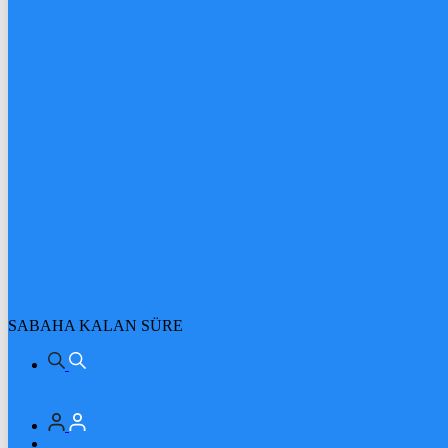
SABAHA KALAN SÜRE