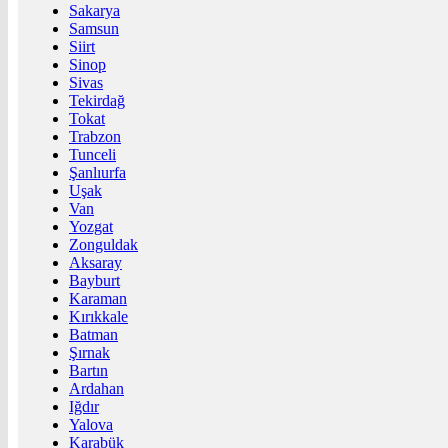
Sakarya
Samsun
Siirt
Sinop
Sivas
Tekirdağ
Tokat
Trabzon
Tunceli
Şanlıurfa
Uşak
Van
Yozgat
Zonguldak
Aksaray
Bayburt
Karaman
Kırıkkale
Batman
Şırnak
Bartın
Ardahan
Iğdır
Yalova
Karabük