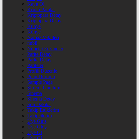
Kayıt Ol
Kripto Paralar
Kriptopara Detay
Kriptopara Detay
Künye
Künye
Namaz Vakitleri
nnbil
Nöbetçi Eczaneler
Parite Detay
Parite Detay
Pariteler
Profili Düzenle
Puan Durumu
Sample Page
Şifremi Unuttum
Sinema
Sinema Detay
Son Dakika
Takip Ettiklerim
Takipçilerim
Üye Giriş
Üye Giriş
Üye Ol
Üye Ol