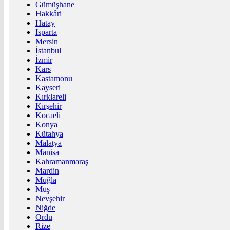
Gümüşhane
Hakkâri
Hatay
Isparta
Mersin
İstanbul
İzmir
Kars
Kastamonu
Kayseri
Kırklareli
Kırşehir
Kocaeli
Konya
Kütahya
Malatya
Manisa
Kahramanmaraş
Mardin
Muğla
Muş
Nevşehir
Niğde
Ordu
Rize