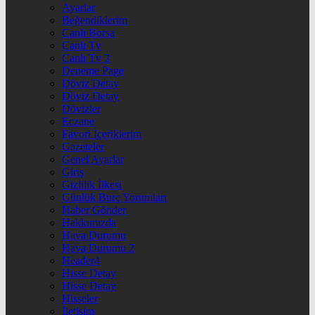
Ayarlar
Beğendiklerim
Canlı Borsa
Canlı Tv
Canlı Tv 2
Deneme Page
Döviz Detay
Döviz Detay
Dövizler
Eczane
Favori İçeriklerim
Gazeteler
Genel Ayarlar
Giriş
Gizlilik İlkesi
Günlük Burç Yorumları
Haber Gönder
Hakkımızda
Hava Durumu
Hava Durumu 2
Header4
Hisse Detay
Hisse Detay
Hisseler
İletişim