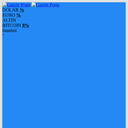
DOLAR
%
EURO
%
ALTIN
BITCOIN
0%
İstanbul
°