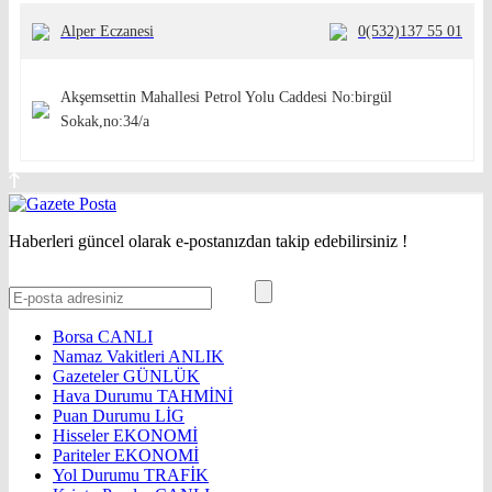
Alper Eczanesi
0(532)137 55 01
Akşemsettin Mahallesi Petrol Yolu Caddesi No:birgül
Sokak,no:34/a
Haberleri güncel olarak e-postanızdan takip edebilirsiniz !
Borsa
CANLI
Namaz Vakitleri
ANLIK
Gazeteler
GÜNLÜK
Hava Durumu
TAHMİNİ
Puan Durumu
LİG
Hisseler
EKONOMİ
Pariteler
EKONOMİ
Yol Durumu
TRAFİK