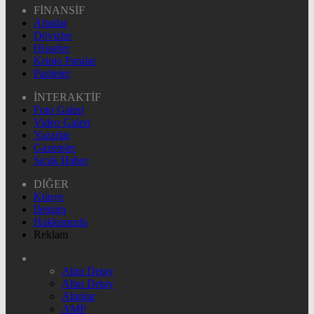
FİNANSİF
Altınlar
Dövizler
Hisseler
Kripto Paralar
Pariteler
İNTERAKTİF
Foto Galeri
Video Galeri
Yazarlar
Gazeteler
Sıcak Haber
DİĞER
Künye
İletişim
Hakkımızda
Reklam
Altın Detay
Altın Detay
Altınlar
AMP