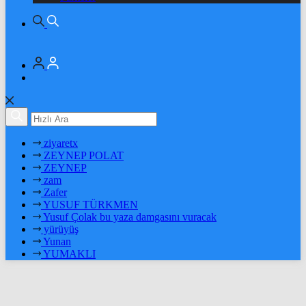
ziyaretx
ZEYNEP POLAT
ZEYNEP
zam
Zafer
YUSUF TÜRKMEN
Yusuf Çolak bu yaza damgasını vuracak
yürüyüş
Yunan
YUMAKLI