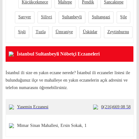
Küçükçekmece
Maltepe
Pendik
Sancaktepe
Sarıyer
Silivri
Sultanbeyli
Sultangazi
Şile
Şişli
Tuzla
Ümraniye
Üsküdar
Zeytinburnu
İstanbul Sultanbeyli Nöbetçi Eczaneleri
İstanbul ili size en yakın eczane nerede? İstanbul ili eczaneler listesi ile
bulunduğunuz ilçe ve mahalleye en yakın eczanelerin açık adresini ve
telefon numarasını öğrenebilirsiniz.
Yasemin Eczanesi
0(216)669 08 58
Mimar Sinan Mahallesi, Ersin Sokak, 1