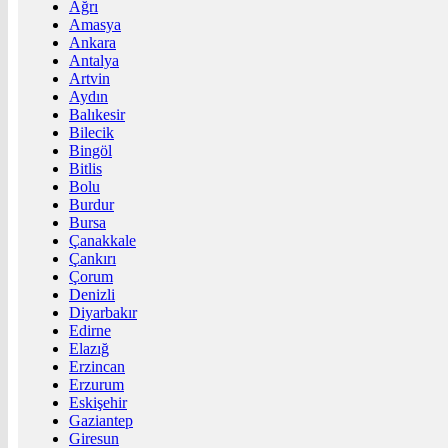
Ağrı
Amasya
Ankara
Antalya
Artvin
Aydın
Balıkesir
Bilecik
Bingöl
Bitlis
Bolu
Burdur
Bursa
Çanakkale
Çankırı
Çorum
Denizli
Diyarbakır
Edirne
Elazığ
Erzincan
Erzurum
Eskişehir
Gaziantep
Giresun