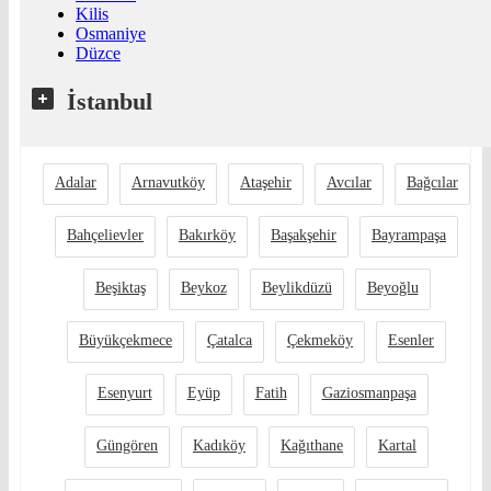
Kilis
Osmaniye
Düzce
İstanbul
Adalar
Arnavutköy
Ataşehir
Avcılar
Bağcılar
Bahçelievler
Bakırköy
Başakşehir
Bayrampaşa
Beşiktaş
Beykoz
Beylikdüzü
Beyoğlu
Büyükçekmece
Çatalca
Çekmeköy
Esenler
Esenyurt
Eyüp
Fatih
Gaziosmanpaşa
Güngören
Kadıköy
Kağıthane
Kartal