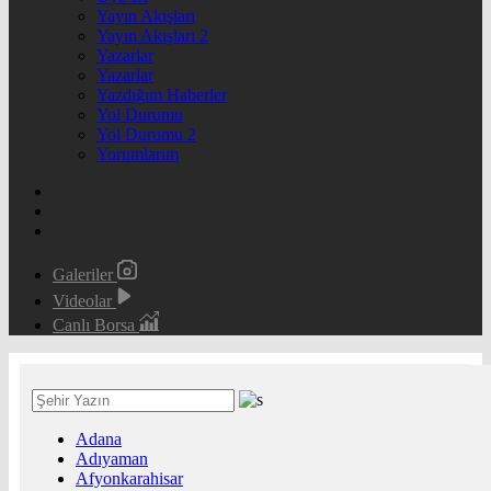
Yayın Akışları
Yayın Akışları 2
Yazarlar
Yazarlar
Yazdığım Haberler
Yol Durumu
Yol Durumu 2
Yorumlarım
Galeriler
Videolar
Canlı Borsa
Adana
Adıyaman
Afyonkarahisar