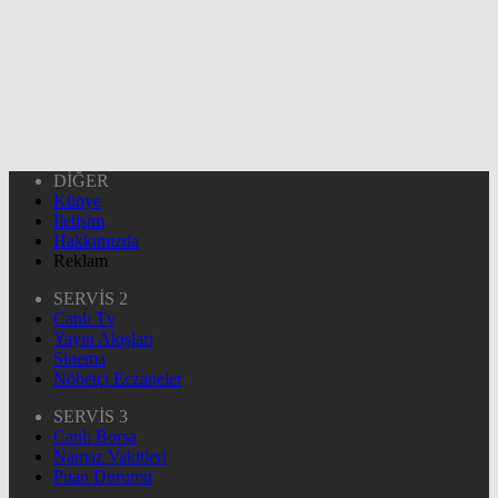
DİĞER
Künye
İletişim
Hakkımızda
Reklam
SERVİS 2
Canlı Tv
Yayın Akışları
Sinema
Nöbetçi Eczaneler
SERVİS 3
Canlı Borsa
Namaz Vakitleri
Puan Durumu