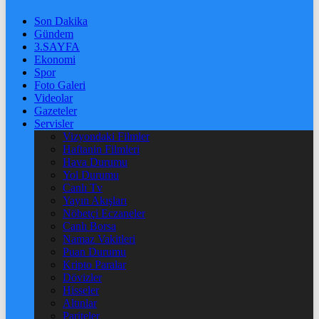
Son Dakika
Gündem
3.SAYFA
Ekonomi
Spor
Foto Galeri
Videolar
Gazeteler
Servisler
Vizyondaki Filmler
Haftanin Filmleri
Hava Durumu
Yol Durumu
Canlı Tv
Yayın Akışları
Nöbetçi Eczaneler
Canlı Borsa
Namaz Vakitleri
Puan Durumu
Kripto Paralar
Dövizler
Hisseler
Altınlar
Pariteler