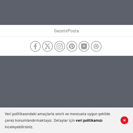
GazetePosta
Veri politikasındaki amaçlarla sınırlı ve mevzuata uygun şekilde
çerez konumlandırmaktayız. Detaylar için
veri politikamızı
inceleyebilirsiniz.