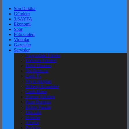
Son Dakika
Gündem
3.SAYFA
Ekonomi
Spor
Foto Galeri
Videolar
Gazeteler
Servisler
Vizyondaki Filmler
Haftanin Filmleri
Hava Durumu
Yol Durumu
Canlı Tv
Yayın Akışları
Nöbetçi Eczaneler
Canlı Borsa
Namaz Vakitleri
Puan Durumu
Kripto Paralar
Dövizler
Hisseler
Altınlar
Pariteler