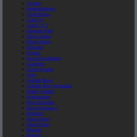
Ayarlar
Beğendiklerim
Canlı Borsa
Canlı Tv
Canlı Tv 2
Deneme Page
Döviz Detay
Döviz Detay
Dövizler
Eczane
Favori İçeriklerim
Gazeteler
Genel Ayarlar
Giriş
Gizlilik İlkesi
Günlük Burç Yorumları
Haber Gönder
Hakkımızda
Hava Durumu
Hava Durumu 2
Header4
Hisse Detay
Hisse Detay
Hisseler
İletişim