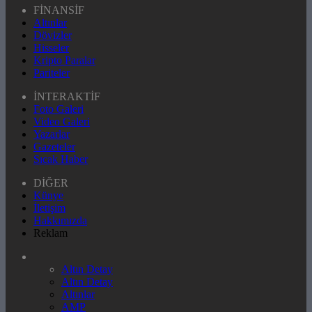
FİNANSİF
Altınlar
Dövizler
Hisseler
Kripto Paralar
Pariteler
İNTERAKTİF
Foto Galeri
Video Galeri
Yazarlar
Gazeteler
Sıcak Haber
DİĞER
Künye
İletişim
Hakkımızda
Reklam
Altın Detay
Altın Detay
Altınlar
AMP