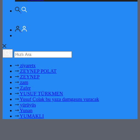
ziyaretx
ZEYNEP POLAT
ZEYNEP
zam
Zafer
YUSUF TÜRKMEN
Yusuf Çolak bu yaza damgasını vuracak
yürüyüş
Yunan
YUMAKLI