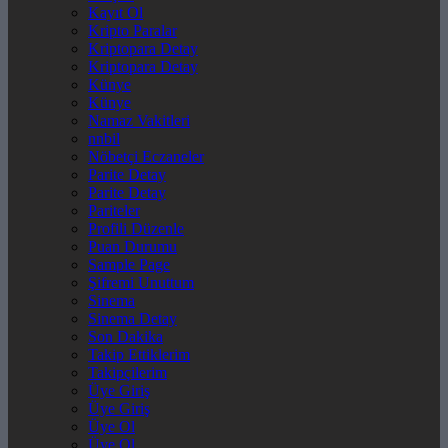
Kayıt Ol
Kripto Paralar
Kriptopara Detay
Kriptopara Detay
Künye
Künye
Namaz Vakitleri
nnbil
Nöbetçi Eczaneler
Parite Detay
Parite Detay
Pariteler
Profili Düzenle
Puan Durumu
Sample Page
Şifremi Unuttum
Sinema
Sinema Detay
Son Dakika
Takip Ettiklerim
Takipçilerim
Üye Giriş
Üye Giriş
Üye Ol
Üye Ol