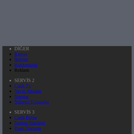
DİĞER
Künye
İletişim
Hakkımızda
Reklam
SERVİS 2
Canlı Tv
Yayın Akışları
Sinema
Nöbetçi Eczaneler
SERVİS 3
Canlı Borsa
Namaz Vakitleri
Puan Durumu