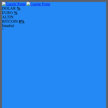
DOLAR
%
EURO
%
ALTIN
BITCOIN
0%
İstanbul
°