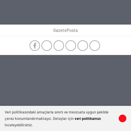
GazetePosta
Veri politikasındaki amaçlarla sınırlı ve mevzuata uygun şekilde
çerez konumlandırmaktayız. Detaylar için
veri politikamızı
inceleyebilirsiniz.