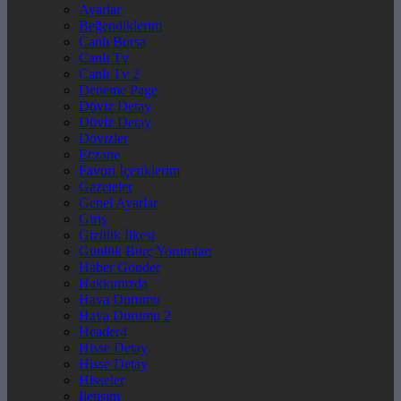
Ayarlar
Beğendiklerim
Canlı Borsa
Canlı Tv
Canlı Tv 2
Deneme Page
Döviz Detay
Döviz Detay
Dövizler
Eczane
Favori İçeriklerim
Gazeteler
Genel Ayarlar
Giriş
Gizlilik İlkesi
Günlük Burç Yorumları
Haber Gönder
Hakkımızda
Hava Durumu
Hava Durumu 2
Header4
Hisse Detay
Hisse Detay
Hisseler
İletişim