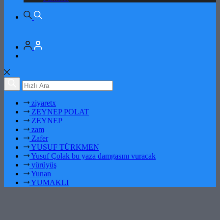
ziyaretx
ZEYNEP POLAT
ZEYNEP
zam
Zafer
YUSUF TÜRKMEN
Yusuf Çolak bu yaza damgasını vuracak
yürüyüş
Yunan
YUMAKLI