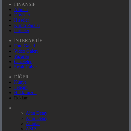
FİNANSİF
Altınlar
Dövizler
Hisseler
Kripto Paralar
Pariteler
İNTERAKTİF
Foto Galeri
Video Galeri
Yazarlar
Gazeteler
Sıcak Haber
DİĞER
Künye
İletişim
Hakkımızda
Reklam
Altın Detay
Altın Detay
Altınlar
AMP