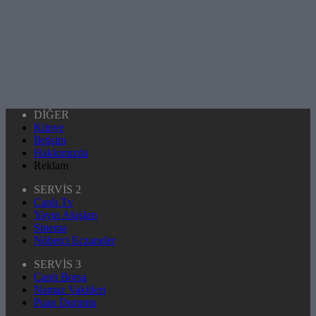
DİĞER
Künye
İletişim
Hakkımızda
Reklam
SERVİS 2
Canlı Tv
Yayın Akışları
Sinema
Nöbetçi Eczaneler
SERVİS 3
Canlı Borsa
Namaz Vakitleri
Puan Durumu