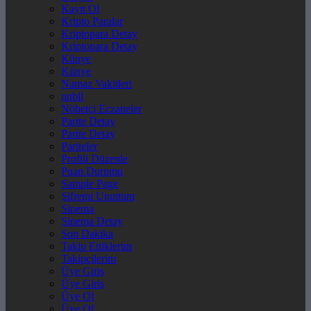
Kayıt Ol
Kripto Paralar
Kriptopara Detay
Kriptopara Detay
Künye
Künye
Namaz Vakitleri
nnbil
Nöbetçi Eczaneler
Parite Detay
Parite Detay
Pariteler
Profili Düzenle
Puan Durumu
Sample Page
Şifremi Unuttum
Sinema
Sinema Detay
Son Dakika
Takip Ettiklerim
Takipçilerim
Üye Giriş
Üye Giriş
Üye Ol
Üye Ol