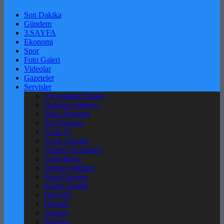
Son Dakika
Gündem
3.SAYFA
Ekonomi
Spor
Foto Galeri
Videolar
Gazeteler
Servisler
Vizyondaki Filmler
Haftanin Filmleri
Hava Durumu
Yol Durumu
Canlı Tv
Yayın Akışları
Nöbetçi Eczaneler
Canlı Borsa
Namaz Vakitleri
Puan Durumu
Kripto Paralar
Dövizler
Hisseler
Altınlar
Pariteler