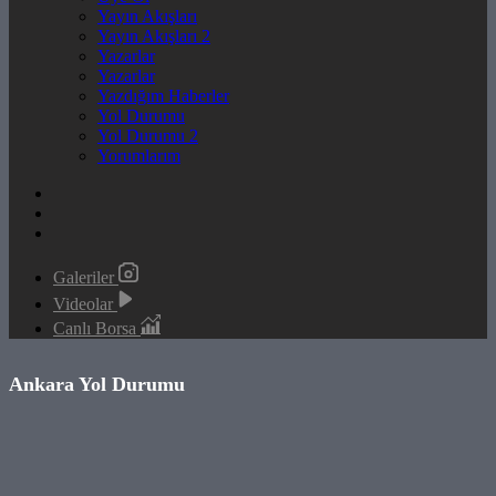
Yayın Akışları
Yayın Akışları 2
Yazarlar
Yazarlar
Yazdığım Haberler
Yol Durumu
Yol Durumu 2
Yorumlarım
Galeriler
Videolar
Canlı Borsa
Ankara Yol Durumu