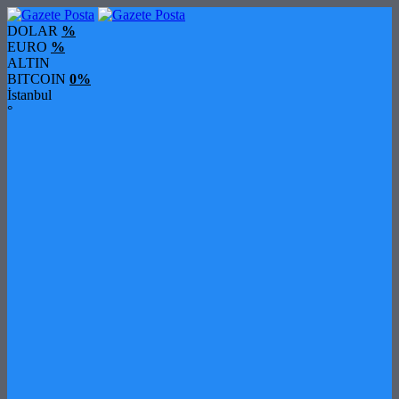
DOLAR
%
EURO
%
ALTIN
BITCOIN
0%
İstanbul
°