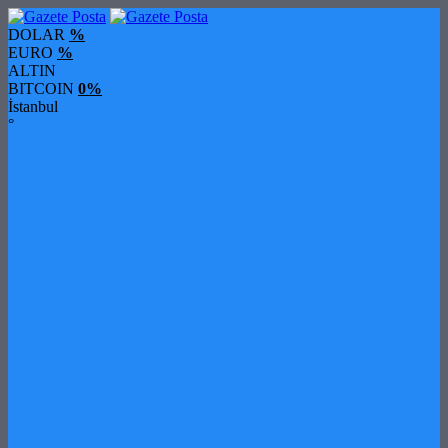
DOLAR
%
EURO
%
ALTIN
BITCOIN
0%
İstanbul
°