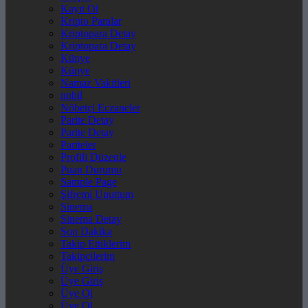
Kayıt Ol
Kripto Paralar
Kriptopara Detay
Kriptopara Detay
Künye
Künye
Namaz Vakitleri
nnbil
Nöbetçi Eczaneler
Parite Detay
Parite Detay
Pariteler
Profili Düzenle
Puan Durumu
Sample Page
Şifremi Unuttum
Sinema
Sinema Detay
Son Dakika
Takip Ettiklerim
Takipçilerim
Üye Giriş
Üye Giriş
Üye Ol
Üye Ol