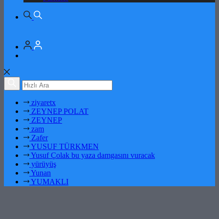
ziyaretx
ZEYNEP POLAT
ZEYNEP
zam
Zafer
YUSUF TÜRKMEN
Yusuf Çolak bu yaza damgasını vuracak
yürüyüş
Yunan
YUMAKLI