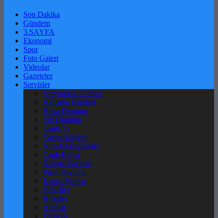
Son Dakika
Gündem
3.SAYFA
Ekonomi
Spor
Foto Galeri
Videolar
Gazeteler
Servisler
Vizyondaki Filmler
Haftanin Filmleri
Hava Durumu
Yol Durumu
Canlı Tv
Yayın Akışları
Nöbetçi Eczaneler
Canlı Borsa
Namaz Vakitleri
Puan Durumu
Kripto Paralar
Dövizler
Hisseler
Altınlar
Pariteler