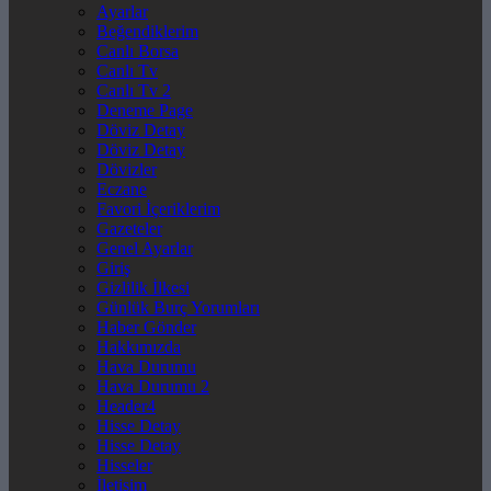
Ayarlar
Beğendiklerim
Canlı Borsa
Canlı Tv
Canlı Tv 2
Deneme Page
Döviz Detay
Döviz Detay
Dövizler
Eczane
Favori İçeriklerim
Gazeteler
Genel Ayarlar
Giriş
Gizlilik İlkesi
Günlük Burç Yorumları
Haber Gönder
Hakkımızda
Hava Durumu
Hava Durumu 2
Header4
Hisse Detay
Hisse Detay
Hisseler
İletişim