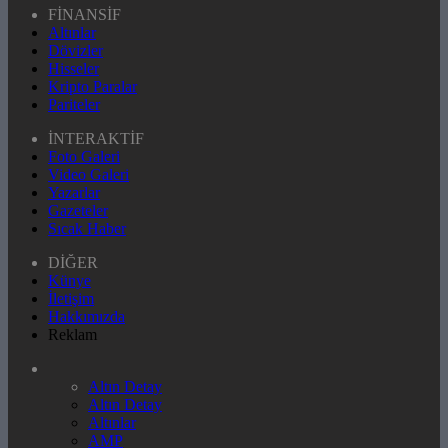
FİNANSİF
Altınlar
Dövizler
Hisseler
Kripto Paralar
Pariteler
İNTERAKTİF
Foto Galeri
Video Galeri
Yazarlar
Gazeteler
Sıcak Haber
DİĞER
Künye
İletişim
Hakkımızda
Reklam
Altın Detay
Altın Detay
Altınlar
AMP