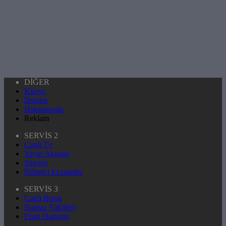
DİĞER
Künye
İletişim
Hakkımızda
Reklam
SERVİS 2
Canlı Tv
Yayın Akışları
Sinema
Nöbetçi Eczaneler
SERVİS 3
Canlı Borsa
Namaz Vakitleri
Puan Durumu