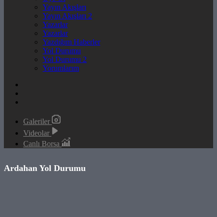
Yayın Akışları
Yayın Akışları 2
Yazarlar
Yazarlar
Yazdığım Haberler
Yol Durumu
Yol Durumu 2
Yorumlarım
Galeriler
Videolar
Canlı Borsa
Ardahan Yol Durumu